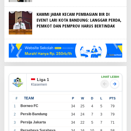
KAMMI JABAR KECAM PEMBAGIAN BIR DI
EVENT LARI KOTA BANDUNG: LANGGAR PERDA,
PEMKOT DAN PEMPROV HARUS BERTINDAK
LIHAT LEBIH
Liga 1
Klasemen
#
TEAM
P
W
D
L
PTS
Borneo FC
1
34
25
4
5
79
Persib Bandung
2
34
24
7
3
79
Persija Jakarta
3
34
22
5
7
71
Persebaya Surabaya
4
34
16
10
8
58