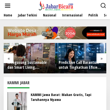
L
e
w
Home
Jabar Terkini
Nasional
Internasional
Politik
Sen
a
t
i
k
e
k
o
n
t
e
«
»
n
Mengusung Sustainable
Predictive Call Barantum
dan Smart Living,
untuk Tingkatkan Efisiensi
NARALOKA 2026 Hadirkan
Operasional
Karya Terbaik Mahasiswa
BINUS @Malang
KAMMI JABAR
KAMMI Jawa Barat: Makan Gratis, Tapi
Taruhannya Nyawa