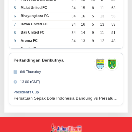
Malut United FC
5
34
15
8
11
53
Bhayangkara FC
6
34
16
5
13
53
Dewa United FC
7
34
16
5
13
53
Bali United FC
8
34
14
9
11
51
Arema FC
9
34
13
9
12
48
Persita Tangerang
10
34
13
6
15
45
PSIM Yogyakarta
11
34
11
12
11
45
Pertandingan Berikutnya
Persik Kediri
12
34
11
6
17
39
6/8 Thursday
Persijap Jepara
13
34
9
9
16
36
13:00 (GMT)
Madura United FC
14
34
9
8
17
35
PSM Makassar
15
34
8
10
16
34
President's Cup
Persatuan Sepak Bola Indonesia Bandung vs Persatuan Sepak Bola Surabaya
Persis Solo
16
34
8
10
16
34
Semen Padang FC
17
34
5
5
24
20
PSBS Biak
18
34
4
6
24
18