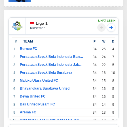
LIHAT LEBIH
Liga 1
Klasemen
#
TEAM
P
W
D
L
Borneo FC
1
34
25
4
5
Persatuan Sepak Bola Indonesia Bandung
2
34
24
7
3
Persatuan Sepak Bola Indonesia Jakarta
3
34
22
5
7
Persatuan Sepak Bola Surabaya
4
34
16
10
8
Maluku Utara United FC
5
34
15
8
11
Bhayangkara Surabaya United
6
34
16
5
13
Dewa United FC
7
34
16
5
13
Bali United Pusam FC
8
34
14
9
11
Arema FC
9
34
13
9
12
Persatuan Sepak Bola Indonesia Tangerang
10
34
13
6
15