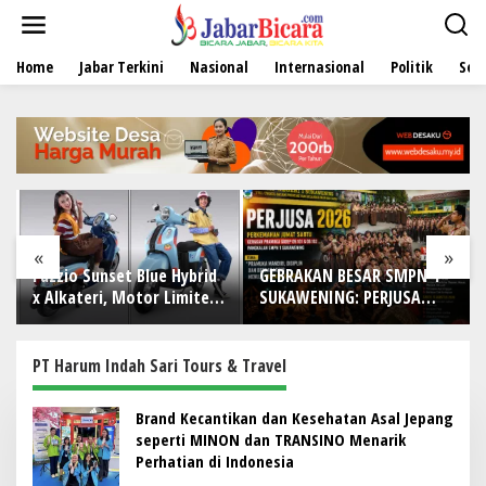
L
e
w
Home
Jabar Terkini
Nasional
Internasional
Politik
Sen
a
t
i
k
e
k
o
n
t
e
«
»
n
Fazzio Sunset Blue Hybrid
GEBRAKAN BESAR SMPN 1
x Alkateri, Motor Limited
SUKAWENING: PERJUSA
Edition Buat Nyempurnain
2026 TEMPA KARAKTER,
Look Retro-Future Lo
DISIPLIN, DAN JIWA
KEPANDUAN SISWA
PT Harum Indah Sari Tours & Travel
Brand Kecantikan dan Kesehatan Asal Jepang
seperti MINON dan TRANSINO Menarik
Perhatian di Indonesia