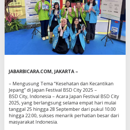
n
d
a
n
K
e
s
e
h
a
t
a
n
A
JABARBICARA.COM, JAKARTA –
s
a
– Mengusung Tema “Kesehatan dan Kecantikan
l
Jepang” di Japan Festival BSD City 2025 –
J
e
BSD City, Indonesia – Acara Japan Festival BSD City
p
2025, yang berlangsung selama empat hari mulai
a
tanggal 25 hingga 28 September dari pukul 10.00
n
hingga 22.00, sukses menarik perhatian besar dari
g
s
masyarakat Indonesia.
e