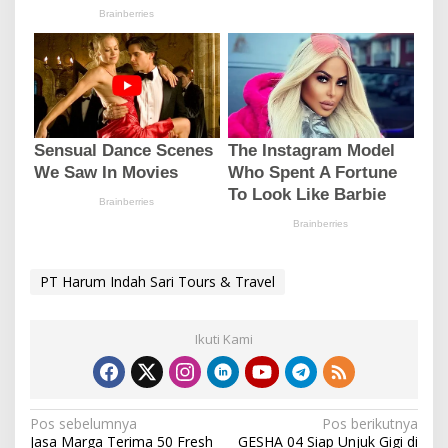
PT Harum Indah Sari Tours & Travel
Ikuti Kami
N
Pos sebelumnya
Pos berikutnya
Jasa Marga Terima 50 Fresh
GESHA 04 Siap Unjuk Gigi di