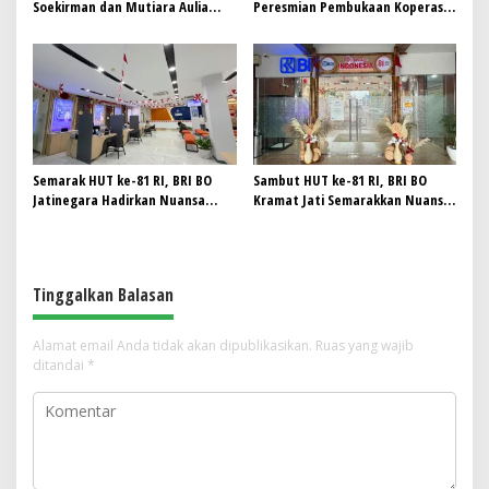
Soekirman dan Mutiara Aulia
Peresmian Pembukaan Koperasi
Syahida Harumkan BRI Region 6,
DPD RI
Raih Juara 3 Lomba Tari
Nusantara 2026 Bank Indonesia
Semarak HUT ke-81 RI, BRI BO
Sambut HUT ke-81 RI, BRI BO
Jatinegara Hadirkan Nuansa
Kramat Jati Semarakkan Nuansa
Merah Putih di Lingkungan
Merah Putih
Kantor
Tinggalkan Balasan
Alamat email Anda tidak akan dipublikasikan.
Ruas yang wajib
ditandai
*