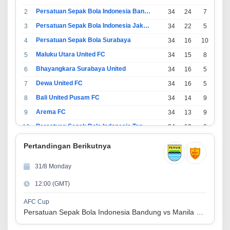
Persatuan Sepak Bola Indonesia Bandung
2
34
24
7
3
Persatuan Sepak Bola Indonesia Jakarta
3
34
22
5
7
Persatuan Sepak Bola Surabaya
4
34
16
10
8
Maluku Utara United FC
5
34
15
8
11
Bhayangkara Surabaya United
6
34
16
5
13
Dewa United FC
7
34
16
5
13
Bali United Pusam FC
8
34
14
9
11
Arema FC
9
34
13
9
12
Persatuan Sepak Bola Indonesia Tangerang
10
34
13
6
15
PSIM Yogyakarta
11
34
11
12
11
Pertandingan Berikutnya
Persatuan Sepakbola Indonesia Kediri
12
34
11
6
17
31/8 Monday
Perserikatan Sepak Bola Indonesia Jepara
13
34
9
9
16
12:00 (GMT)
Madura United FC
14
34
9
8
17
Persatuan Sepakbola Makassar
15
34
8
10
16
AFC Cup
Persatuan Sepak Bola Indonesia Bandung vs Manila Digger FC
Persis Solo
16
34
8
10
16
Semen Padang FC
17
34
5
5
24