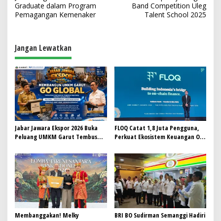
a
Graduate dalam Program
Band Competition Uleg
v
Pemagangan Kemenaker
Talent School 2025
i
g
Jangan Lewatkan
a
s
i
p
o
s
Jabar Jawara Ekspor 2026 Buka
FLOQ Catat 1,8 Juta Pengguna,
Peluang UMKM Garut Tembus
Perkuat Ekosistem Keuangan On-
Pasar Internasional
Chain Bersama AWS
Membanggakan! Melky
BRI BO Sudirman Semanggi Hadiri