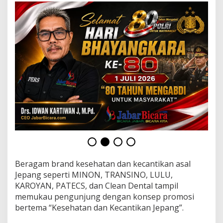
p
e
r
t
i
M
I
N
O
N
d
a
n
T
R
A
N
S
Beragam brand kesehatan dan kecantikan asal
I
N
Jepang seperti MINON, TRANSINO, LULU,
O
KAROYAN, PATECS, dan Clean Dental tampil
M
memukau pengunjung dengan konsep promosi
e
bertema “Kesehatan dan Kecantikan Jepang”.
n
a