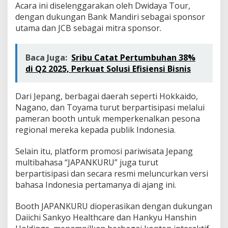
r
Acara ini diselenggarakan oleh Dwidaya Tour,
i
dengan dukungan Bank Mandiri sebagai sponsor
k
utama dan JCB sebagai mitra sponsor.
P
e
r
Baca Juga:
Sribu Catat Pertumbuhan 38%
h
a
di Q2 2025, Perkuat Solusi Efisiensi Bisnis
t
i
a
Dari Jepang, berbagai daerah seperti Hokkaido,
n
Nagano, dan Toyama turut berpartisipasi melalui
d
pameran booth untuk memperkenalkan pesona
i
regional mereka kepada publik Indonesia.
I
n
d
Selain itu, platform promosi pariwisata Jepang
o
multibahasa “JAPANKURU” juga turut
n
berpartisipasi dan secara resmi meluncurkan versi
e
bahasa Indonesia pertamanya di ajang ini.
s
i
a
Booth JAPANKURU dioperasikan dengan dukungan
Daiichi Sankyo Healthcare dan Hankyu Hanshin