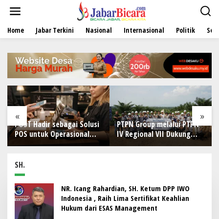
L
e
w
Home
Jabar Terkini
Nasional
Internasional
Politik
Sen
a
t
i
k
e
k
o
n
t
e
«
»
n
POST Hadir sebagai Solusi
PTPN Group melalui PTPN
POS untuk Operasional
IV Regional VII Dukung
Restoran
Peningkatan Kompetensi
Aparatur Perkebunan
Lewat Pelatihan Avenza
SH.
Maps di Way Kanan
NR. Icang Rahardian, SH. Ketum DPP IWO
Indonesia , Raih Lima Sertifikat Keahlian
Hukum dari ESAS Management