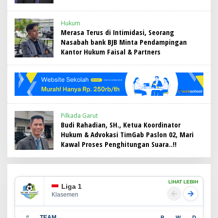
Hukum
Merasa Terus di Intimidasi, Seorang
Nasabah bank BJB Minta Pendampingan
Kantor Hukum Faisal & Partners
Pilkada Garut
Budi Rahadian, SH., Ketua Koordinator
Hukum & Advokasi TimGab Paslon 02, Mari
Kawal Proses Penghitungan Suara..!!
LIHAT LEBIH
Liga 1
Klasemen
#
TEAM
P
W
D
L