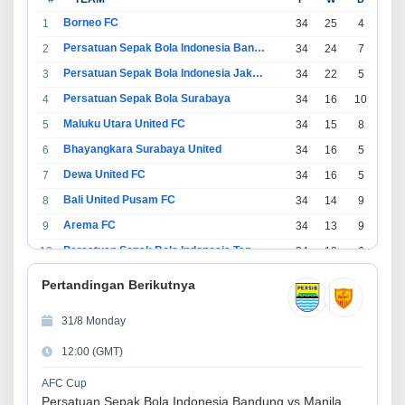
Borneo FC
1
34
25
4
5
Persatuan Sepak Bola Indonesia Bandung
2
34
24
7
3
Persatuan Sepak Bola Indonesia Jakarta
3
34
22
5
7
Persatuan Sepak Bola Surabaya
4
34
16
10
8
Maluku Utara United FC
5
34
15
8
11
Bhayangkara Surabaya United
6
34
16
5
13
Dewa United FC
7
34
16
5
13
Bali United Pusam FC
8
34
14
9
11
Arema FC
9
34
13
9
12
Persatuan Sepak Bola Indonesia Tangerang
10
34
13
6
15
PSIM Yogyakarta
11
34
11
12
11
Pertandingan Berikutnya
Persatuan Sepakbola Indonesia Kediri
12
34
11
6
17
31/8 Monday
Perserikatan Sepak Bola Indonesia Jepara
13
34
9
9
16
12:00 (GMT)
Madura United FC
14
34
9
8
17
Persatuan Sepakbola Makassar
15
34
8
10
16
AFC Cup
Persatuan Sepak Bola Indonesia Bandung vs Manila Digger FC
Persis Solo
16
34
8
10
16