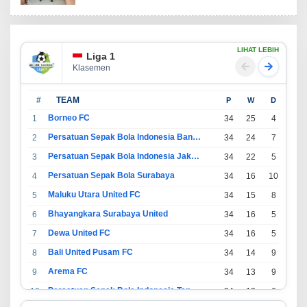
LIHAT LEBIH
Liga 1
Klasemen
#
TEAM
P
W
D
L
Borneo FC
1
34
25
4
5
Persatuan Sepak Bola Indonesia Bandung
2
34
24
7
3
Persatuan Sepak Bola Indonesia Jakarta
3
34
22
5
7
Persatuan Sepak Bola Surabaya
4
34
16
10
8
Maluku Utara United FC
5
34
15
8
11
Bhayangkara Surabaya United
6
34
16
5
13
Dewa United FC
7
34
16
5
13
Bali United Pusam FC
8
34
14
9
11
Arema FC
9
34
13
9
12
Persatuan Sepak Bola Indonesia Tangerang
10
34
13
6
15