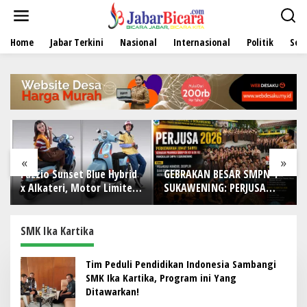
L
e
w
Home
Jabar Terkini
Nasional
Internasional
Politik
Sen
a
t
i
k
e
k
o
n
t
e
«
»
n
Fazzio Sunset Blue Hybrid
GEBRAKAN BESAR SMPN 1
DI 
x Alkateri, Motor Limited
SUKAWENING: PERJUSA
TA
Edition Buat Nyempurnain
2026 TEMPA KARAKTER,
IWO
Look Retro-Future Lo
DISIPLIN, DAN JIWA
Bek
KEPANDUAN SISWA
den
SMK Ika Kartika
dan
Ma
Tim Peduli Pendidikan Indonesia Sambangi
SMK Ika Kartika, Program ini Yang
Ditawarkan!