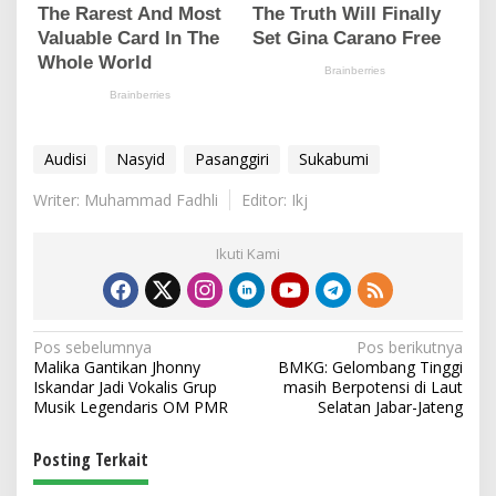
Audisi
Nasyid
Pasanggiri
Sukabumi
Writer: Muhammad Fadhli
Editor: Ikj
Ikuti Kami
N
Pos sebelumnya
Pos berikutnya
Malika Gantikan Jhonny
BMKG: Gelombang Tinggi
a
Iskandar Jadi Vokalis Grup
masih Berpotensi di Laut
v
Musik Legendaris OM PMR
Selatan Jabar-Jateng
i
Posting Terkait
g