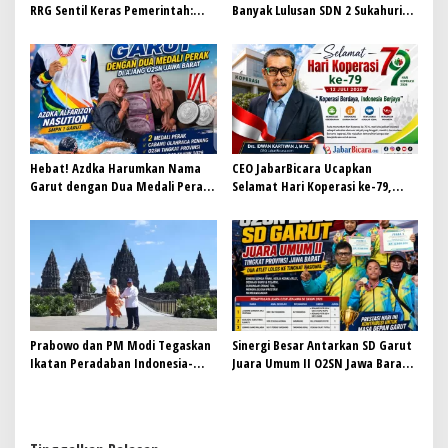
RRG Sentil Keras Pemerintah:
Banyak Lulusan SDN 2 Sukahurip
Jangan Biarkan Garut Menuju
Tak Melanjutkan Sekolah, Dewan
Darurat Obat Keras Ilegal
Pendidikan, Disdik dan DPRD Siap
Turun ke Lapangan
Hebat! Azdka Harumkan Nama
CEO JabarBicara Ucapkan
Garut dengan Dua Medali Perak
Selamat Hari Koperasi ke-79,
di Ajang O2SN Jawa Barat
Tegaskan Koperasi Pilar
Kebangkitan Ekonomi Nasional
Prabowo dan PM Modi Tegaskan
Sinergi Besar Antarkan SD Garut
Ikatan Peradaban Indonesia-
Juara Umum II O2SN Jawa Barat
India di Candi Prambanan
2026, Empat Atlet Sabet Gelar
Juara dan Dua Lolos ke Nasional