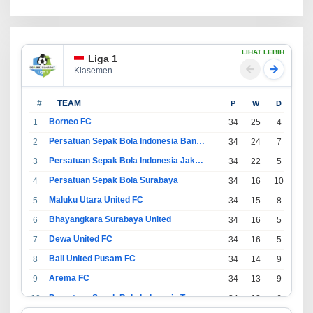
LIHAT LEBIH
Liga 1
Klasemen
#
TEAM
P
W
D
L
Borneo FC
1
34
25
4
5
Persatuan Sepak Bola Indonesia Bandung
2
34
24
7
3
Persatuan Sepak Bola Indonesia Jakarta
3
34
22
5
7
Persatuan Sepak Bola Surabaya
4
34
16
10
8
Maluku Utara United FC
5
34
15
8
11
Bhayangkara Surabaya United
6
34
16
5
13
Dewa United FC
7
34
16
5
13
Bali United Pusam FC
8
34
14
9
11
Arema FC
9
34
13
9
12
Persatuan Sepak Bola Indonesia Tangerang
10
34
13
6
15