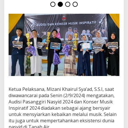
2
0
2
4
d
i
S
u
k
a
b
u
m
i
Ketua Pelaksana, Mizani Khairul Sya’ad, S.S.I, saat
diwawancarai pada Senin (2/9/2024) mengatakan,
Audisi Pasanggiri Nasyid 2024 dan Konser Musik
Inspiratif 2024 diadakan sebagai ajang bersyair
untuk mensyiarkan kebaikan melalui musik. Selain
itu juga untuk mempertahankan eksistensi dunia
nasyid di Tanah Air.