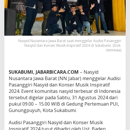
e
l
a
r
A
u
d
i
Nasyid Nusantara Jawa Barat saat menggelar Audisi Pasanggiri
s
Nasyid dan Konser Musik Inspiratif 2024 di Sukabumi. (Dok.
i
Istimewa)
P
a
s
a
SUKABUMI, JABARBICARA.COM
– Nasyid
n
Nusantara Jawa Barat (NN Jabar) menggelar Audisi
g
Pasanggiri Nasyid dan Konser Musik Inspiratif
g
i
2024. Event komunitas nasyid terbesar di Indonesia
r
tersebut digelar pada Sabtu, 31 Agustus 2024 dari
i
pukul 09.00 – 15.00 WIB di Gedung Pertemuan PUI,
N
Gunungpuyuh, Kota Sukabumi.
a
s
y
Audisi Pasanggiri Nasyid dan Konser Musik
i
Inspiratif 2024 turut dihadiri oleh Ust. Baden