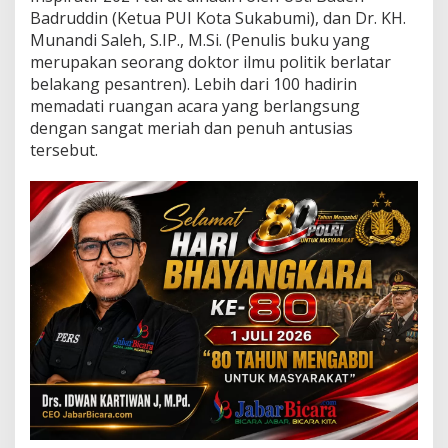
d
Badruddin (Ketua PUI Kota Sukabumi), dan Dr. KH.
d
Munandi Saleh, S.IP., M.Si. (Penulis buku yang
a
n
merupakan seorang doktor ilmu politik berlatar
K
belakang pesantren). Lebih dari 100 hadirin
o
memadati ruangan acara yang berlangsung
n
dengan sangat meriah dan penuh antusias
s
tersebut.
e
r
M
u
s
i
k
I
n
s
p
i
r
a
t
i
f