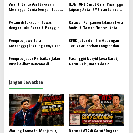
a
Virall !! Balita Asal Sukabumi
ILUNI ONE Garut Gelar Pasanggiri
s
Meninggal Dunia Dengan Tubuh
Jaipong Antar SMP dan Lomba
Penuh Cacing, RSUD Buka Suara
Nyanyi Antar Angkatan Alumni
i
Petani di Sukabumi Tewas
Ratusan Pengamen Jalanan Ikuti
p
dengan Luka Parah di Punggung,
Audisi di Taman Ekspresi Kota
Diduga Akibat Peluru Nyasar
Bogor
o
saat Tidur di Gubuk
Pemprov Jawa Barat
BPBD Jabar dan Tim Gabungan
s
Menanggapi Patung Penyu Yang
Terus Cari Korban Longsor dan
Viral Di Media Sosial
Banjir di Sukabumi
Pemprov Jabar Perbaikan Jalan
Pasanggiri Nasyid Jawa Barat,
Rusak Akibat Bencana di
Garut Raih Juara 1 dan 2
Sukabumi dan Cianjur
Jangan Lewatkan
Warung Tramadol Menjamur,
Darurat ATS di Garut! Dugaan