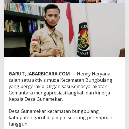
t
i
v
i
s
B
u
n
g
b
u
l
a
n
GARUT, JABARBICARA.COM
— Hendy Heryana
g
,
salah satu aktivis muda Kecamatan Bungbulang
A
yang bergerak di Organisasi Kemasyarakatan
p
Gemantara mengapresiasi langkah dan kinerja
r
Kepala Desa Gunamekar.
e
s
i
Desa Gunamekar kecamatan bungbulang
a
kabupaten garut di pimpin seorang perempuan
s
tangguh.
i