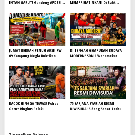
INTAN GARUT! Gandeng APDESI,
MEMPRIHATINKAN! Di Balik
Target 4.000 Sambungan Rumah
Gemilangnya SMAN 26 Garut,
Demi Wujudkan Akses Air Bersih
Lapangan Hoki Rusak, Masjid Tak
untuk Masyarakat
Lagi Mampu Tampung Jamaah,
Penjualan Seragam Ikut Jadi
Sorotan
JUMAT BERKAH PENUH AKSI! RW
DI TENGAH GEMPURAN BUDAYA
09 Kampung Negla Buktikan
MODERN! SDN 1 Wanamekar
Gotong Royong Bukan Sekadar
Lahirkan Generasi Penari Sunda,
Slogan, Warga Bersatu Sambut
Menjaga Warisan Leluhur dari
HUT RI ke-81
Ruang Kelas
BACOK HINGGA TEWAS! Polres
75 SARJANA SYARIAH RESMI
Garut Ringkus Pelaku
DIWISUDA! Sidang Senat Terbuka
Penganiayaan Brutal di
STEI Yapisha Garut Berlangsung
Banyuresmi, Terancam 10 Tahun
Khidmat, Siapkan Lulusan
Penjara
Berdaya Saing dan Berintegritas