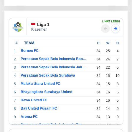
LIHAT LEBIH
Liga 1
Klasemen
#
TEAM
P
W
D
L
Borneo FC
1
34
25
4
5
Persatuan Sepak Bola Indonesia Bandung
2
34
24
7
3
Persatuan Sepak Bola Indonesia Jakarta
3
34
22
5
7
Persatuan Sepak Bola Surabaya
4
34
16
10
8
Maluku Utara United FC
5
34
15
8
11
Bhayangkara Surabaya United
6
34
16
5
13
Dewa United FC
7
34
16
5
13
Bali United Pusam FC
8
34
14
9
11
Arema FC
9
34
13
9
12
Persatuan Sepak Bola Indonesia Tangerang
10
34
13
6
15