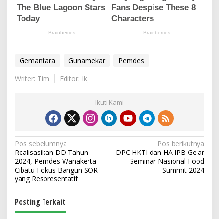
Gemantara
Gunamekar
Pemdes
Writer: Tim
Editor: Ikj
Ikuti Kami
N
Pos sebelumnya
Pos berikutnya
Realisasikan DD Tahun
DPC HKTI dan HA IPB Gelar
a
2024, Pemdes Wanakerta
Seminar Nasional Food
v
Cibatu Fokus Bangun SOR
Summit 2024
yang Respresentatif
i
g
Posting Terkait
a