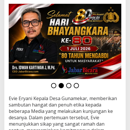
K
i
n
e
r
j
a
P
e
m
d
e
s
G
u
n
a
m
e
Evie Eryani Kepala Desa Gunamekar, memberikan
k
sambutan hangat dan penuh etika kepada
a
beberapa Media yang melakukan kunjungan ke
r
desanya. Dalam pertemuan tersebut, Evie
menunjukkan sikap yang sangat ramah dan