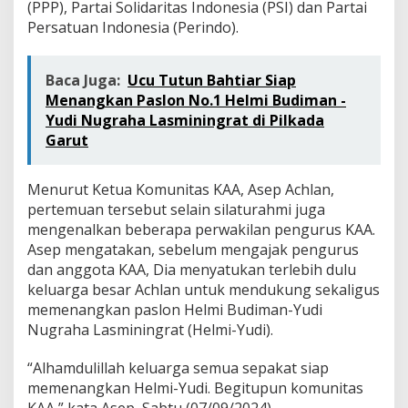
(PPP), Partai Solidaritas Indonesia (PSI) dan Partai
i
N
Persatuan Indonesia (Perindo).
u
g
r
Baca Juga:
Ucu Tutun Bahtiar Siap
a
Menangkan Paslon No.1 Helmi Budiman -
h
Yudi Nugraha Lasminingrat di Pilkada
a
L
Garut
a
s
m
Menurut Ketua Komunitas KAA, Asep Achlan,
i
pertemuan tersebut selain silaturahmi juga
n
mengenalkan beberapa perwakilan pengurus KAA.
i
Asep mengatakan, sebelum mengajak pengurus
n
dan anggota KAA, Dia menyatukan terlebih dulu
g
r
keluarga besar Achlan untuk mendukung sekaligus
a
memenangkan paslon Helmi Budiman-Yudi
t
Nugraha Lasminingrat (Helmi-Yudi).
“Alhamdulillah keluarga semua sepakat siap
memenangkan Helmi-Yudi. Begitupun komunitas
KAA,” kata Asep, Sabtu (07/09/2024).