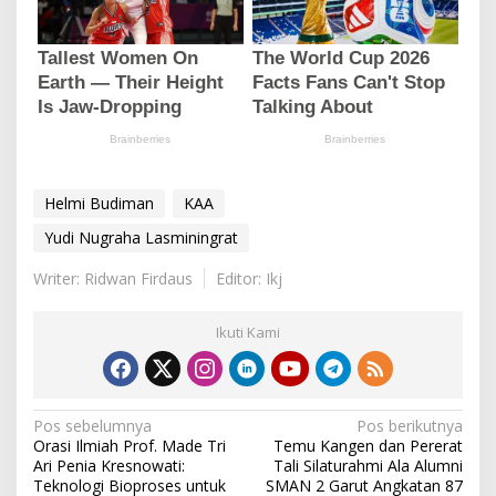
Helmi Budiman
KAA
Yudi Nugraha Lasminingrat
Writer: Ridwan Firdaus
Editor: Ikj
Ikuti Kami
N
Pos sebelumnya
Pos berikutnya
Orasi Ilmiah Prof. Made Tri
Temu Kangen dan Pererat
a
Ari Penia Kresnowati:
Tali Silaturahmi Ala Alumni
v
Teknologi Bioproses untuk
SMAN 2 Garut Angkatan 87