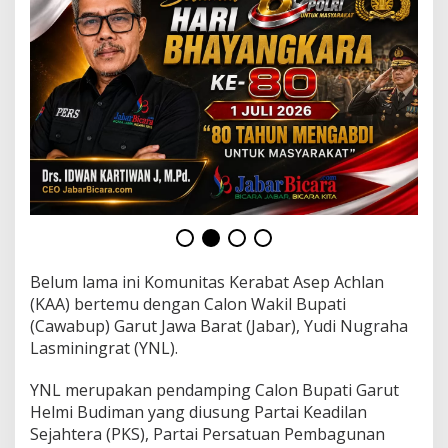
a
n
,
P
a
s
l
o
n
H
e
l
m
i
B
u
Belum lama ini Komunitas Kerabat Asep Achlan
d
(KAA) bertemu dengan Calon Wakil Bupati
i
(Cawabup) Garut Jawa Barat (Jabar), Yudi Nugraha
m
Lasminingrat (YNL).
a
n
&
YNL merupakan pendamping Calon Bupati Garut
Y
Helmi Budiman yang diusung Partai Keadilan
u
Sejahtera (PKS), Partai Persatuan Pembagunan
d