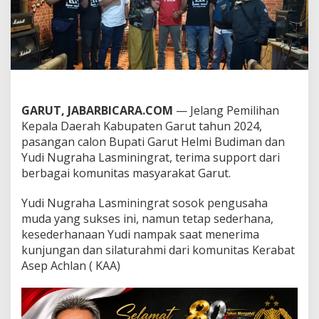
p
a
t
k
a
n
B
a
r
GARUT, JABARBICARA.COM
— Jelang Pemilihan
i
Kepala Daerah Kabupaten Garut tahun 2024,
s
pasangan calon Bupati Garut Helmi Budiman dan
a
n
Yudi Nugraha Lasminingrat, terima support dari
,
berbagai komunitas masyarakat Garut.
S
i
Yudi Nugraha Lasminingrat sosok pengusaha
a
muda yang sukses ini, namun tetap sederhana,
p
M
kesederhanaan Yudi nampak saat menerima
e
kunjungan dan silaturahmi dari komunitas Kerabat
n
Asep Achlan ( KAA)
a
n
g
k