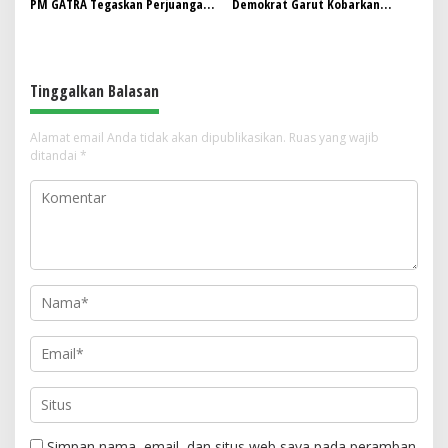
PM GATRA Tegaskan Perjuangan
Demokrat Garut Kobarkan
CDOB Garut Utara Harus
Gerakan “Langit Biru, Indonesia
Dibuktikan dengan Kerja Nyata
Asri”
Tinggalkan Balasan
Alamat email Anda tidak akan dipublikasikan.
Ruas yang wajib
ditandai
*
Simpan nama, email, dan situs web saya pada peramban