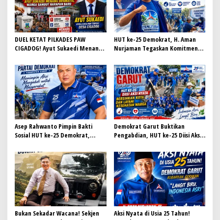
DUEL KETAT PILKADES PAW
HUT ke-25 Demokrat, H. Aman
CIGADOG! Ayut Sukaedi Menang
Nurjaman Tegaskan Komitmen
Dramatis, Warga Sambut
Partai Hadir Melayani
Harapan Baru
Masyarakat
Asep Rahwanto Pimpin Bakti
Demokrat Garut Buktikan
Sosial HUT ke-25 Demokrat,
Pengabdian, HUT ke-25 Diisi Aksi
Wujudkan Pengabdian Nyata
Nyata Bersihkan Kota dan Layani
untuk Masyarakat Garut
Kesehatan Warga
Bukan Sekadar Wacana! Sekjen
Aksi Nyata di Usia 25 Tahun!