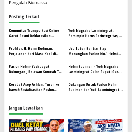
Pengolah Biomassa
i
g
Posting Terkait
a
s
Komunitas Transportasi Online
Yudi Nugraha Lasminingrat:
Garut Resmi Deklarasikan
Pemimpin Harus Berintegritas,
i
Dukungan untuk dr. H. Helmi
Bukan Mengejar Kekayaan
p
Budiman dan H. Yudi Nugraha
Pribadi
Profil dr. H. Helmi Budiman:
Ucu Tutun Bahtiar Siap
Lasminingrat
Perjalanan dari Masa Kecil di
Menangkan Paslon No.1 Helmi
o
Tasikmalaya Hingga Menjadi
Budiman – Yudi Nugraha
s
Wakil Bupati Garut
Lasminingrat di Pilkada Garut
Paslon Helmi- Yudi dapat
Helmi Budiman – Yudi Nugraha
Dukungan , Relawan Someah Tur
Lasminingrat Calon Bupati Garut
Sabilulungan Cikajang
dan Wakil Bupati 2024, Sapari
Politik ke wilayah Garut Selatan
Kerabat Asep Achlan, Turun ke
Dukungan Untuk Paslon Helmi
bawah Sosialisasikan Paslon
Budiman dan Yudi Lasminingrat
Helmi- Yudi
kian Berdatangan, kini datang
dari …?
Jangan Lewatkan