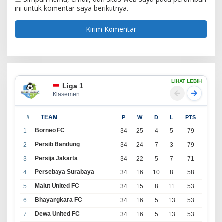
ini untuk komentar saya berikutnya.
LIHAT LEBIH
Liga 1
Klasemen
#
TEAM
P
W
D
L
PTS
Borneo FC
1
34
25
4
5
79
Persib Bandung
2
34
24
7
3
79
Persija Jakarta
3
34
22
5
7
71
Persebaya Surabaya
4
34
16
10
8
58
Malut United FC
5
34
15
8
11
53
Bhayangkara FC
6
34
16
5
13
53
Dewa United FC
7
34
16
5
13
53