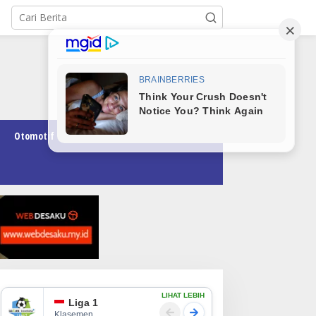
Otomotif
Pendidikan
Teknologi
Opini
LIHAT LEBIH
Liga 1
Klasemen