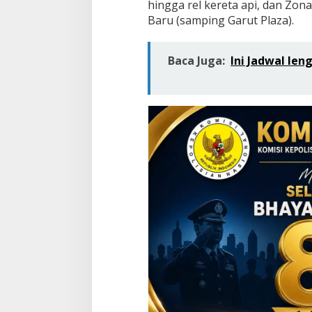
hingga rel kereta api, dan Zona
s
Baru (samping Garut Plaza).
i
S
e
Baca Juga:
Ini Jadwal len
m
e
n
t
a
r
a