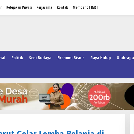
r
Kebijakan Privasi
Kerjasama
Kontak
Member of JMSI
nal
Politik
Seni Budaya
Ekonomi Bisnis
Gaya Hidup
Olahraga
rut Gelar Lomba Belanja di