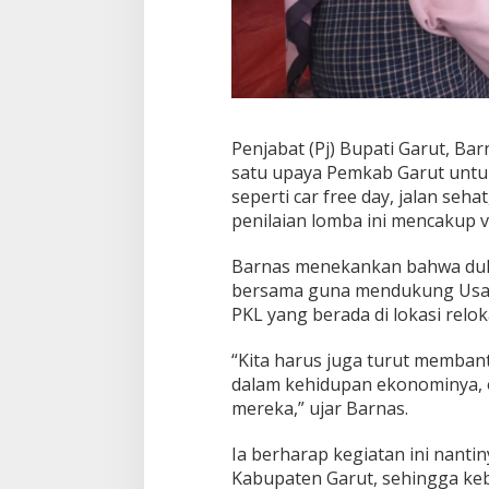
Penjabat (Pj) Bupati Garut, Ba
satu upaya Pemkab Garut untu
seperti car free day, jalan seh
penilaian lomba ini mencakup v
Barnas menekankan bahwa du
bersama guna mendukung Usah
PKL yang berada di lokasi relo
“Kita harus juga turut membant
dalam kehidupan ekonominya, 
mereka,” ujar Barnas.
Ia berharap kegiatan ini nantin
Kabupaten Garut, sehingga ke