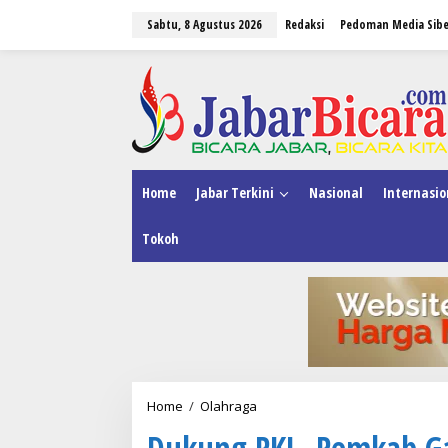
L
Sabtu, 8 Agustus 2026
Redaksi
Pedoman Media Sibe
e
w
a
tutup
t
i
k
e
k
o
n
Home
Jabar Terkini
Nasional
Internasio
t
e
Tokoh
n
Home
/
Olahraga
D
u
Dukung PKL, Pemkab Ga
k