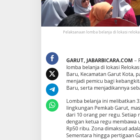
m
b
a
B
e
Pelaksanaan lomba belanja di lokasi relok
l
a
n
j
a
GARUT, JABARBICARA.COM
– 
d
i
lomba belanja di lokasi Reloka
K
Baru, Kecamatan Garut Kota, pa
a
menjadi pemicu bagi kebangkit
w
Baru, serta menjadikannya seba
a
s
a
Lomba belanja ini melibatkan 3
n
lingkungan Pemkab Garut, mas
R
dari 10 orang per regu. Setiap 
e
dengan ketua regu membawa u
l
Rp50 ribu. Zona dimaksud adala
o
k
Sementara hingga pertigaan Ga
a