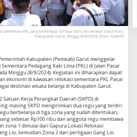
asi sementara PKL yang bertempat di Pasar Baru, Kecamatan Garut Kota,
Kabupaten Garut, Minggu (8/9/2024). [Foto : Dskmf]
Pemerintah Kabupaten (Pemkab) Garut menggelar
si Sementara Pedagang Kaki Lima (PKL) di Jalan Pasar
da Minggu (8/9/2024). Kegiatan ini diharapkan dapat
an ekonomi di kawasan relokasi sementara PKL Pasar
gai destinasi wisata belanja di Kabupaten Garut.
2 Satuan Kerja Perangkat Daerah (SKPD) di
ing-masing SKPD mengirimkan dua regu yang terdiri
regu berbelanja di tiga zona yang sudah ditentukan,
ang sebesar Rp100 ribu dan anggota regu membawa
h zona 1 dimulai dari Gapura Lokasi Relokasi
ng Lio, kemudian Zona 2 dari pertigaan Gang Lio