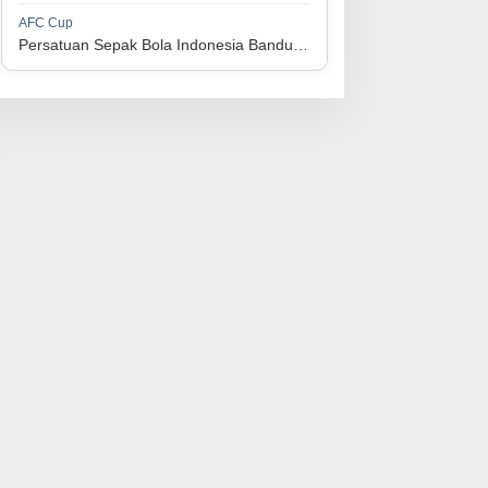
1
Persijap Jepara
34
9
9
16
36
AFC Cup
3
Persatuan Sepak Bola Indonesia Bandung vs Manila Digger FC
1
Madura United FC
34
9
8
17
35
4
1
PSM Makassar
34
8
10
16
34
5
1
Persis Solo
34
8
10
16
34
6
1
Semen Padang FC
34
5
5
24
20
7
1
PSBS Biak
34
4
6
24
18
8