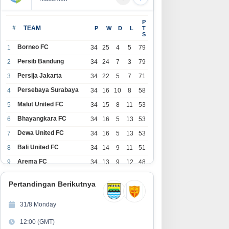
P
#
TEAM
P
W
D
L
T
S
Borneo FC
1
34
25
4
5
79
Persib Bandung
2
34
24
7
3
79
Persija Jakarta
3
34
22
5
7
71
Persebaya Surabaya
4
34
16
10
8
58
Malut United FC
5
34
15
8
11
53
Bhayangkara FC
6
34
16
5
13
53
Dewa United FC
7
34
16
5
13
53
Bali United FC
8
34
14
9
11
51
Arema FC
9
34
13
9
12
48
1
Persita Tangerang
34
13
6
15
45
0
Pertandingan Berikutnya
1
PSIM Yogyakarta
34
11
12
11
45
1
31/8 Monday
1
Persik Kediri
34
11
6
17
39
12:00 (GMT)
2