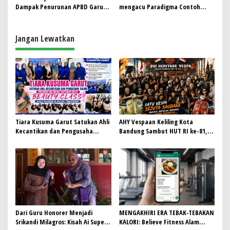
s
Dampak Penurunan APBD Garut
mengacu Paradigma Contoh
i
2026: “Bukan Sekadar Angka, Ini
Penegakan Hukum yang Buruk di
p
Sinyal Darurat Fiskal”
Indonesia
Jangan Lewatkan
o
s
Tiara Kusuma Garut Satukan Ahli
AHY Vespaan Keliling Kota
Kecantikan dan Pengusaha
Bandung Sambut HUT RI ke-81,
Salon, Puluhan Ibu Muda
Gaungkan Persaudaraan dan Aksi
Antusias Ikuti Beauty Class
Kemanusiaan
Dari Guru Honorer Menjadi
MENGAKHIRI ERA TEBAK-TEBAKAN
Srikandi Milagros: Kisah Ai Supeni
KALORI: Believe Fitness Alam