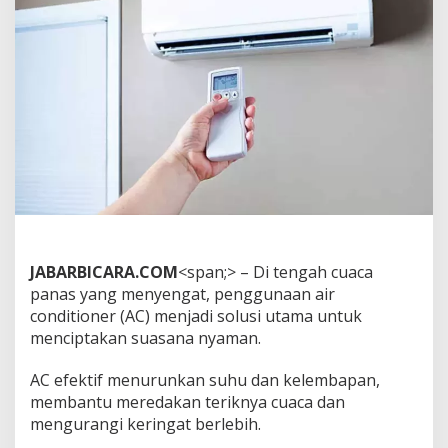
a
k
B
u
r
u
k
T
e
r
l
a
l
u
L
JABARBICARA.COM
<span;> – Di tengah cuaca
a
m
panas yang menyengat, penggunaan air
a
conditioner (AC) menjadi solusi utama untuk
d
menciptakan suasana nyaman.
i
R
AC efektif menurunkan suhu dan kelembapan,
u
a
membantu meredakan teriknya cuaca dan
n
mengurangi keringat berlebih.
g