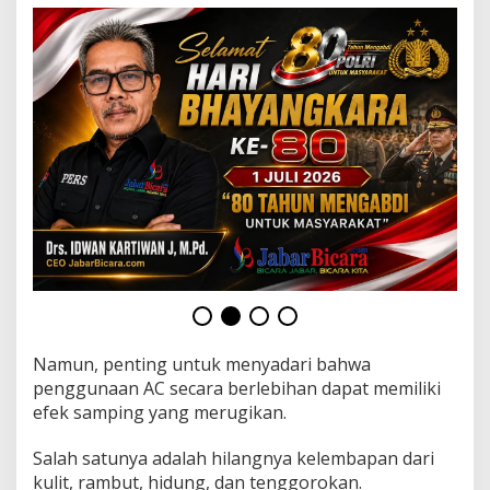
a
n
B
e
r
-
A
C
,
B
i
s
a
M
e
n
g
a
l
Namun, penting untuk menyadari bahwa
a
penggunaan AC secara berlebihan dapat memiliki
m
efek samping yang merugikan.
i
B
Salah satunya adalah hilangnya kelembapan dari
e
r
kulit, rambut, hidung, dan tenggorokan.