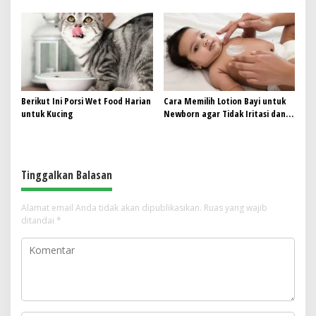
Menjemput Takdir Sukses dari
Sutera Integrasikan AI
Sebotol Air
Nutritionist & Garansi 100%
Cashback Transformasi
Berikut Ini Porsi Wet Food Harian
Cara Memilih Lotion Bayi untuk
untuk Kucing
Newborn agar Tidak Iritasi dan
Tetap Lembap
Tinggalkan Balasan
Alamat email Anda tidak akan dipublikasikan.
Ruas yang wajib
ditandai
*