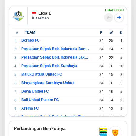
LIHAT LEBIH
Liga 1
Klasemen
#
TEAM
P
W
D
L
Borneo FC
1
34
25
4
5
Persatuan Sepak Bola Indonesia Bandung
2
34
24
7
3
Persatuan Sepak Bola Indonesia Jakarta
3
34
22
5
7
Persatuan Sepak Bola Surabaya
4
34
16
10
8
Maluku Utara United FC
5
34
15
8
11
Bhayangkara Surabaya United
6
34
16
5
13
Dewa United FC
7
34
16
5
13
Bali United Pusam FC
8
34
14
9
11
Arema FC
9
34
13
9
12
Persatuan Sepak Bola Indonesia Tangerang
10
34
13
6
15
PSIM Yogyakarta
11
34
11
12
11
Pertandingan Berikutnya
Persatuan Sepakbola Indonesia Kediri
12
34
11
6
17