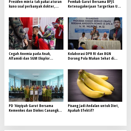
Presiden minta tak pakai aturan
Pemkab Garut Bersama BPJS
kuno soal perbanyak dokter,
Ketenagakerjaan Targetkan UCJ
disambut baik oleh Menkes Budi
untuk Tingkatkan Perlindungan
Gunadi Sadikin
Pekerja
Cegah Anemia pada Anak,
Kolaborasi DPR RI dan BGN
Alfamidi dan SGM Eksplor
Dorong Pola Makan Sehat di
Luncurkan Edukasi Gizi Balita di
Bekasi
Bandung Barat
PD ‘Aisyiyah Garut Bersama
Pisang Jadi Andalan untuk Diet,
Kemenkes dan Dinkes Canangkan
Apakah Efektif?
Komitmen Pencegahan Sunat
Perempuan