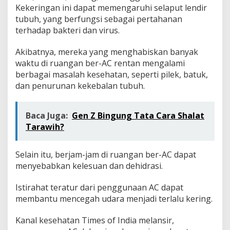
b
Kekeringan ini dapat memengaruhi selaput lendir
a
tubuh, yang berfungsi sebagai pertahanan
g
terhadap bakteri dan virus.
a
i
M
Akibatnya, mereka yang menghabiskan banyak
a
waktu di ruangan ber-AC rentan mengalami
s
berbagai masalah kesehatan, seperti pilek, batuk,
a
dan penurunan kekebalan tubuh.
l
a
h
K
Baca Juga:
Gen Z Bingung Tata Cara Shalat
e
Tarawih?
s
e
h
Selain itu, berjam-jam di ruangan ber-AC dapat
a
menyebabkan kelesuan dan dehidrasi.
t
a
Istirahat teratur dari penggunaan AC dapat
n
membantu mencegah udara menjadi terlalu kering.
Kanal kesehatan Times of India melansir,