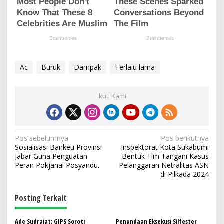
Ac
Buruk
Dampak
Terlalu lama
Ikuti Kami
N
Pos sebelumnya
Pos berikutnya
Sosialisasi Bankeu Provinsi
Inspektorat Kota Sukabumi
a
Jabar Guna Penguatan
Bentuk Tim Tangani Kasus
v
Peran Pokjanal Posyandu.
Pelanggaran Netralitas ASN
di Pilkada 2024
i
g
Posting Terkait
a
Ade Sudrajat: GIPS Soroti
Penundaan Eksekusi Silfester