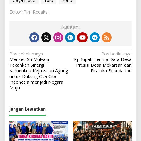
Gaya hiduo
Yolo
Yono
Editor: Tim Redaksi
Ikuti Kami
N
Pos sebelumnya
Pos berikutnya
Menkeu Sri Mulyani
Pj Bupati Terima Data Desa
a
Tekankan Sinergi
Presisi Desa Mekarsari dari
v
Kemenkeu-Kejaksaan Agung
Pitaloka Foundation
untuk Dukung Cita-Cita
i
Indonesia menjadi Negara
Maju
g
a
s
Jangan Lewatkan
i
p
o