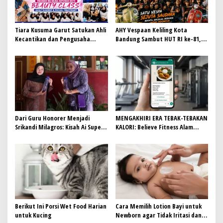
s
Tiara Kusuma Garut Satukan Ahli
AHY Vespaan Keliling Kota
Kecantikan dan Pengusaha
Bandung Sambut HUT RI ke-81,
Salon, Puluhan Ibu Muda
Gaungkan Persaudaraan dan Aksi
Antusias Ikuti Beauty Class
Kemanusiaan
Dari Guru Honorer Menjadi
MENGAKHIRI ERA TEBAK-TEBAKAN
Srikandi Milagros: Kisah Ai Supeni
KALORI: Believe Fitness Alam
Menjemput Takdir Sukses dari
Sutera Integrasikan AI
Sebotol Air
Nutritionist & Garansi 100%
Cashback Transformasi
Berikut Ini Porsi Wet Food Harian
Cara Memilih Lotion Bayi untuk
untuk Kucing
Newborn agar Tidak Iritasi dan