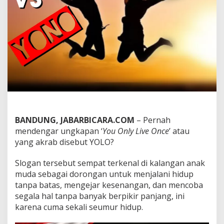
,
P
i
l
i
h
a
n
G
a
y
a
H
i
BANDUNG, JABARBICARA.COM
– Pernah
d
mendengar ungkapan ‘
You Only Live Once
’ atau
u
yang akrab disebut YOLO?
p
Y
Slogan tersebut sempat terkenal di kalangan anak
a
n
muda sebagai dorongan untuk menjalani hidup
g
tanpa batas, mengejar kesenangan, dan mencoba
L
segala hal tanpa banyak berpikir panjang, ini
e
karena cuma sekali seumur hidup.
b
i