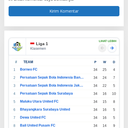
LIHAT LEBIH
Liga 1
Klasemen
#
TEAM
P
W
D
L
Borneo FC
1
34
25
4
5
Persatuan Sepak Bola Indonesia Bandung
2
34
24
7
3
Persatuan Sepak Bola Indonesia Jakarta
3
34
22
5
7
Persatuan Sepak Bola Surabaya
4
34
16
10
8
Maluku Utara United FC
5
34
15
8
11
Bhayangkara Surabaya United
6
34
16
5
13
Dewa United FC
7
34
16
5
13
Bali United Pusam FC
8
34
14
9
11