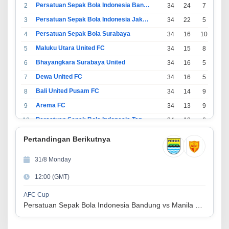
Persatuan Sepak Bola Indonesia Bandung
2
34
24
7
3
Persatuan Sepak Bola Indonesia Jakarta
3
34
22
5
7
Persatuan Sepak Bola Surabaya
4
34
16
10
8
Maluku Utara United FC
5
34
15
8
11
Bhayangkara Surabaya United
6
34
16
5
13
Dewa United FC
7
34
16
5
13
Bali United Pusam FC
8
34
14
9
11
Arema FC
9
34
13
9
12
Persatuan Sepak Bola Indonesia Tangerang
10
34
13
6
15
PSIM Yogyakarta
11
34
11
12
11
Pertandingan Berikutnya
Persatuan Sepakbola Indonesia Kediri
12
34
11
6
17
31/8 Monday
Perserikatan Sepak Bola Indonesia Jepara
13
34
9
9
16
12:00 (GMT)
Madura United FC
14
34
9
8
17
Persatuan Sepakbola Makassar
15
34
8
10
16
AFC Cup
Persatuan Sepak Bola Indonesia Bandung vs Manila Digger FC
Persis Solo
16
34
8
10
16
Semen Padang FC
17
34
5
5
24