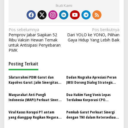
Ikuti Kami
N
Pos sebelumnya
Pos berikutnya
Pemprov Jabar Siapkan 52
Dari YOLO ke YONO, Pilihan
a
Ribu Vaksin Hewan Ternak
Gaya Hidup Yang Lebih Baik
v
untuk Antisipasi Penyebaran
PMK
i
g
Posting Terkait
a
s
Silaturrahmi PDM Garut dan
Dadan Nugraha Apresiasi Peran
Kapolres Garut: Jalin Sinergitas
JMSI Dorong Dialog Strategis
i
Keamanan dan Ketetertiban
Ketahanan Energi Nasional
p
ditengah situasi Polemik yang
Bersama PLN
Masyarakat Anti Pungli
Dua Hakim Yang Vonis Lepas
terjadi
Indonesia (MAPI) Perkuat Sinergi
Terdakwa Korporasi CPO
o
Lintas Instansi di Jawa Barat
Diperiksa Kejagung
s
guna Perkuat Peran serta
Viral Kasus Korupsi PT antam
Pemkab Garut Perkuat Sinergi
Masyarakat untuk Pencegahan
yang dianggap Rugikan Negara
dengan TNI dalam Ketersediaan
Pungli di Pelayanan Publik.
5.9 Kuadraliun, Kejagung Angkat
dan Ketahanan Pangan
Bicara