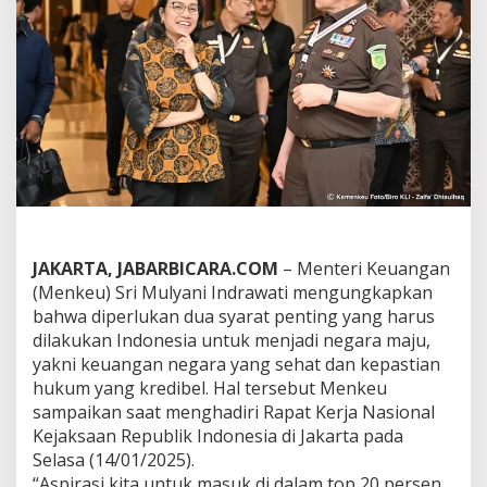
n
i
T
e
k
a
n
k
a
n
S
i
n
e
JAKARTA, JABARBICARA.COM
– Menteri Keuangan
r
(Menkeu) Sri Mulyani Indrawati mengungkapkan
g
bahwa diperlukan dua syarat penting yang harus
i
K
dilakukan Indonesia untuk menjadi negara maju,
e
yakni keuangan negara yang sehat dan kepastian
m
hukum yang kredibel. Hal tersebut Menkeu
e
sampaikan saat menghadiri Rapat Kerja Nasional
n
k
Kejaksaan Republik Indonesia di Jakarta pada
e
Selasa (14/01/2025).
u
“Aspirasi kita untuk masuk di dalam top 20 persen