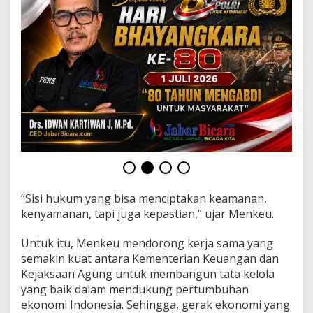
g
C
i
t
a
-
C
i
t
a
I
n
d
o
n
e
“Sisi hukum yang bisa menciptakan keamanan,
s
kenyamanan, tapi juga kepastian,” ujar Menkeu.
i
a
Untuk itu, Menkeu mendorong kerja sama yang
m
e
semakin kuat antara Kementerian Keuangan dan
n
Kejaksaan Agung untuk membangun tata kelola
j
yang baik dalam mendukung pertumbuhan
a
ekonomi Indonesia. Sehingga, gerak ekonomi yang
d