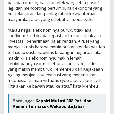
baik dapat menghasilkan efek yang lebih positif
i
N
lagi dan mendorong pertumbuhan ekonomi yang
e
berkelanjutan dan peningkatan kesejahteraan
g
masyarakat atau yang disebut virtuous cycle.
a
r
“Kalau negara ekonominya buruk, tidak ada
a
M
confidence, tidak ada kepastian hukum, tidak ada
a
investasi, penerimaan pajak rendah, APBN yang
j
menjadi krisis karena menimbulkan ketidakpastian
u
terhadap sustainabilitas keuangan negara, maka
makin krisis ekonominya, makin lemah
kehidupannya yang disebut vicious cycle, siklus
yang makin memburuk. Kemenkeu dan Kejaksaan
Agung menjadi dua institusi yang menentukan
Indonesia itu mau virtuous cycle atau vicious cycle.
Kita akan ke bawah atau ke atas,” kata Menkeu.
Baca Juga:
Kapolri Mutasi 308 Pati dan
Pamen Termasuk Wakapolda Jabar