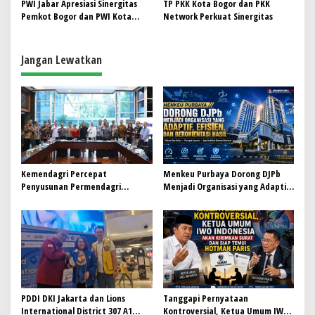
PWI Jabar Apresiasi Sinergitas
TP PKK Kota Bogor dan PKK
Pemkot Bogor dan PWI Kota
Network Perkuat Sinergitas
Bogor
Jangan Lewatkan
Kemendagri Percepat
Menkeu Purbaya Dorong DJPb
Penyusunan Permendagri
Menjadi Organisasi yang Adaptif,
ITKPDN Sebelum Oktober 2026
Efisien, dan Berorientasi Hasil
PDDI DKI Jakarta dan Lions
Tanggapi Pernyataan
International District 307 A1
Kontroversial, Ketua Umum IWO