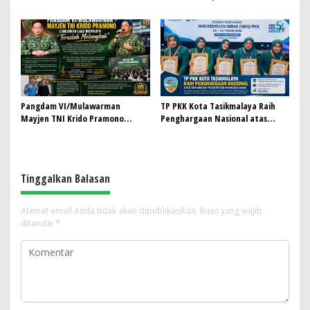
Perkuat Kolaborasi, Dorong
Indonesia Siap Bersurat dan
Gerakan Donor Darah Modern
Temui Hotman Paris: Jaga
Marwah Pers Lewat Dialog
Terbuka
Pangdam VI/Mulawarman
TP PKK Kota Tasikmalaya Raih
Mayjen TNI Krido Pramono
Penghargaan Nasional atas
Luncurkan Lagu Inspiratif
Dukungan Percepatan Imunisasi
“Teruslah Melangkah”
Anak
Tinggalkan Balasan
Alamat email Anda tidak akan dipublikasikan.
Ruas yang wajib
ditandai
*