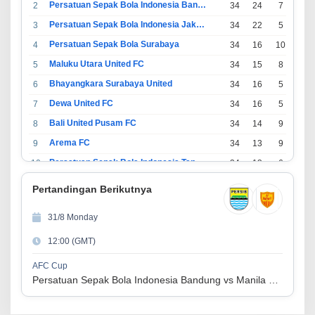
Persatuan Sepak Bola Indonesia Bandung
2
34
24
7
3
Persatuan Sepak Bola Indonesia Jakarta
3
34
22
5
7
Persatuan Sepak Bola Surabaya
4
34
16
10
8
Maluku Utara United FC
5
34
15
8
11
Bhayangkara Surabaya United
6
34
16
5
13
Dewa United FC
7
34
16
5
13
Bali United Pusam FC
8
34
14
9
11
Arema FC
9
34
13
9
12
Persatuan Sepak Bola Indonesia Tangerang
10
34
13
6
15
PSIM Yogyakarta
11
34
11
12
11
Pertandingan Berikutnya
Persatuan Sepakbola Indonesia Kediri
12
34
11
6
17
31/8 Monday
Perserikatan Sepak Bola Indonesia Jepara
13
34
9
9
16
12:00 (GMT)
Madura United FC
14
34
9
8
17
Persatuan Sepakbola Makassar
15
34
8
10
16
AFC Cup
Persatuan Sepak Bola Indonesia Bandung vs Manila Digger FC
Persis Solo
16
34
8
10
16
Semen Padang FC
17
34
5
5
24