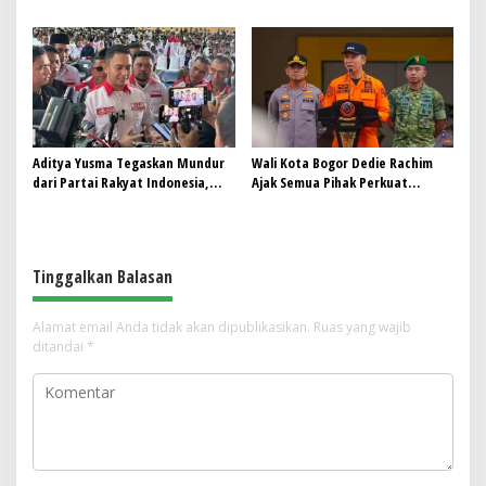
Konektivitas Antarwilayah di
Aspek Keselamatan
Bogor Selatan
Aditya Yusma Tegaskan Mundur
Wali Kota Bogor Dedie Rachim
dari Partai Rakyat Indonesia,
Ajak Semua Pihak Perkuat
Fokus Kawal Program Jaga Desa
Mitigasi dan Quick Respon
Bencana
Tinggalkan Balasan
Alamat email Anda tidak akan dipublikasikan.
Ruas yang wajib
ditandai
*