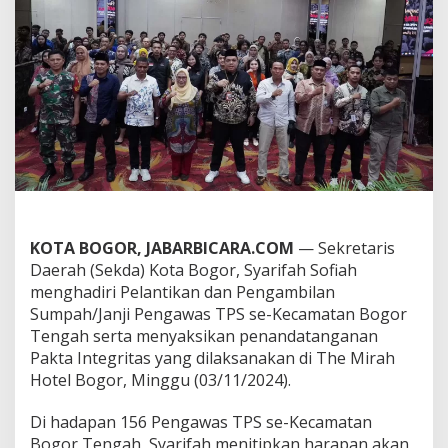
a
w
a
s
T
P
S
K
o
t
a
B
o
g
KOTA BOGOR, JABARBICARA.COM
— Sekretaris
o
Daerah (Sekda) Kota Bogor, Syarifah Sofiah
r
menghadiri Pelantikan dan Pengambilan
,
S
Sumpah/Janji Pengawas TPS se-Kecamatan Bogor
e
Tengah serta menyaksikan penandatanganan
k
Pakta Integritas yang dilaksanakan di The Mirah
d
Hotel Bogor, Minggu (03/11/2024).
a
T
e
Di hadapan 156 Pengawas TPS se-Kecamatan
k
Bogor Tengah, Syarifah menitipkan harapan akan