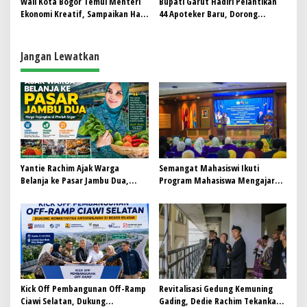
Wali Kota Bogor Temui Menteri
Bupati Garut Hadiri Pelantikan
dan Sosial bagi Pemimpin di Masa
Ekonomi Kreatif, Sampaikan Hal
44 Apoteker Baru, Dorong
Depan
Ini!!
Kontribusi dalam Peningkatan
Kesehatan Masyarakat
Jangan Lewatkan
Yantie Rachim Ajak Warga
Semangat Mahasiswi Ikuti
Belanja ke Pasar Jambu Dua,
Program Mahasiswa Mengajar
Harga Terjangkau dan Produk
Kota Bogor
Segar
Kick Off Pembangunan Off-Ramp
Revitalisasi Gedung Kemuning
Ciawi Selatan, Dukung
Gading, Dedie Rachim Tekankan