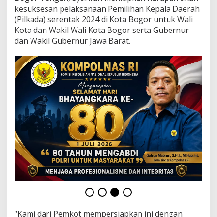
a
kesuksesan pelaksanaan Pemilihan Kepala Daerah
n
(Pilkada) serentak 2024 di Kota Bogor untuk Wali
k
a
Kota dan Wakil Wali Kota Bogor serta Gubernur
n
dan Wakil Gubernur Jawa Barat.
N
e
t
r
a
l
i
t
a
s
“Kami dari Pemkot mempersiapkan ini dengan