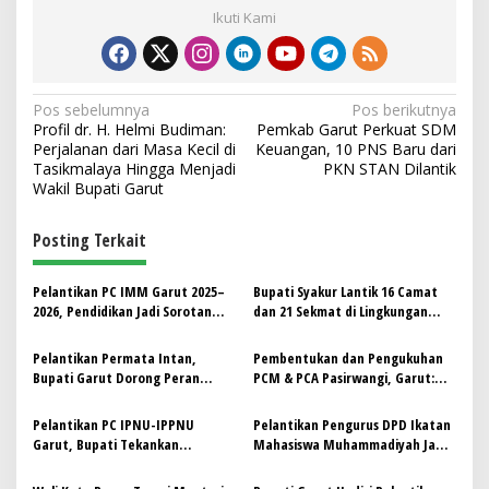
Ikuti Kami
N
Pos sebelumnya
Pos berikutnya
Profil dr. H. Helmi Budiman:
Pemkab Garut Perkuat SDM
a
Perjalanan dari Masa Kecil di
Keuangan, 10 PNS Baru dari
v
Tasikmalaya Hingga Menjadi
PKN STAN Dilantik
Wakil Bupati Garut
i
g
Posting Terkait
a
s
Pelantikan PC IMM Garut 2025–
‎Bupati Syakur Lantik 16 Camat
2026, Pendidikan Jadi Sorotan
dan 21 Sekmat di Lingkungan
i
Utama
Pemkab Garut
p
Pelantikan Permata Intan,
Pembentukan dan Pengukuhan
Bupati Garut Dorong Peran
PCM & PCA Pasirwangi, Garut:
o
Pemuda dalam Pembangunan
Perkuat Gerakan dan Dakwah
s
Daerah
Berkemajuan
Pelantikan PC IPNU-IPPNU
Pelantikan Pengurus DPD Ikatan
Garut, Bupati Tekankan
Mahasiswa Muhammadiyah Jawa
Pentingnya Kecerdasan
Barat Periode 2025-2027 Sukses
Intelektual, Spiritual, Emosional,
Digelar