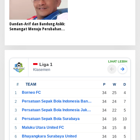
Dandan-Arif dan Bandung Asikk:
Semangat Menuju Perubahan
Kota yang Inovatif dan
Kolaboratif
LIHAT LEBIH
Liga 1
Klasemen
#
TEAM
P
W
D
L
Borneo FC
1
34
25
4
5
Persatuan Sepak Bola Indonesia Bandung
2
34
24
7
3
Persatuan Sepak Bola Indonesia Jakarta
3
34
22
5
7
Persatuan Sepak Bola Surabaya
4
34
16
10
8
Maluku Utara United FC
5
34
15
8
11
Bhayangkara Surabaya United
6
34
16
5
13