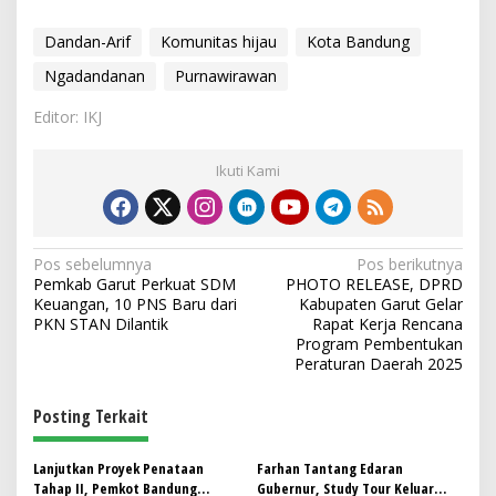
Dandan-Arif
Komunitas hijau
Kota Bandung
Ngadandanan
Purnawirawan
Editor: IKJ
Ikuti Kami
N
Pos sebelumnya
Pos berikutnya
Pemkab Garut Perkuat SDM
PHOTO RELEASE, DPRD
a
Keuangan, 10 PNS Baru dari
Kabupaten Garut Gelar
v
PKN STAN Dilantik
Rapat Kerja Rencana
Program Pembentukan
i
Peraturan Daerah 2025
g
Posting Terkait
a
s
Lanjutkan Proyek Penataan
Farhan Tantang Edaran
i
Tahap II, Pemkot Bandung
Gubernur, Study Tour Keluar