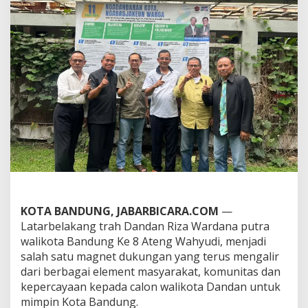
a
n
d
a
n
a
n
K
o
t
a
B
a
n
d
u
n
KOTA BANDUNG, JABARBICARA.COM
—
g
b
Latarbelakang trah Dandan Riza Wardana putra
e
walikota Bandung Ke 8 Ateng Wahyudi, menjadi
r
salah satu magnet dukungan yang terus mengalir
s
dari berbagai element masyarakat, komunitas dan
a
kepercayaan kepada calon walikota Dandan untuk
m
a
mimpin Kota Bandung.