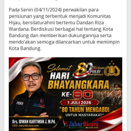
D
a
Pada Senin (04/11/2024) perwakilan para
n
pensiunan yang terbentuk menjadi Komunitas
d
Hijau, bersilaturahmi bertemu Dandan Riza
a
n
Wardana. Berdiskusi berbagai hal tentang Kota
-
Bandung dan memberikan dukungannya serta
A
mendo’akan semoga dilancarkan untuk memimpin
r
Kota Bandung.
i
f
,
P
a
r
a
P
u
r
n
a
w
i
r
a