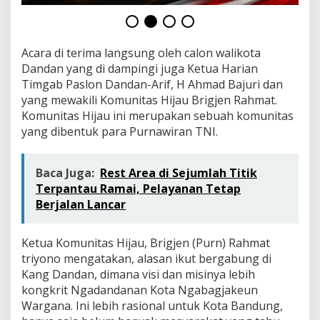
w
a
n
T
Acara di terima langsung oleh calon walikota
N
Dandan yang di dampingi juga Ketua Harian
I
B
Timgab Paslon Dandan-Arif, H Ahmad Bajuri dan
e
yang mewakili Komunitas Hijau Brigjen Rahmat.
n
Komunitas Hijau ini merupakan sebuah komunitas
t
yang dibentuk para Purnawiran TNI.
u
k
K
Baca Juga:
Rest Area di Sejumlah Titik
o
m
Terpantau Ramai, Pelayanan Tetap
u
Berjalan Lancar
n
i
t
Ketua Komunitas Hijau, Brigjen (Purn) Rahmat
a
triyono mengatakan, alasan ikut bergabung di
s
Kang Dandan, dimana visi dan misinya lebih
H
i
kongkrit Ngadandanan Kota Ngabagjakeun
j
Wargana. Ini lebih rasional untuk Kota Bandung,
a