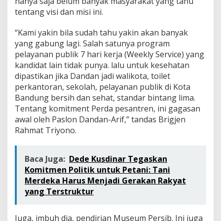
hanya saja belum banyak masyarakat yang tahu
u
tentang visi dan misi ini.
“Kami yakin bila sudah tahu yakin akan banyak
yang gabung lagi. Salah satunya program
pelayanan publik 7 hari kerja (Weekly Service) yang
kandidat lain tidak punya. lalu untuk kesehatan
dipastikan jika Dandan jadi walikota, toilet
perkantoran, sekolah, pelayanan publik di Kota
Bandung bersih dan sehat, standar bintang lima.
Tentang komitment Perda pesantren, ini gagasan
awal oleh Paslon Dandan-Arif,” tandas Brigjen
Rahmat Triyono.
Baca Juga:
Dede Kusdinar Tegaskan
Komitmen Politik untuk Petani: Tani
Merdeka Harus Menjadi Gerakan Rakyat
yang Terstruktur
Juga, imbuh dia, pendirian Museum Persib. Ini juga