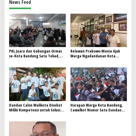
News Feed
PKL Juara dan Gabungan Ormas
Relawan Prabowo Mania Ajak
se-Kota Bandung Satu Tekad,
Warga Ngadandanan Kota
Bergema dan Ber Doa Dukung
Bandung bersama Dandan-Arif
Dandan-Arif
Dandan Calon Walikota Disebut
Harapan Warga Kota Bandung,
Miliki Kompetensi untuk Solusi
Cawalkot Nomor Satu Dandan
Kota Bandung, Ini Kata Relawan
akan Bisa Lebih Peduli dan
Napak Tilas
Komitmen Seperti Kepemimpinan
Walikota Ateng Wahyudi