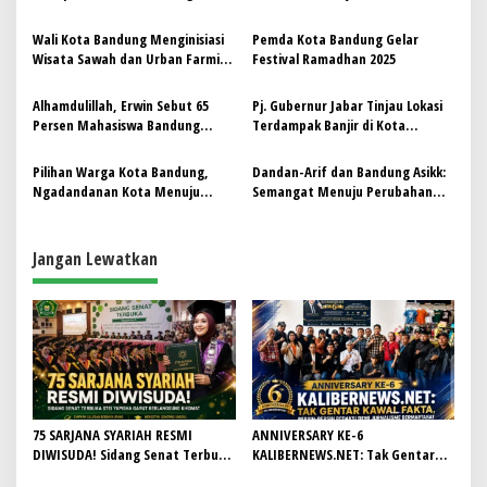
p
Umumkan Penutupan Alun-alun
Jabar Tetap Jalan!
Wali Kota Bandung Menginisiasi
Pemda Kota Bandung Gelar
o
Wisata Sawah dan Urban Farming
Festival Ramadhan 2025
s
di Tengah Kota
Alhamdulillah, Erwin Sebut 65
Pj. Gubernur Jabar Tinjau Lokasi
Persen Mahasiswa Bandung
Terdampak Banjir di Kota
Sudah Bisa Membaca Al-Qur’an
Bandung
Pilihan Warga Kota Bandung,
Dandan-Arif dan Bandung Asikk:
Ngadandanan Kota Menuju
Semangat Menuju Perubahan
Jabar Istimewa
Kota yang Inovatif dan
Kolaboratif
Jangan Lewatkan
75 SARJANA SYARIAH RESMI
ANNIVERSARY KE-6
DIWISUDA! Sidang Senat Terbuka
KALIBERNEWS.NET: Tak Gentar
STEI Yapisha Garut Berlangsung
Kawal Fakta, Bersih-Bersih