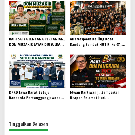
Khidmat, Siapkan Lulusan
Redaksi Demi Jurnalisme
Berdaya Saing dan Berintegritas
Bermartabat
RAIH SATYA LENCANA PERTANIAN,
AHY Vespaan Keliling Kota
DON MUZAKIR LAYAK DIUSULKAN
Bandung Sambut HUT RI ke-81,
WAMENTAN RI
Gaungkan Persaudaraan dan Aksi
Kemanusiaan
DPRD Jawa Barat Setujui
Idwan Kartiwan J, .Sampaikan
Ranperda Pertanggungjawaban
Ucapan Selamat Hari
Pelaksanaan APBD Tahun 2025
Bhayangkara ke-80: “80 Tahun
Menjadi Perda
Mengabdi untuk Masyarakat”
Tinggalkan Balasan