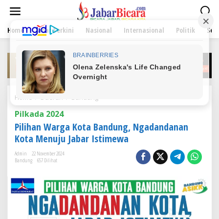
L
e
w
Home
Jabar Terkini
Nasional
Internasional
Politik
Sen
a
t
i
k
e
k
o
n
Home
/
Daerah
/
Bandung
P
t
i
e
Pilkada 2024
l
n
i
Pilihan Warga Kota Bandung, Ngadandanan
h
Kota Menuju Jabar Istimewa
a
n
Admin
22 November 2024
W
Bandung
657 Dilihat
a
r
g
a
K
o