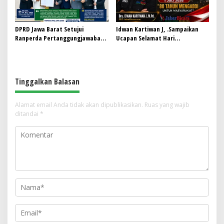
DPRD Jawa Barat Setujui
Idwan Kartiwan J, .Sampaikan
Ranperda Pertanggungjawaban
Ucapan Selamat Hari
Pelaksanaan APBD Tahun 2025
Bhayangkara ke-80: “80 Tahun
Menjadi Perda
Mengabdi untuk Masyarakat”
Tinggalkan Balasan
Alamat email Anda tidak akan dipublikasikan.
Ruas yang wajib
ditandai
*