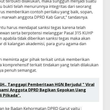
but terbukti dilakukan, maka sungguh menjadi suatu
u bukti telah menurunnya integritas dari seorang
rus memberikan contoh perilaku yang baik, sopan,
n marwah anggota DPRD Kab Garut,” tandasnya.
tentu harus mendapat sanksi tegas karena telah
dewan serta berpotensi melanggar Pasal 315 KUHP
 apabila tidak diberikan sanksi tegas maka akan
ar di kalangan akademisi, para guru agama dan
n meminta agar pihak terkait untuk memberikan
ra komprehensif terkait tindakan yang telah dilakukan
pnya penuh semangat.
SH., Tanggapi Pemberitaan HGN Berjudul " Viral
Suami Anggota DPRD Bagikan Gepokan Uang
 Pilkada",
an ke Badan Kehormatan DPRD Garut yaitu :