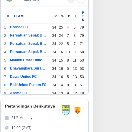
P
#
TEAM
P
W
D
L
T
S
Borneo FC
1
34
25
4
5
79
Persatuan Sepak Bola Indonesia Bandung
2
34
24
7
3
79
Persatuan Sepak Bola Indonesia Jakarta
3
34
22
5
7
71
Persatuan Sepak Bola Surabaya
4
34
16
10
8
58
Maluku Utara United FC
5
34
15
8
11
53
Bhayangkara Surabaya United
6
34
16
5
13
53
Dewa United FC
7
34
16
5
13
53
Bali United Pusam FC
8
34
14
9
11
51
Arema FC
9
34
13
9
12
48
1
Persatuan Sepak Bola Indonesia Tangerang
34
13
6
15
45
0
Pertandingan Berikutnya
1
PSIM Yogyakarta
34
11
12
11
45
1
31/8 Monday
1
Persatuan Sepakbola Indonesia Kediri
34
11
6
17
39
12:00 (GMT)
2