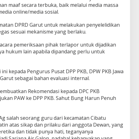
n maaf secara terbuka, baik melalui media massa
edia online/media sosial.
matan DPRD Garut untuk melakukan penyelelidikan
egas sesuai mekanisme yang berlaku.
acara pemeriksaan pihak terlapor untuk dijadikan
a hukum lain apabila dipandang perlu untuk
i ini kepada Pengurus Pusat DPP PKB, DPW PKB Jawa
arut sebagai bahan evaluasi internal.
membuatkan Rekomendasi kepada DPC PKB
jukan PAW ke DPP PKB. Sahut Bung Harun Penuh
.Ag salah seorang guru dari kecamatan Cibatu
tin atas sikap dan prilaku dari anggota Dewan, yang
eretika dan tidak punya hati, teganyanya
jadi Sarjana Air Galon, padahal kebanyakan yang