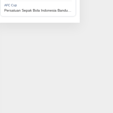
1
Perserikatan Sepak Bola Indonesia Jepara
34
9
9
16
36
AFC Cup
3
Persatuan Sepak Bola Indonesia Bandung vs Manila Digger FC
1
Madura United FC
34
9
8
17
35
4
1
Persatuan Sepakbola Makassar
34
8
10
16
34
5
1
Persis Solo
34
8
10
16
34
6
1
Semen Padang FC
34
5
5
24
20
7
1
Persatuan Sepak Bola Biak Sekitarnya
34
4
6
24
18
8