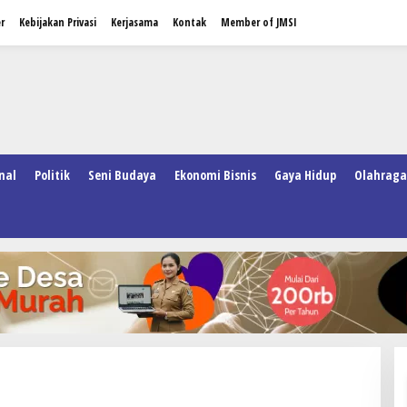
r
Kebijakan Privasi
Kerjasama
Kontak
Member of JMSI
nal
Politik
Seni Budaya
Ekonomi Bisnis
Gaya Hidup
Olahraga