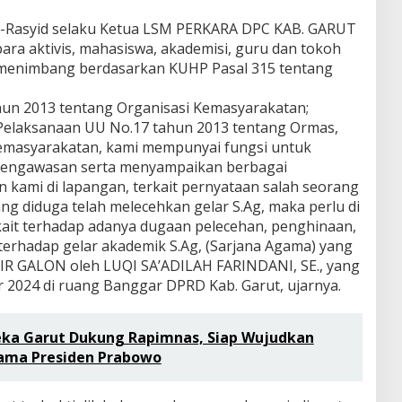
l-Rasyid selaku Ketua LSM PERKARA DPC KAB. GARUT
ra aktivis, mahasiswa, akademisi, guru dan tokoh
menimbang berdasarkan KUHP Pasal 315 tentang
n 2013 tentang Organisasi Kemasyarakatan;
Pelaksanaan UU No.17 tahun 2013 tentang Ormas,
Kemasyarakatan, kami mempunyai fungsi untuk
 pengawasan serta menyampaikan berbagai
kami di lapangan, terkait pernyataan salah seorang
 diduga telah melecehkan gelar S.Ag, maka perlu di
erkait terhadap adanya dugaan pelecehan, penghinaan,
terhadap gelar akademik S.Ag, (Sarjana Agama) yang
AIR GALON oleh LUQI SA’ADILAH FARINDANI, SE., yang
r 2024 di ruang Banggar DPRD Kab. Garut, ujarnya.
ka Garut Dukung Rapimnas, Siap Wujudkan
ama Presiden Prabowo