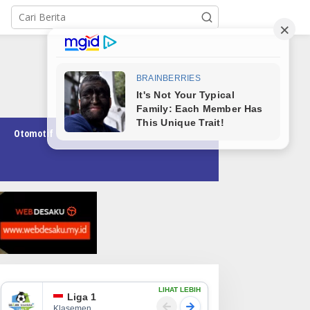
Otomotif
Pendidikan
Teknologi
Opini
LIHAT LEBIH
Liga 1
Klasemen