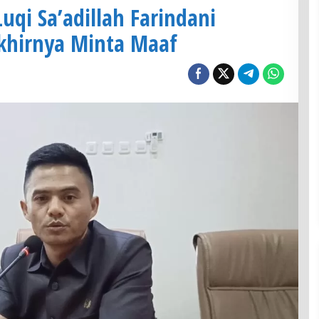
Luqi Sa’adillah Farindani
khirnya Minta Maaf