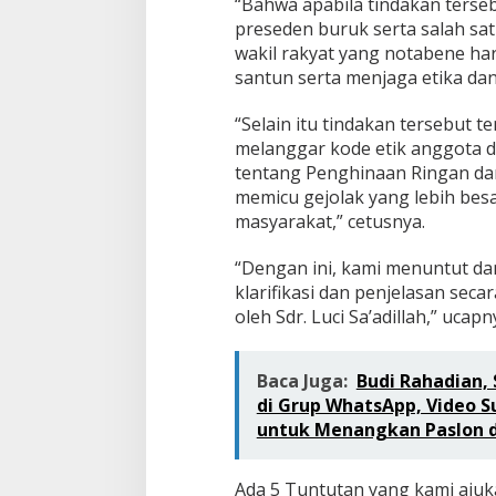
“Bahwa apabila tindakan terse
preseden buruk serta salah sat
wakil rakyat yang notabene ha
santun serta menjaga etika da
“Selain itu tindakan tersebut 
melanggar kode etik anggota 
tentang Penghinaan Ringan dan
memicu gejolak yang lebih bes
masyarakat,” cetusnya.
“Dengan ini, kami menuntut da
klarifikasi dan penjelasan seca
oleh Sdr. Luci Sa’adillah,” uca
Baca Juga:
Budi Rahadian, 
di Grup WhatsApp, Video 
untuk Menangkan Paslon di
Ada 5 Tuntutan yang kami ajuk