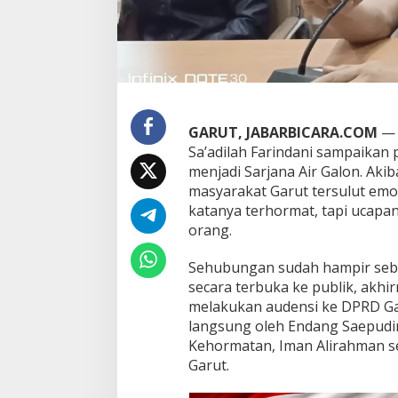
d
i
l
l
a
h
F
a
GARUT, JABARBICARA.COM
— 
r
Sa’adilah Farindani sampaikan
i
menjadi Sarjana Air Galon. Ak
n
d
masyarakat Garut tersulut em
a
katanya terhormat, tapi ucapa
n
orang.
i
A
Sehubungan sudah hampir seb
n
g
secara terbuka ke publik, akh
g
melakukan audensi ke DPRD Gar
o
langsung oleh Endang Saepudi
t
Kehormatan, Iman Alirahman s
a
Garut.
D
P
R