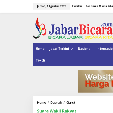
L
Jumat, 7 Agustus 2026
Redaksi
Pedoman Media Sibe
e
w
a
tutup
t
i
k
e
k
o
n
Home
Jabar Terkini
Nasional
Internasio
t
e
Tokoh
n
Home
/
Daerah
/
Garut
P
e
Suara Wakil Rakyat
l