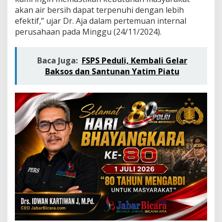
a
akan air bersih dapat terpenuhi dengan lebih
n
efektif,” ujar Dr. Aja dalam pertemuan internal
L
e
perusahaan pada Minggu (24/11/2024).
w
a
t
Baca Juga:
FSPS Peduli, Kembali Gelar
E
Baksos dan Santunan Yatim Piatu
d
u
k
a
s
i
d
a
n
T
e
k
n
o
l
o
g