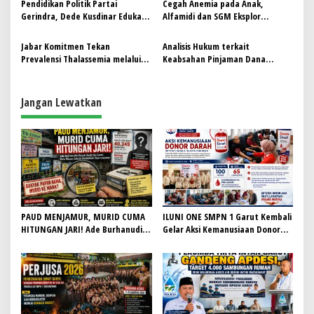
Pendidikan Politik Partai
Cegah Anemia pada Anak,
i
Gerindra, Dede Kusdinar Edukasi
Alfamidi dan SGM Eksplor
p
Kader Tentang Koperasi Merah
Luncurkan Edukasi Gizi Balita di
Putih
Bandung Barat
Jabar Komitmen Tekan
Analisis Hukum terkait
o
Prevalensi Thalassemia melalui
Keabsahan Pinjaman Dana
s
Edukasi dan Deteksi Dini
Persigar kepada Perumda Air
Minum Tirta Intan
Jangan Lewatkan
PAUD MENJAMUR, MURID CUMA
ILUNI ONE SMPN 1 Garut Kembali
HITUNGAN JARI! Ade Burhanudin
Gelar Aksi Kemanusiaan Donor
Desak Audit Se-Garut, Kabid
Darah, Sumbangkan 65 Labu ke
Dikmas PAUD H. Iyan Sopiyan
PMI
Belum Beri Jawaban