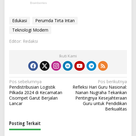
Edukasi
Perumda Tirta Intan
Teknologi Modern
Editor: Redaksi
Ikuti Kami
N
Pos sebelumnya
Pos berikutnya
Pendistribusian Logistik
Refleksi Hari Guru Nasional:
a
Pilkada 2024 di Kecamatan
Nanan Nugraha Tekankan
v
Cisompet Garut Berjalan
Pentingnya Kesejahteraan
Lancar
Guru untuk Pendidikan
i
Berkualitas
g
Posting Terkait
a
s