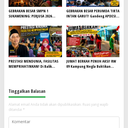
GEBRAKAN BESAR SMPN 1
GEBRAKAN BESAR PERUMDA TIRTA
SUKAWENING: PERJUSA 2026
INTAN GARUT! Gandeng APDESI,
TEMPA KARAKTER, DISIPLIN, DAN
Target 4.000 Sambungan Rumah
JIWA KEPANDUAN SISWA
Demi Wujudkan Akses Air Bersih
untuk Masyarakat
PRESTASI MENDUNIA, FASILITAS
JUMAT BERKAH PENUH AKSI! RW
MEMPRIHATINKAN! Di Balik
09 Kampung Negla Buktikan
Gemilangnya SMAN 26 Garut,
Gotong Royong Bukan Sekadar
Lapangan Hoki Rusak, Masjid Tak
Slogan, Warga Bersatu Sambut
Lagi Mampu Tampung Jamaah,
HUT RI ke-81
Penjualan Seragam Ikut Jadi
Tinggalkan Balasan
Sorotan
Alamat email Anda tidak akan dipublikasikan.
Ruas yang wajib
ditandai
*