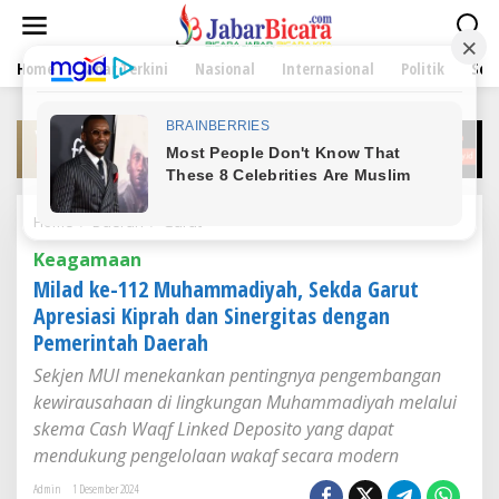
L
e
w
Home
Jabar Terkini
Nasional
Internasional
Politik
Sen
a
t
i
k
e
k
o
n
Home
/
Daerah
/
Garut
M
t
i
e
Keagamaan
l
n
a
Milad ke-112 Muhammadiyah, Sekda Garut
d
Apresiasi Kiprah dan Sinergitas dengan
k
Pemerintah Daerah
e
-
Sekjen MUI menekankan pentingnya pengembangan
1
kewirausahaan di lingkungan Muhammadiyah melalui
1
2
skema Cash Waqf Linked Deposito yang dapat
M
mendukung pengelolaan wakaf secara modern
u
h
Admin
1 Desember 2024