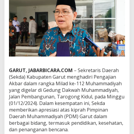
i
a
s
i
K
i
p
r
a
h
d
a
n
GARUT, JABARBICARA.COM
– Sekretaris Daerah
S
(Sekda) Kabupaten Garut menghadiri Pengajian
i
n
Akbar dalam rangka Milad ke-112 Muhammadiyah
e
yang digelar di Gedung Dakwah Muhammadiyah,
r
Jalan Pembangunan, Tarogong Kidul, pada Minggu
g
(01/12/2024). Dalam kesempatan ini, Sekda
i
t
memberikan apresiasi atas kiprah Pimpinan
a
Daerah Muhammadiyah (PDM) Garut dalam
s
berbagai bidang, termasuk pendidikan, kesehatan,
d
dan penanganan bencana.
e