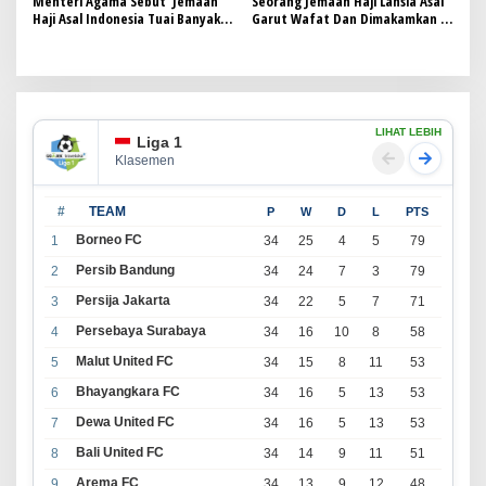
Menteri Agama Sebut Jemaah
Seorang Jemaah Haji Lansia Asal
Haji Asal Indonesia Tuai Banyak
Garut Wafat Dan Dimakamkan Di
Pujian Dari Negara Lain
Makkah
LIHAT LEBIH
Liga 1
Klasemen
#
TEAM
P
W
D
L
PTS
Borneo FC
1
34
25
4
5
79
Persib Bandung
2
34
24
7
3
79
Persija Jakarta
3
34
22
5
7
71
Persebaya Surabaya
4
34
16
10
8
58
Malut United FC
5
34
15
8
11
53
Bhayangkara FC
6
34
16
5
13
53
Dewa United FC
7
34
16
5
13
53
Bali United FC
8
34
14
9
11
51
Arema FC
9
34
13
9
12
48