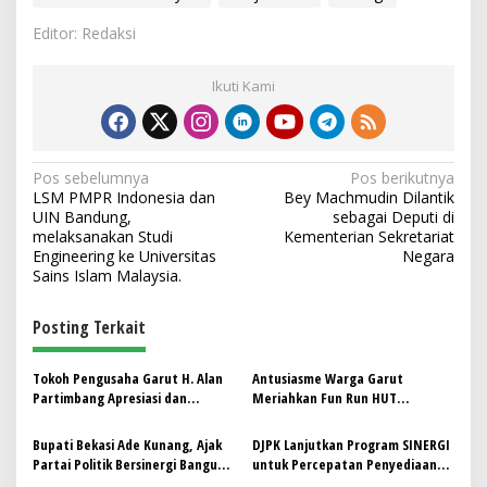
Editor: Redaksi
Ikuti Kami
N
Pos sebelumnya
Pos berikutnya
LSM PMPR Indonesia dan
Bey Machmudin Dilantik
a
UIN Bandung,
sebagai Deputi di
v
melaksanakan Studi
Kementerian Sekretariat
Engineering ke Universitas
Negara
i
Sains Islam Malaysia.
g
Posting Terkait
a
s
Tokoh Pengusaha Garut H. Alan
Antusiasme Warga Garut
i
Partimbang Apresiasi dan
Meriahkan Fun Run HUT
p
Dukung Program Pangan Jabar
Bhayangkara ke-79, Bupati Garut
Bersinergi dengan BULOG
Apresiasi Sinergi Polri dan
Bupati Bekasi Ade Kunang, Ajak
DJPK Lanjutkan Program SINERGI
o
Masyarakat
Partai Politik Bersinergi Bangun
untuk Percepatan Penyediaan
Daerah
Infrastruktur di Daerah