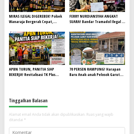
MIRAS ILEGAL DIGEREBEK! Polsek
FERRY NURDIANSYAH ANGKAT
Wanaraja Bergerak Cepat,
SUARA! Bandar Tramadol Ilegal di
Penjual Terancam Dijerat Perda
Garut Harus Ditindak Tegas,
Anti Maksiat
Jangan Biarkan Masa Depan Anak
Bangsa Hancur
APBN TURUN, PANITIA SIAP
70 PERSEN RAMPUNG! Harapan
BEKERJA! Revitalisasi TK Plus
Baru Anak-anak Pelosok Garut
Nurul Hidayah II Dimulai dengan
Kian Nyata, Revitalisasi KB Al-
Semangat Gotong Royong
Baniah Tinggal Menunggu
Finishing
Tinggalkan Balasan
Alamat email Anda tidak akan dipublikasikan.
Ruas yang wajib
ditandai
*