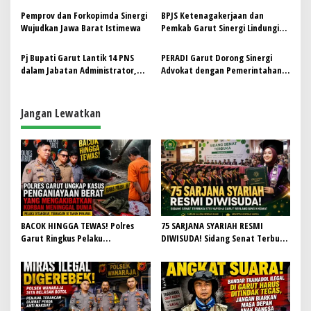
s
Pemprov dan Forkopimda Sinergi
BPJS Ketenagakerjaan dan
Wujudkan Jawa Barat Istimewa
Pemkab Garut Sinergi Lindungi
Buruh Tani Tembakau melalui
Dana DBHCHT
Pj Bupati Garut Lantik 14 PNS
PERADI Garut Dorong Sinergi
dalam Jabatan Administrator,
Advokat dengan Pemerintahan
Dorong Sinergi dan
Baru melalui Rakercab 2024
Profesionalisme
Jangan Lewatkan
BACOK HINGGA TEWAS! Polres
75 SARJANA SYARIAH RESMI
Garut Ringkus Pelaku
DIWISUDA! Sidang Senat Terbuka
Penganiayaan Brutal di
STEI Yapisha Garut Berlangsung
Banyuresmi, Terancam 10 Tahun
Khidmat, Siapkan Lulusan
Penjara
Berdaya Saing dan Berintegritas