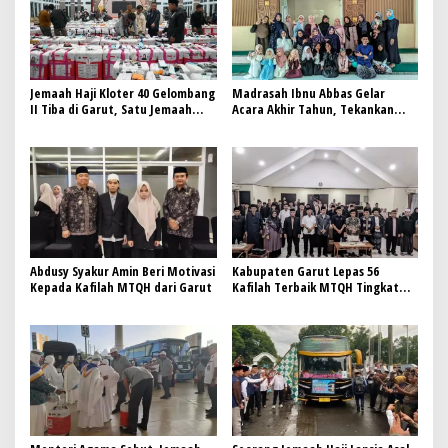
Jemaah Haji Kloter 40 Gelombang
Madrasah Ibnu Abbas Gelar
II Tiba di Garut, Satu Jemaah
Acara Akhir Tahun, Tekankan
Wafat di Tanah Suci
Pentingnya Sinergi Orang Tua
dan Guru dalam Pendidikan
Abdusy Syakur Amin Beri Motivasi
Kabupaten Garut Lepas 56
Kepada Kafilah MTQH dari Garut
Kafilah Terbaik MTQH Tingkat
Provinsi Jawa Barat ke Bandung