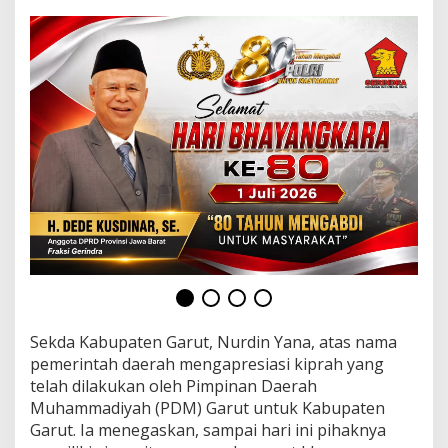
n
g
a
n
P
e
m
e
r
i
n
t
a
h
D
a
e
r
a
Sekda Kabupaten Garut, Nurdin Yana, atas nama
h
pemerintah daerah mengapresiasi kiprah yang
telah dilakukan oleh Pimpinan Daerah
Muhammadiyah (PDM) Garut untuk Kabupaten
Garut. Ia menegaskan, sampai hari ini pihaknya