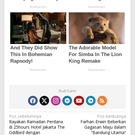
Ikuti Kami
N
Pos sebelumnya
Pos berikutnya
Rayakan Ramadan Perdana
Farhan-Erwin Beberkan
a
di 25hours Hotel Jakarta The
Gagasan Maju dalam
v
Oddbird dengan
“Bandung Utama”