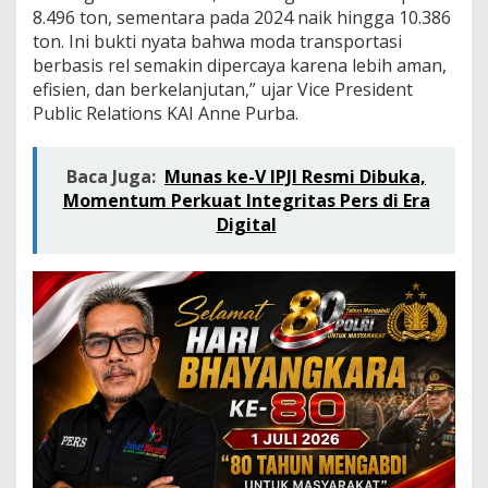
n
8.496 ton, sementara pada 2024 naik hingga 10.386
g
ton. Ini bukti nyata bahwa moda transportasi
k
berbasis rel semakin dipercaya karena lebih aman,
u
t
efisien, dan berkelanjutan,” ujar Vice President
a
Public Relations KAI Anne Purba.
n
L
i
Baca Juga:
Munas ke-V IPJI Resmi Dibuka,
m
Momentum Perkuat Integritas Pers di Era
b
a
Digital
h
B
3