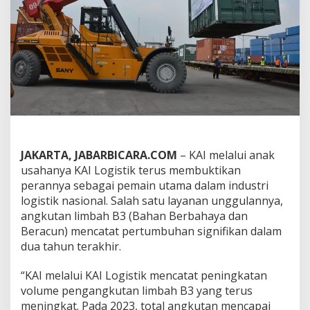
o
g
i
s
t
i
k
P
e
r
k
u
a
JAKARTA, JABARBICARA.COM
– KAI melalui anak
t
usahanya KAI Logistik terus membuktikan
P
perannya sebagai pemain utama dalam industri
e
logistik nasional. Salah satu layanan unggulannya,
r
a
angkutan limbah B3 (Bahan Berbahaya dan
n
Beracun) mencatat pertumbuhan signifikan dalam
d
dua tahun terakhir.
a
l
“KAI melalui KAI Logistik mencatat peningkatan
a
m
volume pengangkutan limbah B3 yang terus
A
meningkat. Pada 2023, total angkutan mencapai