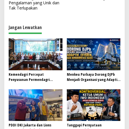
Pengalaman yang Unik dan
i
Tak Terlupakan
g
a
Jangan Lewatkan
s
i
p
o
s
Kemendagri Percepat
Menkeu Purbaya Dorong DJPb
Penyusunan Permendagri
Menjadi Organisasi yang Adaptif,
ITKPDN Sebelum Oktober 2026
Efisien, dan Berorientasi Hasil
PDDI DKI Jakarta dan Lions
Tanggapi Pernyataan