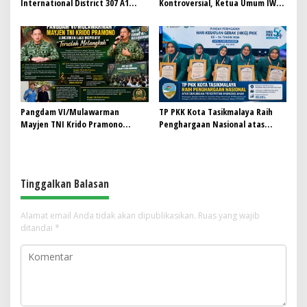
International District 307 A1
Kontroversial, Ketua Umum IWO
Perkuat Kolaborasi, Dorong
Indonesia Siap Bersurat dan
Gerakan Donor Darah Modern
Temui Hotman Paris: Jaga
Marwah Pers Lewat Dialog
Terbuka
Pangdam VI/Mulawarman
TP PKK Kota Tasikmalaya Raih
Mayjen TNI Krido Pramono
Penghargaan Nasional atas
Luncurkan Lagu Inspiratif
Dukungan Percepatan Imunisasi
“Teruslah Melangkah”
Anak
Tinggalkan Balasan
Alamat email Anda tidak akan dipublikasikan.
Ruas yang wajib
ditandai
*