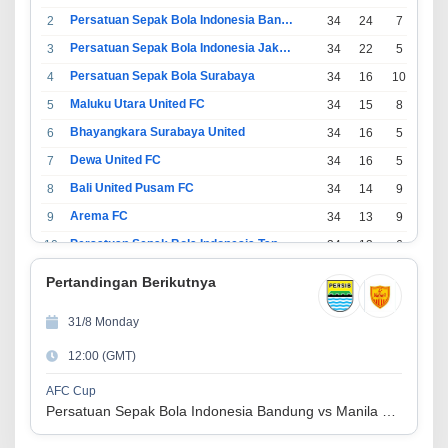
Persatuan Sepak Bola Indonesia Bandung
2
34
24
7
3
Persatuan Sepak Bola Indonesia Jakarta
3
34
22
5
7
Persatuan Sepak Bola Surabaya
4
34
16
10
8
Maluku Utara United FC
5
34
15
8
11
Bhayangkara Surabaya United
6
34
16
5
13
Dewa United FC
7
34
16
5
13
Bali United Pusam FC
8
34
14
9
11
Arema FC
9
34
13
9
12
Persatuan Sepak Bola Indonesia Tangerang
10
34
13
6
15
PSIM Yogyakarta
11
34
11
12
11
Pertandingan Berikutnya
Persatuan Sepakbola Indonesia Kediri
12
34
11
6
17
31/8 Monday
Perserikatan Sepak Bola Indonesia Jepara
13
34
9
9
16
12:00 (GMT)
Madura United FC
14
34
9
8
17
Persatuan Sepakbola Makassar
15
34
8
10
16
AFC Cup
Persatuan Sepak Bola Indonesia Bandung vs Manila Digger FC
Persis Solo
16
34
8
10
16
Semen Padang FC
17
34
5
5
24