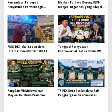
Kemendagri Percepat
Menkeu Purbaya Dorong DJPb
Penyusunan Permendagri
Menjadi Organisasi yang Adaptif,
ITKPDN Sebelum Oktober 2026
Efisien, dan Berorientasi Hasil
PDDI DKI Jakarta dan Lions
Tanggapi Pernyataan
International District 307 A1
Kontroversial, Ketua Umum IWO
Perkuat Kolaborasi, Dorong
Indonesia Siap Bersurat dan
Gerakan Donor Darah Modern
Temui Hotman Paris: Jaga
Marwah Pers Lewat Dialog
Terbuka
Pangdam VI/Mulawarman
TP PKK Kota Tasikmalaya Raih
Mayjen TNI Krido Pramono
Penghargaan Nasional atas
Luncurkan Lagu Inspiratif
Dukungan Percepatan Imunisasi
“Teruslah Melangkah”
Anak