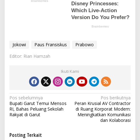
Jokowi
Paus Fransiskus
Prabowo
Editor: Rian Hamzah
Ikuti Kami
N
Pos sebelumnya
Pos berikutnya
Bupati Garut Temui Mensos
Peran Krusial AV Contractor
a
RI, Bahas Peluang Sekolah
di Ruang Korporat Modern:
v
Rakyat di Garut
Meningkatkan Komunikasi
dan Kolaborasi
i
g
Posting Terkait