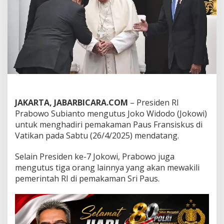
a
n
g
H
a
d
i
r
i
P
e
m
JAKARTA, JABARBICARA.COM
– Presiden RI
a
Prabowo Subianto mengutus Joko Widodo (Jokowi)
k
untuk menghadiri pemakaman Paus Fransiskus di
a
Vatikan pada Sabtu (26/4/2025) mendatang.
m
a
n
Selain Presiden ke-7 Jokowi, Prabowo juga
P
mengutus tiga orang lainnya yang akan mewakili
a
pemerintah RI di pemakaman Sri Paus.
u
s
F
r
a