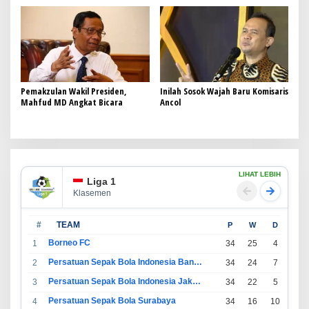
Pemakzulan Wakil Presiden,
Inilah Sosok Wajah Baru Komisaris
Mahfud MD Angkat Bicara
Ancol
LIHAT LEBIH
Liga 1
Klasemen
#
TEAM
P
W
D
L
Borneo FC
1
34
25
4
5
Persatuan Sepak Bola Indonesia Bandung
2
34
24
7
3
Persatuan Sepak Bola Indonesia Jakarta
3
34
22
5
7
Persatuan Sepak Bola Surabaya
4
34
16
10
8