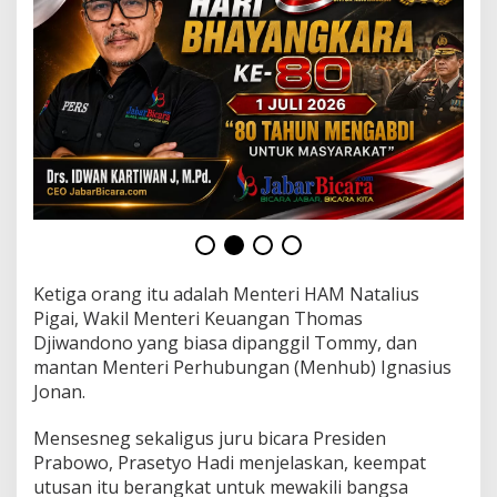
n
s
i
s
k
u
s
T
e
r
m
a
s
u
k
Ketiga orang itu adalah Menteri HAM Natalius
J
Pigai, Wakil Menteri Keuangan Thomas
o
Djiwandono yang biasa dipanggil Tommy, dan
k
o
mantan Menteri Perhubungan (Menhub) Ignasius
w
Jonan.
i
Mensesneg sekaligus juru bicara Presiden
Prabowo, Prasetyo Hadi menjelaskan, keempat
utusan itu berangkat untuk mewakili bangsa