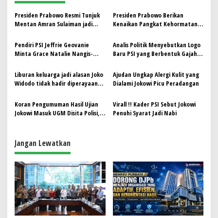
a
s
Presiden Prabowo Resmi Tunjuk
Presiden Prabowo Berikan
Mentan Amran Sulaiman jadi
Kenaikan Pangkat Kehormatan
i
Kepala Bapanas
Kepada 14 Purnawirawan TNI.
p
Berikut Daftarnya!
Pendiri PSI Jeffrie Geovanie
Analis Politik Menyebutkan Logo
Minta Grace Natalie Nangis-
Baru PSI yang Berbentuk Gajah
o
nangis Agar Jokowi Bergabung
Menandakan Kebesaran Raja
s
Liburan keluarga jadi alasan Joko
Ajudan Ungkap Alergi Kulit yang
Widodo tidak hadir diperayaan
Dialami Jokowi Picu Peradangan
Hari Raya Bhayangkara
Koran Pengumuman Hasil Ujian
Virall !! Kader PSI Sebut Jokowi
Jokowi Masuk UGM Disita Polisi,
Penuhi Syarat Jadi Nabi
Roy Suryo: Jahat Sekali
Jangan Lewatkan