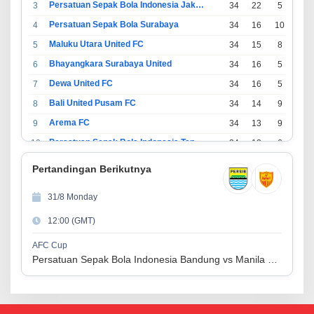
Persatuan Sepak Bola Indonesia Jakarta
3
34
22
5
7
Persatuan Sepak Bola Surabaya
4
34
16
10
8
Maluku Utara United FC
5
34
15
8
11
Bhayangkara Surabaya United
6
34
16
5
13
Dewa United FC
7
34
16
5
13
Bali United Pusam FC
8
34
14
9
11
Arema FC
9
34
13
9
12
Persatuan Sepak Bola Indonesia Tangerang
10
34
13
6
15
PSIM Yogyakarta
11
34
11
12
11
Pertandingan Berikutnya
Persatuan Sepakbola Indonesia Kediri
12
34
11
6
17
31/8 Monday
Perserikatan Sepak Bola Indonesia Jepara
13
34
9
9
16
12:00 (GMT)
Madura United FC
14
34
9
8
17
Persatuan Sepakbola Makassar
15
34
8
10
16
AFC Cup
Persatuan Sepak Bola Indonesia Bandung vs Manila Digger FC
Persis Solo
16
34
8
10
16
Semen Padang FC
17
34
5
5
24
Persatuan Sepak Bola Biak Sekitarnya
18
34
4
6
24