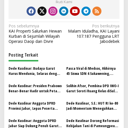
Ikuti Kami
N
Pos sebelumnya
Pos berikutnya
KAI Properti Salurkan Hewan
Malam Iduladha, KAI Layani
a
Kurban di Sejumlah Wilayah
107.187 Pengguna LRT
v
Operasi Daop dan Divre
Jabodebek
i
Posting Terkait
g
a
Dede Kusdinar: Budaya Garut
Pasca Viral di Medsos, Akhirnya
s
Harus Mendunia, Selaras dengan
45 Siswa SDN 4 Sukawening,
Visi Asta Cita Presiden Prabowo
Segera dapatkan Program MBG
i
Dede Kusdinar: Presiden Prabowo
Solihin Afsor, Pembina DPD IWO-I
p
Benar-Benar Hadir untuk Petani
Garut Soroti Ruang Kelas diSulap
Indonesia
jadi Dapur MBG
o
Dede Kusdinar Anggota DPRD
Dede Kusdinar, S.E.: HUT RI ke-80
s
Provinsi Jabar, Lepas Peserta
Jadi Momentum Meneguhkan
Jalan Sehat Perum Aulia
Kepemimpinan Prabowo
Wanaraja
Subianto untuk Indonesia Maju
Dede Kusdinar: Anggota DPRD
Dede Kusdinar Dorong Reformasi
Jabar Siap Dukung Penuh Garut
Kebijakan Tani di Pameungpeuk: