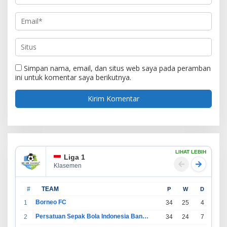
Simpan nama, email, dan situs web saya pada peramban
ini untuk komentar saya berikutnya.
LIHAT LEBIH
Liga 1
Klasemen
#
TEAM
P
W
D
L
Borneo FC
1
34
25
4
5
Persatuan Sepak Bola Indonesia Bandung
2
34
24
7
3