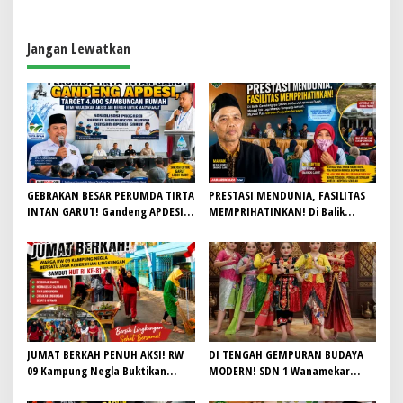
Sebagai Sentra Rami Nasional
Petani Harus Jadi Pilar Ekonomi
Desa
Jangan Lewatkan
GEBRAKAN BESAR PERUMDA TIRTA
PRESTASI MENDUNIA, FASILITAS
INTAN GARUT! Gandeng APDESI,
MEMPRIHATINKAN! Di Balik
Target 4.000 Sambungan Rumah
Gemilangnya SMAN 26 Garut,
Demi Wujudkan Akses Air Bersih
Lapangan Hoki Rusak, Masjid Tak
untuk Masyarakat
Lagi Mampu Tampung Jamaah,
Penjualan Seragam Ikut Jadi
Sorotan
JUMAT BERKAH PENUH AKSI! RW
DI TENGAH GEMPURAN BUDAYA
09 Kampung Negla Buktikan
MODERN! SDN 1 Wanamekar
Gotong Royong Bukan Sekadar
Lahirkan Generasi Penari Sunda,
Slogan, Warga Bersatu Sambut
Menjaga Warisan Leluhur dari