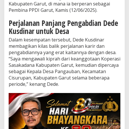
a
Kabupaten Garut, di mana ia berperan sebagai
t
Pembina PPDI Garut, Kamis (12/06/2025).
i
s
Perjalanan Panjang Pengabdian Dede
B
e
Kusdinar untuk Desa
r
p
Dalam kesempatan tersebut, Dede Kusdinar
u
membagikan kilas balik perjalanan karir dan
t
pengabdiannya yang erat kaitannya dengan desa.
a
“Saya mengawali kiprah dari keanggotaan Koperasi
r
d
Sasakadana Kabupaten Garut, kemudian dipercaya
i
sebagai Kepala Desa Pangauban, Kecamatan
D
Cisurupan, Kabupaten Garut selama beberapa
e
periode,” kenang Dede.
s
a
M
e
l
a
l
u
i