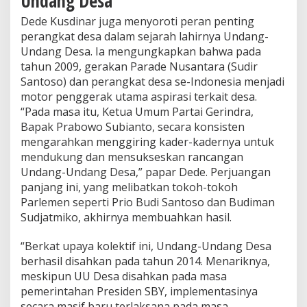
Undang Desa
i
h
Dede Kusdinar juga menyoroti peran penting
perangkat desa dalam sejarah lahirnya Undang-
Undang Desa. Ia mengungkapkan bahwa pada
tahun 2009, gerakan Parade Nusantara (Sudir
Santoso) dan perangkat desa se-Indonesia menjadi
motor penggerak utama aspirasi terkait desa.
“Pada masa itu, Ketua Umum Partai Gerindra,
Bapak Prabowo Subianto, secara konsisten
mengarahkan menggiring kader-kadernya untuk
mendukung dan mensukseskan rancangan
Undang-Undang Desa,” papar Dede. Perjuangan
panjang ini, yang melibatkan tokoh-tokoh
Parlemen seperti Prio Budi Santoso dan Budiman
Sudjatmiko, akhirnya membuahkan hasil.
“Berkat upaya kolektif ini, Undang-Undang Desa
berhasil disahkan pada tahun 2014. Menariknya,
meskipun UU Desa disahkan pada masa
pemerintahan Presiden SBY, implementasinya
secara masif baru terlaksana pada masa