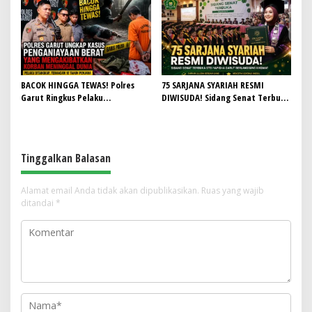
HUT RI ke-81
Ruang Kelas
BACOK HINGGA TEWAS! Polres
75 SARJANA SYARIAH RESMI
Garut Ringkus Pelaku
DIWISUDA! Sidang Senat Terbuka
Penganiayaan Brutal di
STEI Yapisha Garut Berlangsung
Banyuresmi, Terancam 10 Tahun
Khidmat, Siapkan Lulusan
Penjara
Berdaya Saing dan Berintegritas
Tinggalkan Balasan
Alamat email Anda tidak akan dipublikasikan.
Ruas yang wajib
ditandai
*