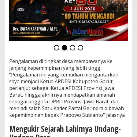
B
U
M
D
e
s
d
a
n
K
o
Pengalaman di tingkat desa membawanya ke
p
jenjang kepemimpinan yang lebih tinggi.
e
r
“Pengalaman ini yang kemudian mengantarkan
a
saya menjadi Ketua APDESI Kabupaten Garut,
s
berlanjut sebagai Ketua APDESI Provinsi Jawa
i
Barat, hingga akhirnya mendapatkan amanah
M
sebagai anggota DPRD Provinsi Jawa Barat, dan
e
r
menjadi salah Satu Kader Partai Gerindra dibawah
a
kepemimpinan bapak Prabowo Subianto” jelasnya.
h
P
Mengukir Sejarah Lahirnya Undang-
u
t