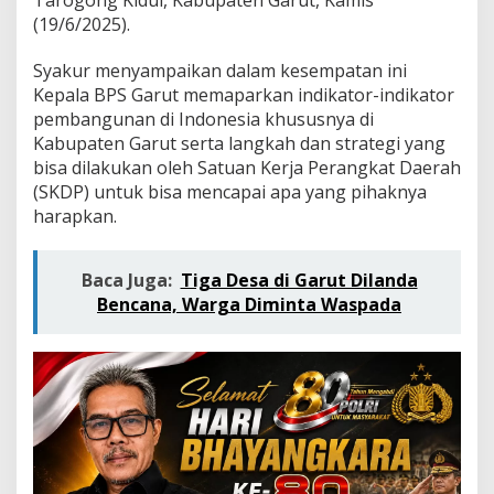
Tarogong Kidul, Kabupaten Garut, Kamis
e
(19/6/2025).
r
h
a
Syakur menyampaikan dalam kesempatan ini
r
Kepala BPS Garut memaparkan indikator-indikator
a
pembangunan di Indonesia khususnya di
p
Kabupaten Garut serta langkah dan strategi yang
V
i
bisa dilakukan oleh Satuan Kerja Perangkat Daerah
s
(SKDP) untuk bisa mencapai apa yang pihaknya
i
harapkan.
-
M
i
Baca Juga:
Tiga Desa di Garut Dilanda
s
Bencana, Warga Diminta Waspada
i
S
y
a
k
u
r
-
P
u