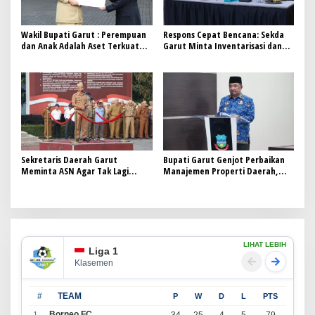
Wakil Bupati Garut : Perempuan
Respons Cepat Bencana: Sekda
dan Anak Adalah Aset Terkuat
Garut Minta Inventarisasi dan
Bangsa
Imbau Warga Aktif Bermitigasi
Sekretaris Daerah Garut
Bupati Garut Genjot Perbaikan
Meminta ASN Agar Tak Lagi
Manajemen Properti Daerah,
Bekerja Parsial, Nurdin Yana:
LMAN Dukung Optimalisasi Aset
Pakaian Kita Melekat Sebagai
Abdi Negara
LIHAT LEBIH
Liga 1
Klasemen
#
TEAM
P
W
D
L
PTS
Borneo FC
1
34
25
4
5
79