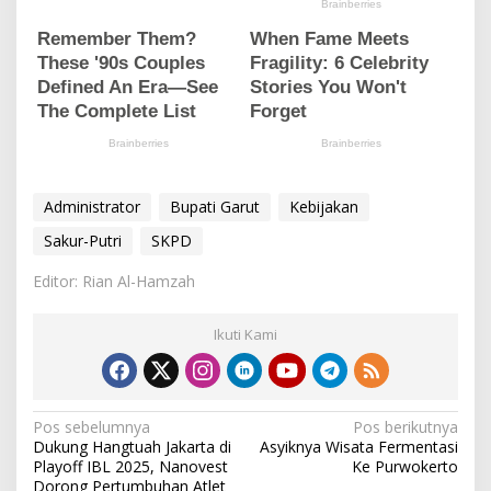
Administrator
Bupati Garut
Kebijakan
Sakur-Putri
SKPD
Editor: Rian Al-Hamzah
Ikuti Kami
N
Pos sebelumnya
Pos berikutnya
Dukung Hangtuah Jakarta di
Asyiknya Wisata Fermentasi
a
Playoff IBL 2025, Nanovest
Ke Purwokerto
Dorong Pertumbuhan Atlet