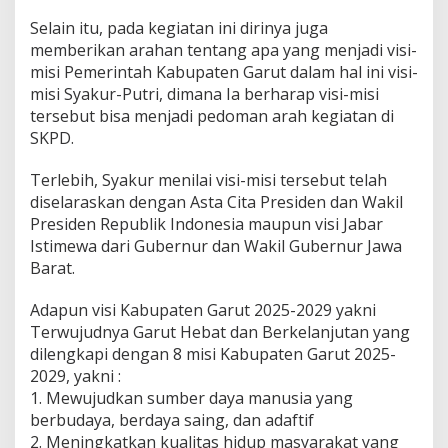
n
Selain itu, pada kegiatan ini dirinya juga
S
K
memberikan arahan tentang apa yang menjadi visi-
P
misi Pemerintah Kabupaten Garut dalam hal ini visi-
D
misi Syakur-Putri, dimana Ia berharap visi-misi
tersebut bisa menjadi pedoman arah kegiatan di
SKPD.
Terlebih, Syakur menilai visi-misi tersebut telah
diselaraskan dengan Asta Cita Presiden dan Wakil
Presiden Republik Indonesia maupun visi Jabar
Istimewa dari Gubernur dan Wakil Gubernur Jawa
Barat.
Adapun visi Kabupaten Garut 2025-2029 yakni
Terwujudnya Garut Hebat dan Berkelanjutan yang
dilengkapi dengan 8 misi Kabupaten Garut 2025-
2029, yakni :
1. Mewujudkan sumber daya manusia yang
berbudaya, berdaya saing, dan adaftif
2. Meningkatkan kualitas hidup masyarakat yang