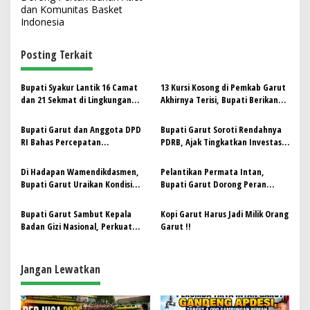
v
dan Komunitas Basket
i
Indonesia
g
Posting Terkait
a
s
‎Bupati Syakur Lantik 16 Camat
13 Kursi Kosong di Pemkab Garut
i
dan 21 Sekmat di Lingkungan
Akhirnya Terisi, Bupati Berikan
p
Pemkab Garut
Pesan: “Jabatan Bisa Jadi Berkah
atau Musibah”
‎Bupati Garut dan Anggota DPD
Bupati Garut Soroti Rendahnya
o
RI Bahas Percepatan
PDRB, Ajak Tingkatkan Investasi
s
Pembangunan dan Solusi
dan Keterampilan untuk Atasi
Problematika Daerah
Kemiskinan
Di Hadapan Wamendikdasmen,
Pelantikan Permata Intan,
Bupati Garut Uraikan Kondisi
Bupati Garut Dorong Peran
Pendidikan di Garut dan Optimis
Pemuda dalam Pembangunan
Lakukan Perbaikan
Daerah
Bupati Garut Sambut Kepala
Kopi Garut Harus Jadi Milik Orang
Badan Gizi Nasional, Perkuat
Garut !!
Sinergi Atasi Stunting dan
Tingkatkan Ekonomi Lokal
Jangan Lewatkan