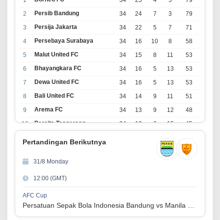
Persib Bandung
2
34
24
7
3
79
Persija Jakarta
3
34
22
5
7
71
Persebaya Surabaya
4
34
16
10
8
58
Malut United FC
5
34
15
8
11
53
Bhayangkara FC
6
34
16
5
13
53
Dewa United FC
7
34
16
5
13
53
Bali United FC
8
34
14
9
11
51
Arema FC
9
34
13
9
12
48
Persita Tangerang
10
34
13
6
15
45
PSIM Yogyakarta
11
34
11
12
11
45
Pertandingan Berikutnya
Persik Kediri
12
34
11
6
17
39
31/8 Monday
Persijap Jepara
13
34
9
9
16
36
12:00 (GMT)
Madura United FC
14
34
9
8
17
35
PSM Makassar
15
34
8
10
16
34
AFC Cup
Persatuan Sepak Bola Indonesia Bandung vs Manila Digger FC
Persis Solo
16
34
8
10
16
34
Semen Padang FC
17
34
5
5
24
20