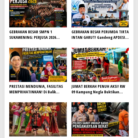
GEBRAKAN BESAR SMPN 1
GEBRAKAN BESAR PERUMDA TIRTA
SUKAWENING: PERJUSA 2026
INTAN GARUT! Gandeng APDESI,
TEMPA KARAKTER, DISIPLIN, DAN
Target 4.000 Sambungan Rumah
JIWA KEPANDUAN SISWA
Demi Wujudkan Akses Air Bersih
untuk Masyarakat
PRESTASI MENDUNIA, FASILITAS
JUMAT BERKAH PENUH AKSI! RW
MEMPRIHATINKAN! Di Balik
09 Kampung Negla Buktikan
Gemilangnya SMAN 26 Garut,
Gotong Royong Bukan Sekadar
Lapangan Hoki Rusak, Masjid Tak
Slogan, Warga Bersatu Sambut
Lagi Mampu Tampung Jamaah,
HUT RI ke-81
Penjualan Seragam Ikut Jadi
Sorotan