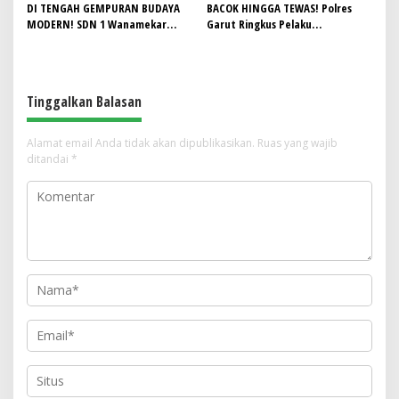
DI TENGAH GEMPURAN BUDAYA
BACOK HINGGA TEWAS! Polres
MODERN! SDN 1 Wanamekar
Garut Ringkus Pelaku
Lahirkan Generasi Penari Sunda,
Penganiayaan Brutal di
Menjaga Warisan Leluhur dari
Banyuresmi, Terancam 10 Tahun
Ruang Kelas
Penjara
Tinggalkan Balasan
Alamat email Anda tidak akan dipublikasikan.
Ruas yang wajib
ditandai
*