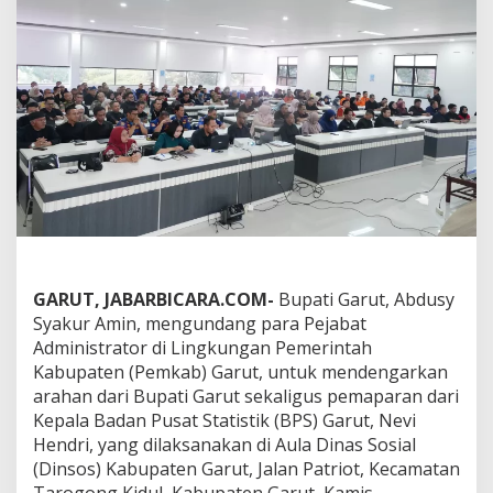
d
m
i
n
i
s
t
r
a
t
o
r
,
B
u
GARUT, JABARBICARA.COM-
Bupati Garut, Abdusy
p
a
Syakur Amin, mengundang para Pejabat
t
Administrator di Lingkungan Pemerintah
i
Kabupaten (Pemkab) Garut, untuk mendengarkan
G
arahan dari Bupati Garut sekaligus pemaparan dari
a
Kepala Badan Pusat Statistik (BPS) Garut, Nevi
r
u
Hendri, yang dilaksanakan di Aula Dinas Sosial
t
(Dinsos) Kabupaten Garut, Jalan Patriot, Kecamatan
B