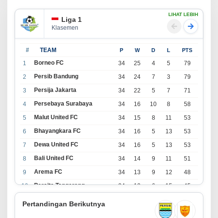
LIHAT LEBIH
Liga 1
Klasemen
#
TEAM
P
W
D
L
PTS
Borneo FC
1
34
25
4
5
79
Persib Bandung
2
34
24
7
3
79
Persija Jakarta
3
34
22
5
7
71
Persebaya Surabaya
4
34
16
10
8
58
Malut United FC
5
34
15
8
11
53
Bhayangkara FC
6
34
16
5
13
53
Dewa United FC
7
34
16
5
13
53
Bali United FC
8
34
14
9
11
51
Arema FC
9
34
13
9
12
48
Persita Tangerang
10
34
13
6
15
45
PSIM Yogyakarta
11
34
11
12
11
45
Pertandingan Berikutnya
Persik Kediri
12
34
11
6
17
39