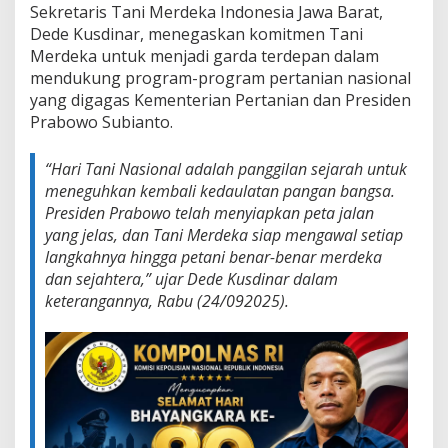
m
Sekretaris Tani Merdeka Indonesia Jawa Barat,
S
Dede Kusdinar, menegaskan komitmen Tani
w
Merdeka untuk menjadi garda terdepan dalam
a
mendukung program-program pertanian nasional
s
e
yang digagas Kementerian Pertanian dan Presiden
m
Prabowo Subianto.
b
a
d
“Hari Tani Nasional adalah panggilan sejarah untuk
a
meneguhkan kembali kedaulatan pangan bangsa.
P
Presiden Prabowo telah menyiapkan peta jalan
a
yang jelas, dan Tani Merdeka siap mengawal setiap
n
langkahnya hingga petani benar-benar merdeka
g
a
dan sejahtera,” ujar Dede Kusdinar dalam
n
keterangannya, Rabu (24/092025).
P
r
e
s
i
d
e
n