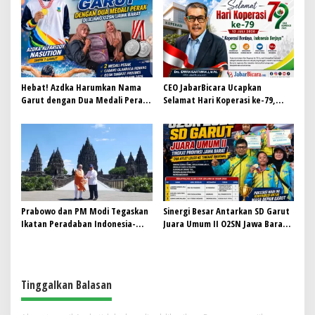
Darurat Obat Keras Ilegal
Pendidikan, Disdik dan DPRD Siap
Turun ke Lapangan
Hebat! Azdka Harumkan Nama
CEO JabarBicara Ucapkan
Garut dengan Dua Medali Perak
Selamat Hari Koperasi ke-79,
di Ajang O2SN Jawa Barat
Tegaskan Koperasi Pilar
Kebangkitan Ekonomi Nasional
Prabowo dan PM Modi Tegaskan
Sinergi Besar Antarkan SD Garut
Ikatan Peradaban Indonesia-
Juara Umum II O2SN Jawa Barat
India di Candi Prambanan
2026, Empat Atlet Sabet Gelar
Juara dan Dua Lolos ke Nasional
Tinggalkan Balasan