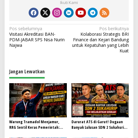
Ikuti Kami
N
Pos sebelumnya
Pos berikutnya
Visitasi Akreditasi BAN-
Kolaborasi Strategis BRI
a
PDM-JABAR SPS Nisa Nurin
Finance dan Kejari Bandung
v
Najwa
untuk Kepatuhan yang Lebih
Kuat
i
g
a
Jangan Lewatkan
s
i
p
o
s
Warung Tramadol Menjamur,
Darurat ATS di Garut! Dugaan
RRG Sentil Keras Pemerintah:
Banyak Lulusan SDN 2 Sukahurip
Jangan Biarkan Garut Menuju
Tak Melanjutkan Sekolah, Dewan