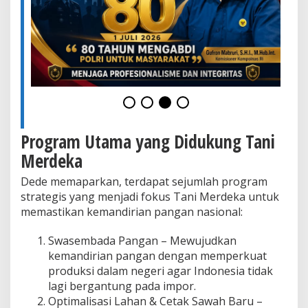
P
r
a
b
o
w
o
d
i
H
a
Program Utama yang Didukung Tani
r
i
Merdeka
T
a
Dede memaparkan, terdapat sejumlah program
n
strategis yang menjadi fokus Tani Merdeka untuk
i
memastikan kemandirian pangan nasional:
N
a
Swasembada Pangan – Mewujudkan
s
i
kemandirian pangan dengan memperkuat
o
produksi dalam negeri agar Indonesia tidak
n
lagi bergantung pada impor.
a
Optimalisasi Lahan & Cetak Sawah Baru –
l