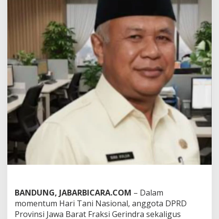
a
n
i
M
e
r
d
e
k
a
S
i
a
p
K
a
w
a
l
P
r
o
BANDUNG, JABARBICARA.COM
– Dalam
g
momentum Hari Tani Nasional, anggota DPRD
r
a
Provinsi Jawa Barat Fraksi Gerindra sekaligus