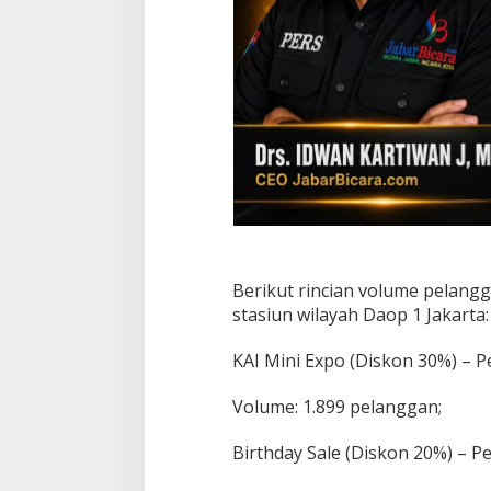
s
i
a
l
H
U
T
k
e
-
8
0
K
A
I
Berikut rincian volume pelang
stasiun wilayah Daop 1 Jakarta:
KAI Mini Expo (Diskon 30%) – 
Volume: 1.899 pelanggan;
Birthday Sale (Diskon 20%) – P