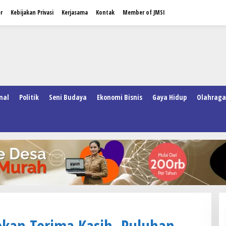
r
Kebijakan Privasi
Kerjasama
Kontak
Member of JMSI
nal
Politik
Seni Budaya
Ekonomi Bisnis
Gaya Hidup
Olahraga
pkan Terima Kasih, Puluhan