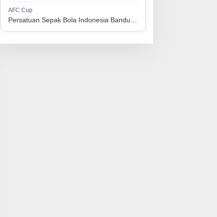
1
Persijap Jepara
34
9
9
16
36
AFC Cup
3
Persatuan Sepak Bola Indonesia Bandung vs Manila Digger FC
1
Madura United FC
34
9
8
17
35
4
1
PSM Makassar
34
8
10
16
34
5
1
Persis Solo
34
8
10
16
34
6
1
Semen Padang FC
34
5
5
24
20
7
1
PSBS Biak
34
4
6
24
18
8