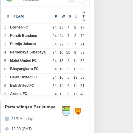
P
#
TEAM
P
W
D
L
T
S
Borneo FC
1
34
25
4
5
79
Persib Bandung
2
34
24
7
3
79
Persija Jakarta
3
34
22
5
7
71
Persebaya Surabaya
4
34
16
10
8
58
Malut United FC
5
34
15
8
11
53
Bhayangkara FC
6
34
16
5
13
53
Dewa United FC
7
34
16
5
13
53
Bali United FC
8
34
14
9
11
51
Arema FC
9
34
13
9
12
48
1
Persita Tangerang
34
13
6
15
45
0
Pertandingan Berikutnya
1
PSIM Yogyakarta
34
11
12
11
45
1
31/8 Monday
1
Persik Kediri
34
11
6
17
39
12:00 (GMT)
2