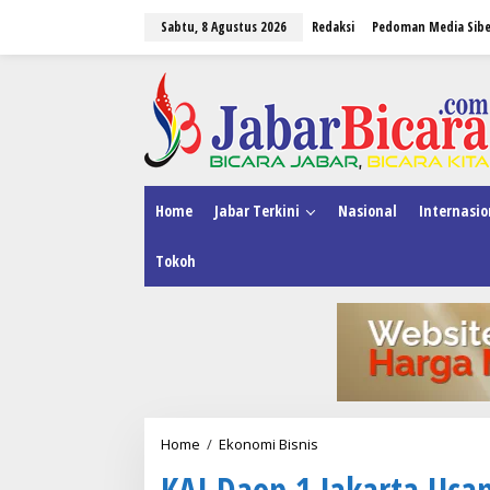
L
Sabtu, 8 Agustus 2026
Redaksi
Pedoman Media Sibe
e
w
a
tutup
t
i
k
e
k
o
n
Home
Jabar Terkini
Nasional
Internasio
t
e
Tokoh
n
Home
/
Ekonomi Bisnis
K
A
KAI Daop 1 Jakarta Uca
I