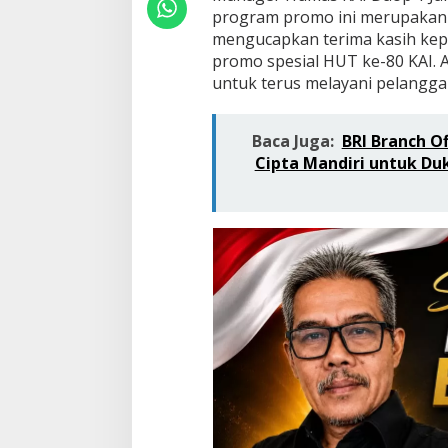
program promo ini merupakan b
n
M
mengucapkan terima kasih kep
a
promo spesial HUT ke-80 KAI. A
n
untuk terus melayani pelanggan 
f
a
a
Baca Juga:
BRI Branch Of
t
k
Cipta Mandiri untuk D
a
n
P
r
o
m
o
T
i
k
e
t
S
p
e