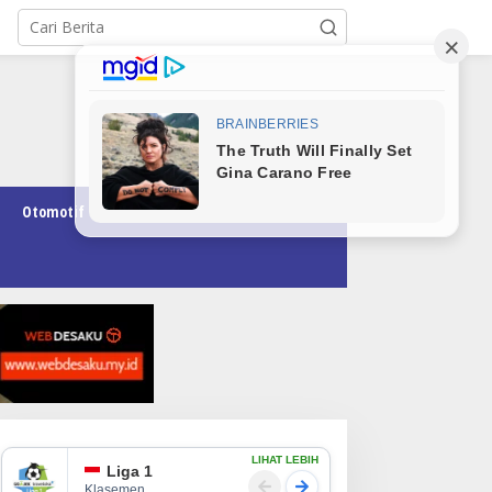
Otomotif
Pendidikan
Teknologi
Opini
LIHAT LEBIH
Liga 1
Klasemen