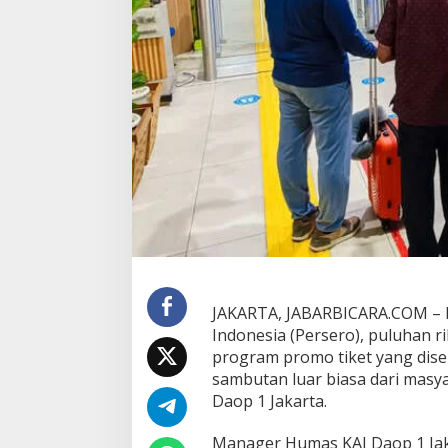
K
a
s
i
h
,
P
u
l
u
h
a
n
R
i
b
u
JAKARTA, JABARBICARA.COM – 
P
Indonesia (Persero), puluhan 
e
program promo tiket yang dise
l
a
sambutan luar biasa dari masya
n
Daop 1 Jakarta.
g
g
Manager Humas KAI Daop 1 Jak
a