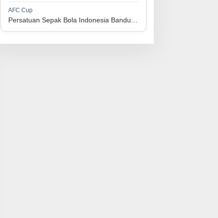
1
Perserikatan Sepak Bola Indonesia Jepara
34
9
9
16
36
AFC Cup
3
Persatuan Sepak Bola Indonesia Bandung vs Manila Digger FC
1
Madura United FC
34
9
8
17
35
4
1
Persatuan Sepakbola Makassar
34
8
10
16
34
5
1
Persis Solo
34
8
10
16
34
6
1
Semen Padang FC
34
5
5
24
20
7
1
Persatuan Sepak Bola Biak Sekitarnya
34
4
6
24
18
8