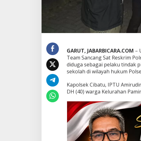
r
h
a
s
i
l
A
m
a
GARUT, JABARBICARA.COM
– 
n
Team Sancang Sat Reskrim Pol
k
diduga sebagai pelaku tindak
a
sekolah di wilayah hukum Polse
n
P
e
Kapolsek Cibatu, IPTU Amirudin 
l
DH (40) warga Kelurahan Pamin
a
k
u
P
e
m
b
o
b