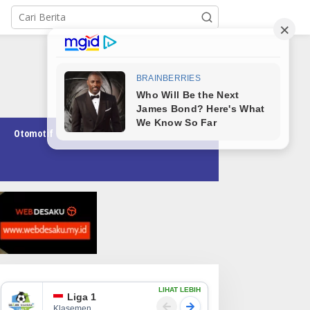
Otomotif
Pendidikan
Teknologi
Opini
LIHAT LEBIH
Liga 1
Klasemen