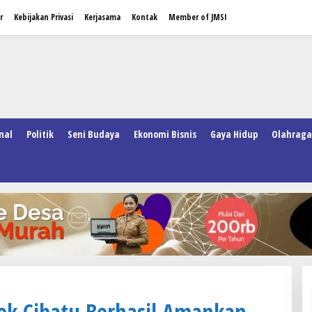
r
Kebijakan Privasi
Kerjasama
Kontak
Member of JMSI
nal
Politik
Seni Budaya
Ekonomi Bisnis
Gaya Hidup
Olahraga
ek Cibatu Berhasil Amankan