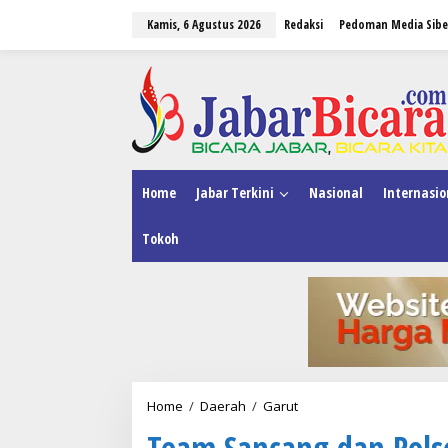
L
Kamis, 6 Agustus 2026
Redaksi
Pedoman Media Sibe
e
w
a
tutup
t
i
k
e
k
o
n
Home
Jabar Terkini
Nasional
Internasio
t
e
Tokoh
n
Home
/
Daerah
/
Garut
T
e
Team Sancang dan Pols
a