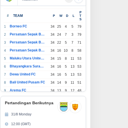
P
#
TEAM
P
W
D
L
T
S
Borneo FC
1
34
25
4
5
79
Persatuan Sepak Bola Indonesia Bandung
2
34
24
7
3
79
Persatuan Sepak Bola Indonesia Jakarta
3
34
22
5
7
71
Persatuan Sepak Bola Surabaya
4
34
16
10
8
58
Maluku Utara United FC
5
34
15
8
11
53
Bhayangkara Surabaya United
6
34
16
5
13
53
Dewa United FC
7
34
16
5
13
53
Bali United Pusam FC
8
34
14
9
11
51
Arema FC
9
34
13
9
12
48
1
Persatuan Sepak Bola Indonesia Tangerang
34
13
6
15
45
0
Pertandingan Berikutnya
1
PSIM Yogyakarta
34
11
12
11
45
1
31/8 Monday
1
Persatuan Sepakbola Indonesia Kediri
34
11
6
17
39
12:00 (GMT)
2