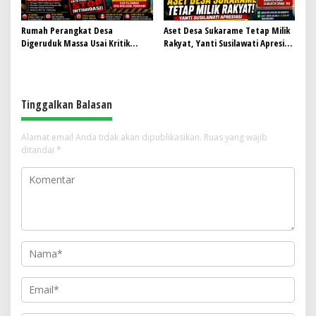
Rumah Perangkat Desa
Aset Desa Sukarame Tetap Milik
Digeruduk Massa Usai Kritik
Rakyat, Yanti Susilawati Apresiasi
MBG, Abdul Rokib Mengaku
Keteguhan Pemdes dan Kuasa
Dipaksa Dibawa ke Polsek
Hukum
Tinggalkan Balasan
Alamat email Anda tidak akan dipublikasikan.
Ruas yang wajib
ditandai
*