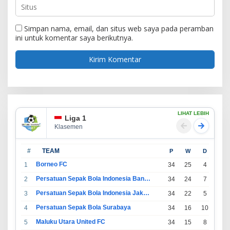
Simpan nama, email, dan situs web saya pada peramban
ini untuk komentar saya berikutnya.
LIHAT LEBIH
Liga 1
Klasemen
#
TEAM
P
W
D
L
Borneo FC
1
34
25
4
5
Persatuan Sepak Bola Indonesia Bandung
2
34
24
7
3
Persatuan Sepak Bola Indonesia Jakarta
3
34
22
5
7
Persatuan Sepak Bola Surabaya
4
34
16
10
8
Maluku Utara United FC
5
34
15
8
11