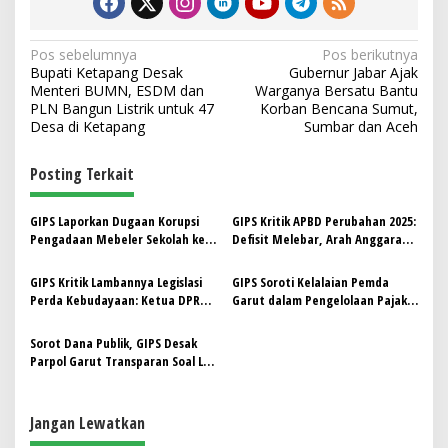
N
Pos sebelumnya
Pos berikutnya
Bupati Ketapang Desak
Gubernur Jabar Ajak
a
Menteri BUMN, ESDM dan
Warganya Bersatu Bantu
v
PLN Bangun Listrik untuk 47
Korban Bencana Sumut,
Desa di Ketapang
Sumbar dan Aceh
i
g
Posting Terkait
a
s
GIPS Laporkan Dugaan Korupsi
GIPS Kritik APBD Perubahan 2025:
Pengadaan Mebeler Sekolah ke
Defisit Melebar, Arah Anggaran
i
Kejati Jabar, Ade Sudrajat: “Ini
Tak Jelas
p
Demi Anak-Anak Kita”
GIPS Kritik Lambannya Legislasi
GIPS Soroti Kelalaian Pemda
Perda Kebudayaan: Ketua DPRD
Garut dalam Pengelolaan Pajak
o
Garut Dinilai Belum Prioritaskan
Daerah, Harap Pejabat Baru
s
Agenda Strategis
Bawa Perubahan Nyata
Sorot Dana Publik, GIPS Desak
Parpol Garut Transparan Soal LPJ
Banparpol
Jangan Lewatkan