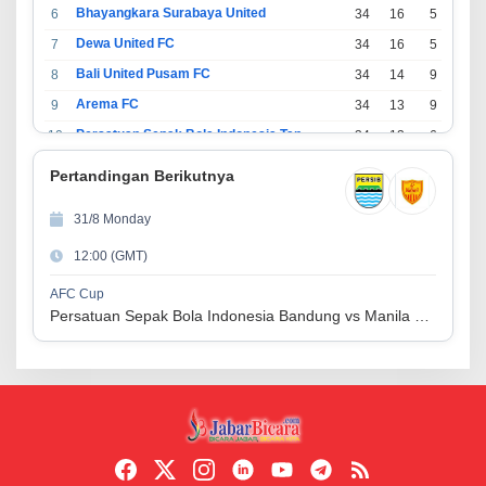
Bhayangkara Surabaya United
6
34
16
5
13
Dewa United FC
7
34
16
5
13
Bali United Pusam FC
8
34
14
9
11
Arema FC
9
34
13
9
12
Persatuan Sepak Bola Indonesia Tangerang
10
34
13
6
15
PSIM Yogyakarta
11
34
11
12
11
Pertandingan Berikutnya
Persatuan Sepakbola Indonesia Kediri
12
34
11
6
17
31/8 Monday
Perserikatan Sepak Bola Indonesia Jepara
13
34
9
9
16
12:00 (GMT)
Madura United FC
14
34
9
8
17
Persatuan Sepakbola Makassar
15
34
8
10
16
AFC Cup
Persatuan Sepak Bola Indonesia Bandung vs Manila Digger FC
Persis Solo
16
34
8
10
16
Semen Padang FC
17
34
5
5
24
Persatuan Sepak Bola Biak Sekitarnya
18
34
4
6
24