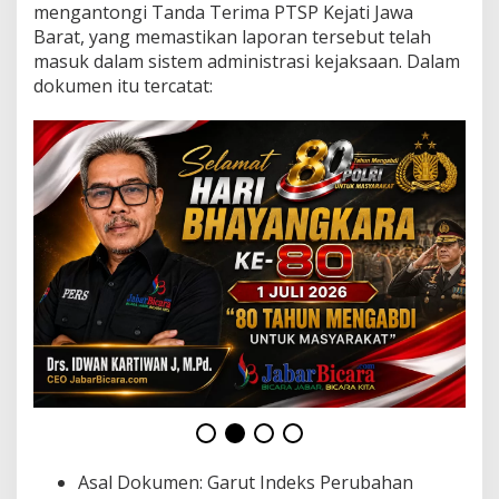
K
mengantongi Tanda Terima PTSP Kejati Jawa
o
Barat, yang memastikan laporan tersebut telah
r
masuk dalam sistem administrasi kejaksaan. Dalam
u
dokumen itu tercatat:
p
s
i
M
e
b
e
l
e
r
S
e
k
o
l
a
h
G
a
r
Asal Dokumen: Garut Indeks Perubahan
u