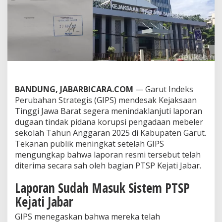
i
J
a
b
a
r
T
i
n
d
BANDUNG, JABARBICARA.COM
— Garut Indeks
a
Perubahan Strategis (GIPS) mendesak Kejaksaan
k
l
Tinggi Jawa Barat segera menindaklanjuti laporan
a
dugaan tindak pidana korupsi pengadaan mebeler
n
sekolah Tahun Anggaran 2025 di Kabupaten Garut.
j
Tekanan publik meningkat setelah GIPS
u
t
mengungkap bahwa laporan resmi tersebut telah
i
diterima secara sah oleh bagian PTSP Kejati Jabar.
D
u
Laporan Sudah Masuk Sistem PTSP
g
Kejati Jabar
a
a
n
GIPS menegaskan bahwa mereka telah