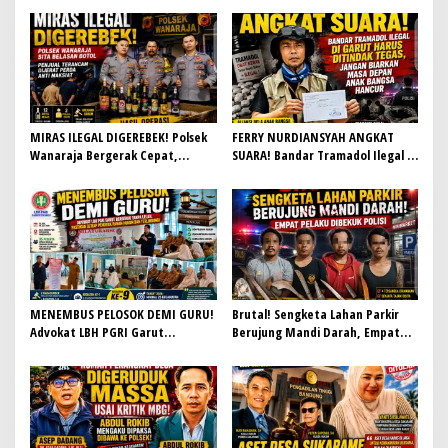
MIRAS ILEGAL DIGEREBEK! Polsek
FERRY NURDIANSYAH ANGKAT
Wanaraja Bergerak Cepat,
SUARA! Bandar Tramadol Ilegal di
Penjual Terancam Dijerat Perda
Garut Harus Ditindak Tegas,
Anti Maksiat
Jangan Biarkan Masa Depan Anak
Bangsa Hancur
MENEMBUS PELOSOK DEMI GURU!
Brutal! Sengketa Lahan Parkir
Advokat LBH PGRI Garut
Berujung Mandi Darah, Empat
Bergerak Tanpa Lelah, Pastikan
Pelaku Dibekuk Polisi
Setiap Pendidik Paham Hukum
dan Terlindungi