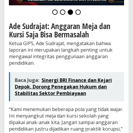
e
S
u
d
Ade Sudrajat: Anggaran Meja dan
r
a
Kursi Saja Bisa Bermasalah
j
a
Ketua GIPS, Ade Sudrajat, mengatakan bahwa
t
laporan ini merupakan langkah penting untuk
:
“
mengawal integritas penggunaan anggaran
I
pendidikan.
n
i
D
Baca Juga:
Sinergi BRI Finance dan Kejari
e
Depok, Dorong Penegakan Hukum dan
m
Stabilitas Sektor Pembiayaan
i
A
n
“Kami menemukan beberapa pola yang tidak wajar.
a
k
Ini menyangkut meja dan kursi sekolah yang
-
dipakai anak-anak kita. Jangan sampai anggaran
A
pendidikan justru dijadikan ruang praktik korupsi,”
n