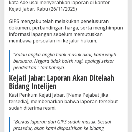
kata Ade usai menyerahkan laporan di kantor
a
k
Kejati Jabar, Rabu (26/11/2025)
K
i
GIPS mengaku telah melakukan penelusuran
t
dokumen, perbandingan harga, serta menghimpun
a
informasi lapangan sebelum memutuskan
”
membawa persoalan ini ke jalur hukum.
“Kalau angka-angka tidak masuk akal, kami wajib
bersuara. Negara tidak boleh rugi, apalagi sektor
pendidikan.” tambahnya.
Kejati Jabar: Laporan Akan Ditelaah
Bidang Intelijen
Kasi Penkum Kejati Jabar, [Nama Pejabat jika
tersedia], membenarkan bahwa laporan tersebut
sudah diterima resmi.
“Berkas laporan dari GIPS sudah masuk. Sesuai
prosedur, akan kami disposisikan ke bidang