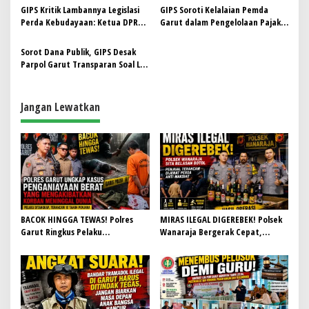
GIPS Kritik Lambannya Legislasi
GIPS Soroti Kelalaian Pemda
Perda Kebudayaan: Ketua DPRD
Garut dalam Pengelolaan Pajak
Garut Dinilai Belum Prioritaskan
Daerah, Harap Pejabat Baru
Agenda Strategis
Bawa Perubahan Nyata
Sorot Dana Publik, GIPS Desak
Parpol Garut Transparan Soal LPJ
Banparpol
Jangan Lewatkan
BACOK HINGGA TEWAS! Polres
MIRAS ILEGAL DIGEREBEK! Polsek
Garut Ringkus Pelaku
Wanaraja Bergerak Cepat,
Penganiayaan Brutal di
Penjual Terancam Dijerat Perda
Banyuresmi, Terancam 10 Tahun
Anti Maksiat
Penjara