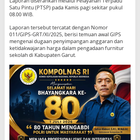
Laporan diserahkan melalui Pelayanan Terpadu
e
Satu Pintu (PTSP) pada Kamis pagi sekitar pukul
r
S
08.00 WIB.
e
k
Laporan tersebut tercatat dengan Nomor
o
011/GIPS-GRT/XI/2025, berisi temuan awal GIPS
l
mengenai dugaan penyimpangan anggaran dan
a
h
ketidakwajaran harga dalam pengadaan furnitur
k
sekolah di Kabupaten Garut.
e
K
e
j
a
t
i
J
a
b
a
r
,
A
d