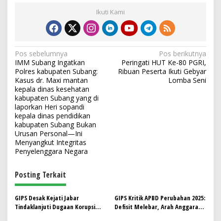
Ikuti Kami
N
Pos sebelumnya
Pos berikutnya
IMM Subang Ingatkan
Peringati HUT Ke-80 PGRI,
a
Polres kabupaten Subang:
Ribuan Peserta Ikuti Gebyar
v
Kasus dr. Maxi mantan
Lomba Seni
kepala dinas kesehatan
i
kabupaten Subang yang di
laporkan Heri sopandi
g
kepala dinas pendidikan
a
kabupaten Subang Bukan
Urusan Personal—Ini
s
Menyangkut Integritas
i
Penyelenggara Negara
p
Posting Terkait
o
s
GIPS Desak Kejati Jabar
GIPS Kritik APBD Perubahan 2025:
Tindaklanjuti Dugaan Korupsi
Defisit Melebar, Arah Anggaran
Mebeler Sekolah Garut
Tak Jelas