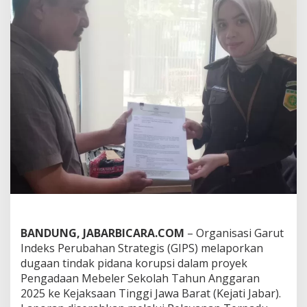
g
a
a
n
K
o
r
u
p
s
i
P
e
n
g
a
d
a
a
BANDUNG, JABARBICARA.COM
– Organisasi Garut
n
Indeks Perubahan Strategis (GIPS) melaporkan
M
e
dugaan tindak pidana korupsi dalam proyek
b
Pengadaan Mebeler Sekolah Tahun Anggaran
e
2025 ke Kejaksaan Tinggi Jawa Barat (Kejati Jabar).
l