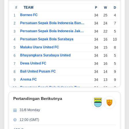
#
TEAM
P
W
D
L
Borneo FC
1
34
25
4
5
Persatuan Sepak Bola Indonesia Bandung
2
34
24
7
3
Persatuan Sepak Bola Indonesia Jakarta
3
34
22
5
7
Persatuan Sepak Bola Surabaya
4
34
16
10
8
Maluku Utara United FC
5
34
15
8
11
Bhayangkara Surabaya United
6
34
16
5
13
Dewa United FC
7
34
16
5
13
Bali United Pusam FC
8
34
14
9
11
Arema FC
9
34
13
9
12
Persatuan Sepak Bola Indonesia Tangerang
10
34
13
6
15
PSIM Yogyakarta
11
34
11
12
11
Pertandingan Berikutnya
Persatuan Sepakbola Indonesia Kediri
12
34
11
6
17
31/8 Monday
Perserikatan Sepak Bola Indonesia Jepara
13
34
9
9
16
12:00 (GMT)
Madura United FC
14
34
9
8
17
Persatuan Sepakbola Makassar
15
34
8
10
16