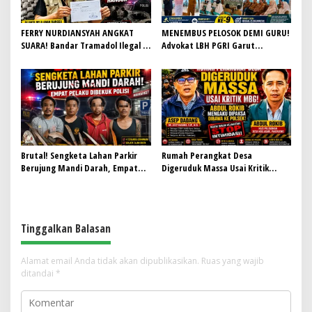
FERRY NURDIANSYAH ANGKAT
MENEMBUS PELOSOK DEMI GURU!
SUARA! Bandar Tramadol Ilegal di
Advokat LBH PGRI Garut
Garut Harus Ditindak Tegas,
Bergerak Tanpa Lelah, Pastikan
Jangan Biarkan Masa Depan Anak
Setiap Pendidik Paham Hukum
Bangsa Hancur
dan Terlindungi
Brutal! Sengketa Lahan Parkir
Rumah Perangkat Desa
Berujung Mandi Darah, Empat
Digeruduk Massa Usai Kritik
Pelaku Dibekuk Polisi
MBG, Abdul Rokib Mengaku
Dipaksa Dibawa ke Polsek
Tinggalkan Balasan
Alamat email Anda tidak akan dipublikasikan.
Ruas yang wajib
ditandai
*