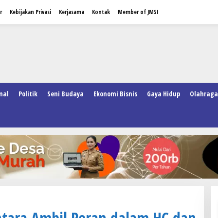
r
Kebijakan Privasi
Kerjasama
Kontak
Member of JMSI
nal
Politik
Seni Budaya
Ekonomi Bisnis
Gaya Hidup
Olahraga
ntara Ambil Peran dalam HC dan