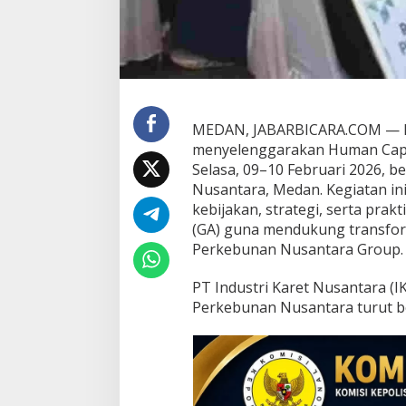
n
t
a
r
a
MEDAN, JABARBICARA.COM — Ho
menyelenggarakan Human Capit
Selasa, 09–10 Februari 2026, 
Nusantara, Medan. Kegiatan in
kebijakan, strategi, serta prak
(GA) guna mendukung transform
Perkebunan Nusantara Group.
PT Industri Karet Nusantara (I
Perkebunan Nusantara turut ber