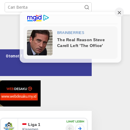
Otomotif
Pendidikan
Teknologi
Opini
LIHAT LEBIH
Liga 1
Klasemen