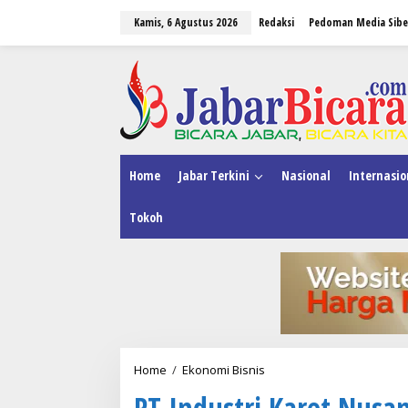
L
Kamis, 6 Agustus 2026
Redaksi
Pedoman Media Sibe
e
w
a
tutup
t
i
k
e
k
o
n
Home
Jabar Terkini
Nasional
Internasio
t
e
Tokoh
n
Home
/
Ekonomi Bisnis
P
T
PT Industri Karet Nusa
I