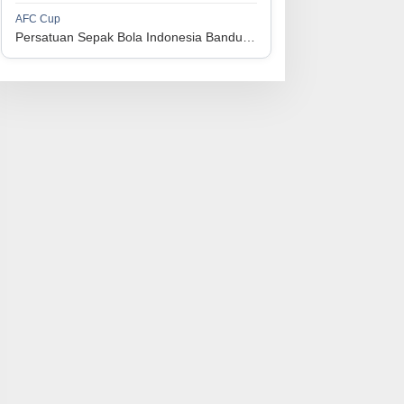
1
Perserikatan Sepak Bola Indonesia Jepara
34
9
9
16
36
AFC Cup
3
Persatuan Sepak Bola Indonesia Bandung vs Manila Digger FC
1
Madura United FC
34
9
8
17
35
4
1
Persatuan Sepakbola Makassar
34
8
10
16
34
5
1
Persis Solo
34
8
10
16
34
6
1
Semen Padang FC
34
5
5
24
20
7
1
Persatuan Sepak Bola Biak Sekitarnya
34
4
6
24
18
8