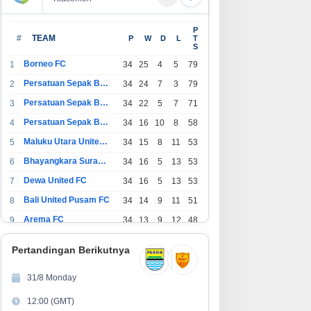
P
#
TEAM
P
W
D
L
T
S
Borneo FC
1
34
25
4
5
79
Persatuan Sepak Bola Indonesia Bandung
2
34
24
7
3
79
Persatuan Sepak Bola Indonesia Jakarta
3
34
22
5
7
71
Persatuan Sepak Bola Surabaya
4
34
16
10
8
58
Maluku Utara United FC
5
34
15
8
11
53
Bhayangkara Surabaya United
6
34
16
5
13
53
Dewa United FC
7
34
16
5
13
53
Bali United Pusam FC
8
34
14
9
11
51
Arema FC
9
34
13
9
12
48
1
Persatuan Sepak Bola Indonesia Tangerang
34
13
6
15
45
0
Pertandingan Berikutnya
1
PSIM Yogyakarta
34
11
12
11
45
1
31/8 Monday
1
Persatuan Sepakbola Indonesia Kediri
34
11
6
17
39
12:00 (GMT)
2