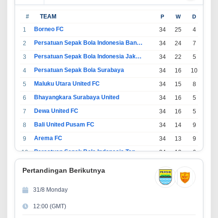
#
TEAM
P
W
D
L
Borneo FC
1
34
25
4
5
Persatuan Sepak Bola Indonesia Bandung
2
34
24
7
3
Persatuan Sepak Bola Indonesia Jakarta
3
34
22
5
7
Persatuan Sepak Bola Surabaya
4
34
16
10
8
Maluku Utara United FC
5
34
15
8
11
Bhayangkara Surabaya United
6
34
16
5
13
Dewa United FC
7
34
16
5
13
Bali United Pusam FC
8
34
14
9
11
Arema FC
9
34
13
9
12
Persatuan Sepak Bola Indonesia Tangerang
10
34
13
6
15
PSIM Yogyakarta
11
34
11
12
11
Pertandingan Berikutnya
Persatuan Sepakbola Indonesia Kediri
12
34
11
6
17
31/8 Monday
Perserikatan Sepak Bola Indonesia Jepara
13
34
9
9
16
12:00 (GMT)
Madura United FC
14
34
9
8
17