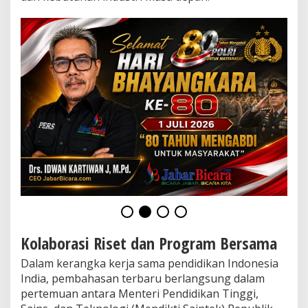
k
a
n
T
i
n
g
g
i
d
i
B
i
d
a
n
g
B
i
Kolaborasi Riset dan Program Bersama
s
n
Dalam kerangka kerja sama pendidikan Indonesia
i
s
India, pembahasan terbaru berlangsung dalam
d
pertemuan antara Menteri Pendidikan Tinggi,
a