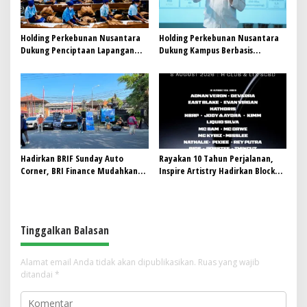
Holding Perkebunan Nusantara
Holding Perkebunan Nusantara
Dukung Penciptaan Lapangan
Dukung Kampus Berbasis
Kerja, PTPN I Serap 15–20 Ribu
Perkebunan, Arya Sandhiyudha
Pekerja di Pabrik Tembakau
Jadi Mahasiswa Angkatan
Pertama Magister ITSI
Hadirkan BRIF Sunday Auto
Rayakan 10 Tahun Perjalanan,
Corner, BRI Finance Mudahkan
Inspire Artistry Hadirkan Block
Warga Bali Wujudkan Mobil
Party Terbesar di Jakarta
Impian
Tinggalkan Balasan
Alamat email Anda tidak akan dipublikasikan.
Ruas yang wajib
ditandai
*