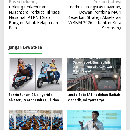
N
Pos sebelumnya
Pos berikutnya
Holding Perkebunan
Perkuat Integritas Layanan,
a
Nusantara Perkuat Hilirisasi
Dewan Pembina MAPI
v
Nasional, PTPN I Siap
Beberkan Strategi Akselerasi
Bangun Pabrik Kelapa dan
WBBM 2026 di Kantah Kota
i
Pala
Semarang
g
a
Jangan Lewatkan
s
i
p
o
s
Fazzio Sunset Blue Hybrid x
Lomba Foto LRT Hadirkan Hadiah
Alkateri, Motor Limited Edition
Menarik, Ini Syaratnya
Buat Nyempurnain Look Retro-
Future Lo