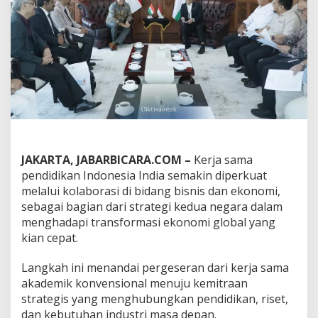
a
P
e
r
k
u
a
t
K
o
l
a
b
JAKARTA, JABARBICARA.COM –
Kerja sama
o
pendidikan Indonesia India semakin diperkuat
r
melalui kolaborasi di bidang bisnis dan ekonomi,
a
sebagai bagian dari strategi kedua negara dalam
s
i
menghadapi transformasi ekonomi global yang
P
kian cepat.
e
n
Langkah ini menandai pergeseran dari kerja sama
d
akademik konvensional menuju kemitraan
i
d
strategis yang menghubungkan pendidikan, riset,
i
dan kebutuhan industri masa depan.