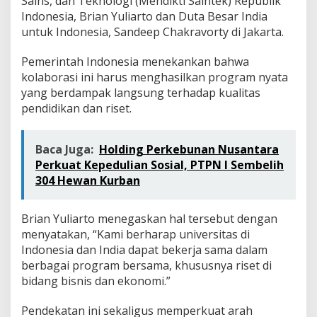
Sains, dan Teknologi (Mendikti Saintek) Republik
n
Indonesia, Brian Yuliarto dan Duta Besar India
E
untuk Indonesia, Sandeep Chakravorty di Jakarta.
k
o
n
Pemerintah Indonesia menekankan bahwa
o
kolaborasi ini harus menghasilkan program nyata
m
yang berdampak langsung terhadap kualitas
i
pendidikan dan riset.
Baca Juga:
Holding Perkebunan Nusantara
Perkuat Kepedulian Sosial, PTPN I Sembelih
304 Hewan Kurban
Brian Yuliarto menegaskan hal tersebut dengan
menyatakan, “Kami berharap universitas di
Indonesia dan India dapat bekerja sama dalam
berbagai program bersama, khususnya riset di
bidang bisnis dan ekonomi.”
Pendekatan ini sekaligus memperkuat arah