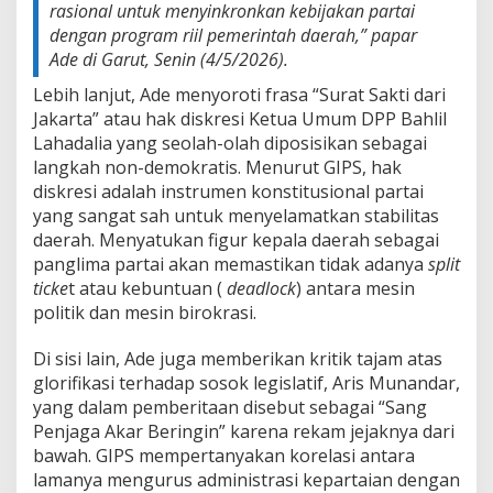
rasional untuk menyinkronkan kebijakan partai
g
,
dengan program riil pemerintah daerah,” papar
K
Ade di Garut, Senin (4/5/2026).
e
p
Lebih lanjut, Ade menyoroti frasa “Surat Sakti dari
e
Jakarta” atau hak diskresi Ketua Umum DPP Bahlil
m
Lahadalia yang seolah-olah diposisikan sebagai
i
langkah non-demokratis. Menurut GIPS, hak
m
p
diskresi adalah instrumen konstitusional partai
i
yang sangat sah untuk menyelamatkan stabilitas
n
daerah. Menyatukan figur kepala daerah sebagai
a
panglima partai akan memastikan tidak adanya
split
n
ticke
t atau kebuntuan (
deadlock
) antara mesin
B
u
politik dan mesin birokrasi.
t
u
Di sisi lain, Ade juga memberikan kritik tajam atas
h
glorifikasi terhadap sosok legislatif, Aris Munandar,
K
yang dalam pemberitaan disebut sebagai “Sang
a
p
Penjaga Akar Beringin” karena rekam jejaknya dari
a
bawah. GIPS mempertanyakan korelasi antara
s
lamanya mengurus administrasi kepartaian dengan
i