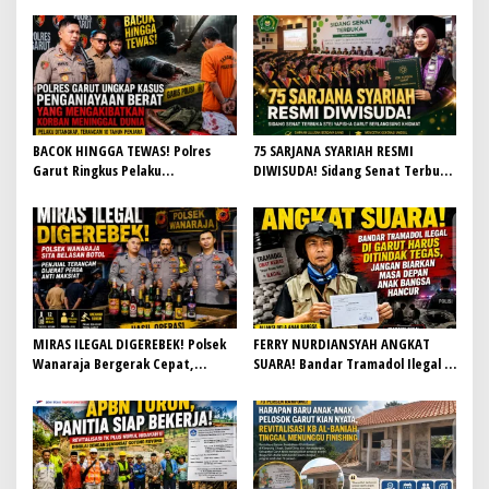
i
p
o
s
BACOK HINGGA TEWAS! Polres
75 SARJANA SYARIAH RESMI
Garut Ringkus Pelaku
DIWISUDA! Sidang Senat Terbuka
Penganiayaan Brutal di
STEI Yapisha Garut Berlangsung
Banyuresmi, Terancam 10 Tahun
Khidmat, Siapkan Lulusan
Penjara
Berdaya Saing dan Berintegritas
MIRAS ILEGAL DIGEREBEK! Polsek
FERRY NURDIANSYAH ANGKAT
Wanaraja Bergerak Cepat,
SUARA! Bandar Tramadol Ilegal di
Penjual Terancam Dijerat Perda
Garut Harus Ditindak Tegas,
Anti Maksiat
Jangan Biarkan Masa Depan Anak
Bangsa Hancur