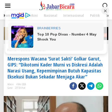
L
e
w
Home
Jabar Terkini
Nasional
Internasional
Politik
Sen
a
t
i
k
e
k
o
n
Home
/
Daerah
/
Garut
M
t
e
e
Merespons Wacana ‘Surat Sakti’ Golkar Garut,
r
n
e
GIPS: “Dikotomi Kader Murni vs Diskresi Adalah
s
Narasi Usang, Kepemimpinan Butuh Kapasitas
p
Eksekusi Bukan Sekadar Menjaga Akar”
o
n
Admin
4 Mei 2026
s
Garut
237 Dilihat
W
a
c
a
n