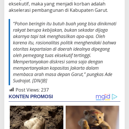
eksekutif, maka yang menjadi korban adalah
n
j
akselerasi pembangunan di Kabupaten Garut.
a
g
“Pohon beringin itu butuh buah yang bisa dinikmati
a
rakyat berupa kebijakan, bukan sekadar dijaga
A
k
akarnya tapi tak menghasilkan apa-apa. Oleh
a
karena itu, rasionalitas politik menghendaki bahwa
r
otoritas kepartaian di daerah idealnya dipegang
"
oleh pemegang tuas eksekutif tertinggi.
Mempertanyakan diskresi sama saja dengan
mempertanyakan kapasitas Jakarta dalam
membaca arah masa depan Garut,” pungkas Ade
Sudrajat. [DN/JB]
Post Views:
237