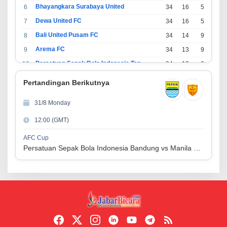
Bhayangkara Surabaya United
6
34
16
5
13
Dewa United FC
7
34
16
5
13
Bali United Pusam FC
8
34
14
9
11
Arema FC
9
34
13
9
12
Persatuan Sepak Bola Indonesia Tangerang
10
34
13
6
15
PSIM Yogyakarta
11
34
11
12
11
Pertandingan Berikutnya
Persatuan Sepakbola Indonesia Kediri
12
34
11
6
17
31/8 Monday
Perserikatan Sepak Bola Indonesia Jepara
13
34
9
9
16
12:00 (GMT)
Madura United FC
14
34
9
8
17
Persatuan Sepakbola Makassar
15
34
8
10
16
AFC Cup
Persatuan Sepak Bola Indonesia Bandung vs Manila Digger FC
Persis Solo
16
34
8
10
16
Semen Padang FC
17
34
5
5
24
Persatuan Sepak Bola Biak Sekitarnya
18
34
4
6
24