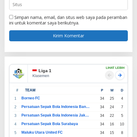
Simpan nama, email, dan situs web saya pada peramban
ini untuk komentar saya berikutnya.
LIHAT LEBIH
Liga 1
Klasemen
#
TEAM
P
W
D
L
Borneo FC
1
34
25
4
5
Persatuan Sepak Bola Indonesia Bandung
2
34
24
7
3
Persatuan Sepak Bola Indonesia Jakarta
3
34
22
5
7
Persatuan Sepak Bola Surabaya
4
34
16
10
8
Maluku Utara United FC
5
34
15
8
11