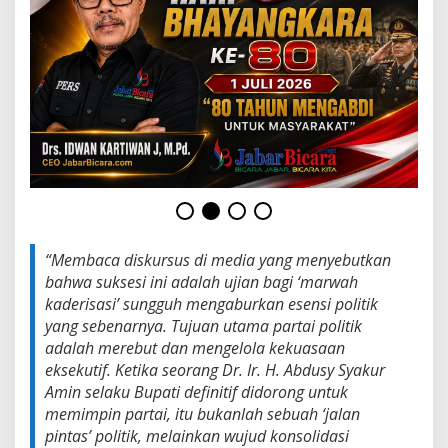
s
D
i
s
k
r
e
s
i
A
d
a
l
a
“Membaca diskursus di media yang menyebutkan
h
N
bahwa suksesi ini adalah ujian bagi ‘marwah
a
kaderisasi’ sungguh mengaburkan esensi politik
r
yang sebenarnya. Tujuan utama partai politik
a
adalah merebut dan mengelola kekuasaan
s
i
eksekutif. Ketika seorang Dr. Ir. H. Abdusy Syakur
U
Amin selaku Bupati definitif didorong untuk
s
memimpin partai, itu bukanlah sebuah ‘jalan
a
pintas’ politik, melainkan wujud konsolidasi
n