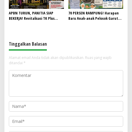
APBN TURUN, PANITIA SIAP
70 PERSEN RAMPUNG! Harapan
BEKERJA! Revitalisasi TK Plus
Baru Anak-anak Pelosok Garut
Nurul Hidayah II Dimulai dengan
Kian Nyata, Revitalisasi KB Al-
Semangat Gotong Royong
Baniah Tinggal Menunggu
Finishing
Tinggalkan Balasan
Alamat email Anda tidak akan dipublikasikan.
Ruas yang wajib
ditandai
*