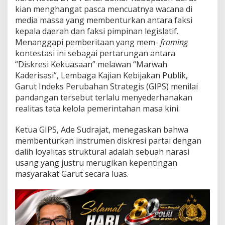
G
kian menghangat pasca mencuatnya wacana di
I
media massa yang membenturkan antara faksi
P
S
kepala daerah dan faksi pimpinan legislatif.
:
Menanggapi pemberitaan yang mem-
framing
"
kontestasi ini sebagai pertarungan antara
D
“Diskresi Kekuasaan” melawan “Marwah
i
Kaderisasi”, Lembaga Kajian Kebijakan Publik,
k
o
Garut Indeks Perubahan Strategis (GIPS) menilai
t
pandangan tersebut terlalu menyederhanakan
o
realitas tata kelola pemerintahan masa kini.
m
i
Ketua GIPS, Ade Sudrajat, menegaskan bahwa
K
a
membenturkan instrumen diskresi partai dengan
d
dalih loyalitas struktural adalah sebuah narasi
e
usang yang justru merugikan kepentingan
r
masyarakat Garut secara luas.
M
u
r
n
i
v