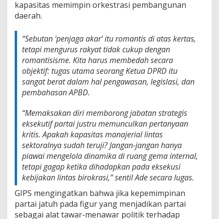
kapasitas memimpin orkestrasi pembangunan
t
a
daerah.
s
E
“Sebutan ‘penjaga akar’ itu romantis di atas kertas,
k
tetapi mengurus rakyat tidak cukup dengan
s
e
romantisisme. Kita harus membedah secara
k
objektif: tugas utama seorang Ketua DPRD itu
u
sangat berat dalam hal pengawasan, legislasi, dan
s
pembahasan APBD.
i
B
u
“Memaksakan diri memborong jabatan strategis
k
eksekutif partai justru memunculkan pertanyaan
a
kritis. Apakah kapasitas manajerial lintas
n
sektoralnya sudah teruji? Jangan-jangan hanya
S
piawai mengelola dinamika di ruang gema internal,
e
k
tetapi gagap ketika dihadapkan pada eksekusi
a
kebijakan lintas birokrasi,” sentil Ade secara lugas.
d
a
GIPS mengingatkan bahwa jika kepemimpinan
r
partai jatuh pada figur yang menjadikan partai
M
sebagai alat tawar-menawar politik terhadap
e