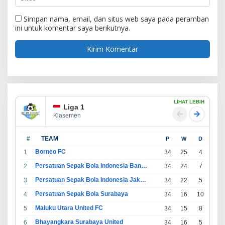
Simpan nama, email, dan situs web saya pada peramban
ini untuk komentar saya berikutnya.
LIHAT LEBIH
Liga 1
Klasemen
#
TEAM
P
W
D
L
Borneo FC
1
34
25
4
5
Persatuan Sepak Bola Indonesia Bandung
2
34
24
7
3
Persatuan Sepak Bola Indonesia Jakarta
3
34
22
5
7
Persatuan Sepak Bola Surabaya
4
34
16
10
8
Maluku Utara United FC
5
34
15
8
11
Bhayangkara Surabaya United
6
34
16
5
13