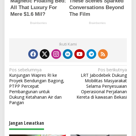
Ikuti Kami
N
Pos sebelumnya
Pos berikutnya
Kunjungan Wapres RI ke
LRT Jabodebek Dukung
a
Proyek Bendungan Bagong,
Mobilitas Masyarakat
v
PTPP Percepat
Selama Penyesuaian
Pembangunan untuk
Operasional Perjalanan
i
Dukung Ketahanan Air dan
Kereta di kawasan Bekasi
Pangan
g
a
s
Jangan Lewatkan
i