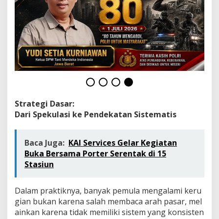
k
M
e
m
u
l
a
i
S
e
c
a
Strategi Dasar:
r
Dari Spekulasi ke Pendekatan Sistematis
a
L
e
Baca Juga:
KAI Services Gelar Kegiatan
b
Buka Bersama Porter Serentak di 15
i
h
Stasiun
T
e
r
Dalam praktiknya, banyak pemula mengalami keru
u
gian bukan karena salah membaca arah pasar, mel
k
ainkan karena tidak memiliki sistem yang konsisten
u