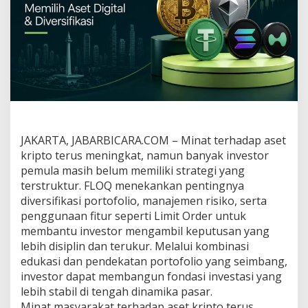
T
r
a
d
e
:
S
t
r
a
t
e
JAKARTA, JABARBICARA.COM – Minat terhadap aset
g
kripto terus meningkat, namun banyak investor
i
pemula masih belum memiliki strategi yang
T
terstruktur. FLOQ menekankan pentingnya
r
diversifikasi portofolio, manajemen risiko, serta
a
d
penggunaan fitur seperti Limit Order untuk
i
membantu investor mengambil keputusan yang
n
lebih disiplin dan terukur. Melalui kombinasi
g
edukasi dan pendekatan portofolio yang seimbang,
u
n
investor dapat membangun fondasi investasi yang
t
lebih stabil di tengah dinamika pasar.
u
Minat masyarakat terhadap aset kripto terus