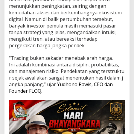
k
menunjukkan peningkatan, seiring dengan
P
kemudahan akses dan berkembangnya ekosistem
e
m
digital. Namun di balik pertumbuhan tersebut,
u
banyak investor pemula masih memasuki pasar
l
tanpa strategi yang jelas, mengandalkan intuisi,
a
mengikuti tren, atau bereaksi terhadap
d
a
pergerakan harga jangka pendek.
n
5
“Trading bukan sekadar menebak arah harga.
A
Ini adalah kombinasi antara disiplin, probabilitas,
s
dan manajemen risiko. Pendekatan yang terstruktu
e
t
r sejak awal akan sangat menentukan hasil dalam j
K
angka panjang,” ujar
Yudhono Rawis, CEO dan
r
Founder FLOQ
.
i
p
t
o
u
n
t
u