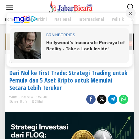
L
e
w
Home
Jabar Terkini
Nasional
Internasional
Politik
Sen
a
t
i
k
e
k
o
n
Home
/
Ekonomi Bisnis
D
t
a
e
Dari Nol ke First Trade: Strategi Trading untuk
r
n
i
Pemula dan 5 Aset Kripto untuk Memulai
N
Secara Lebih Terukur
o
l
VRITIMES Indonesia
6 Mei 2026
k
Ekonomi Bisnis
132 Dilihat
e
F
i
r
s
t