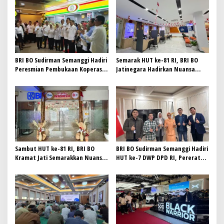
p
o
s
BRI BO Sudirman Semanggi Hadiri
Semarak HUT ke-81 RI, BRI BO
Peresmian Pembukaan Koperasi
Jatinegara Hadirkan Nuansa
DPD RI
Merah Putih di Lingkungan
Kantor
Sambut HUT ke-81 RI, BRI BO
BRI BO Sudirman Semanggi Hadiri
Kramat Jati Semarakkan Nuansa
HUT ke-7 DWP DPD RI, Pererat
Merah Putih
Sinergi