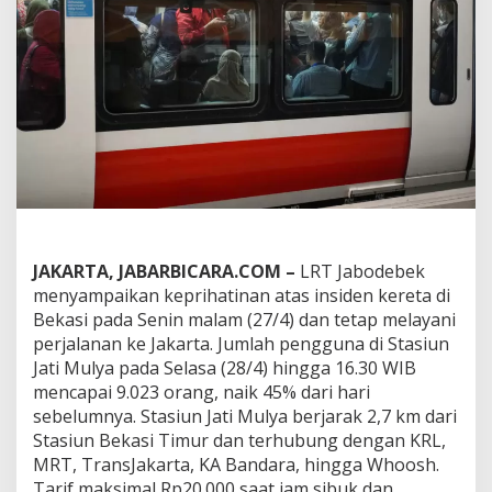
k
u
n
g
M
o
b
i
l
i
t
a
s
M
JAKARTA, JABARBICARA.COM –
LRT Jabodebek
a
menyampaikan keprihatinan atas insiden kereta di
s
Bekasi pada Senin malam (27/4) dan tetap melayani
y
a
perjalanan ke Jakarta. Jumlah pengguna di Stasiun
r
Jati Mulya pada Selasa (28/4) hingga 16.30 WIB
a
mencapai 9.023 orang, naik 45% dari hari
k
sebelumnya. Stasiun Jati Mulya berjarak 2,7 km dari
a
t
Stasiun Bekasi Timur dan terhubung dengan KRL,
S
MRT, TransJakarta, KA Bandara, hingga Whoosh.
e
Tarif maksimal Rp20.000 saat jam sibuk dan