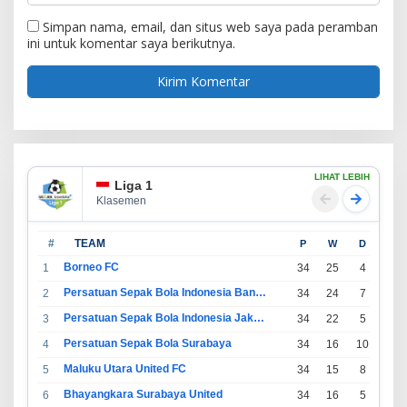
Simpan nama, email, dan situs web saya pada peramban
ini untuk komentar saya berikutnya.
LIHAT LEBIH
Liga 1
Klasemen
#
TEAM
P
W
D
L
Borneo FC
1
34
25
4
5
Persatuan Sepak Bola Indonesia Bandung
2
34
24
7
3
Persatuan Sepak Bola Indonesia Jakarta
3
34
22
5
7
Persatuan Sepak Bola Surabaya
4
34
16
10
8
Maluku Utara United FC
5
34
15
8
11
Bhayangkara Surabaya United
6
34
16
5
13