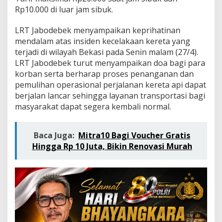
l
Rp10.000 di luar jam sibuk.
a
m
a
LRT Jabodebek menyampaikan keprihatinan
P
mendalam atas insiden kecelakaan kereta yang
e
terjadi di wilayah Bekasi pada Senin malam (27/4).
n
LRT Jabodebek turut menyampaikan doa bagi para
y
korban serta berharap proses penanganan dan
e
s
pemulihan operasional perjalanan kereta api dapat
u
berjalan lancar sehingga layanan transportasi bagi
a
masyarakat dapat segera kembali normal.
i
a
n
Baca Juga:
Mitra10 Bagi Voucher Gratis
O
p
Hingga Rp 10 Juta, Bikin Renovasi Murah
e
r
a
s
i
o
n
a