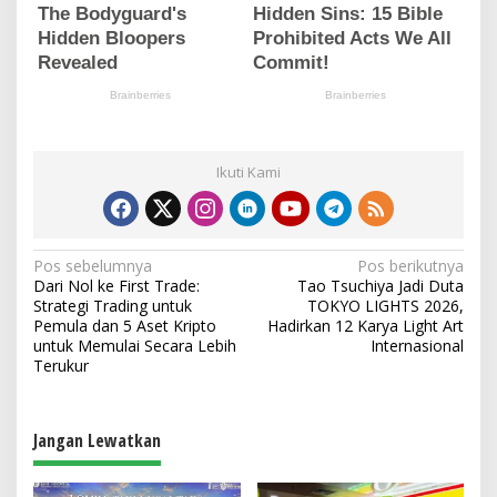
Ikuti Kami
N
Pos sebelumnya
Pos berikutnya
Dari Nol ke First Trade:
Tao Tsuchiya Jadi Duta
a
Strategi Trading untuk
TOKYO LIGHTS 2026,
v
Pemula dan 5 Aset Kripto
Hadirkan 12 Karya Light Art
untuk Memulai Secara Lebih
Internasional
i
Terukur
g
a
Jangan Lewatkan
s
i