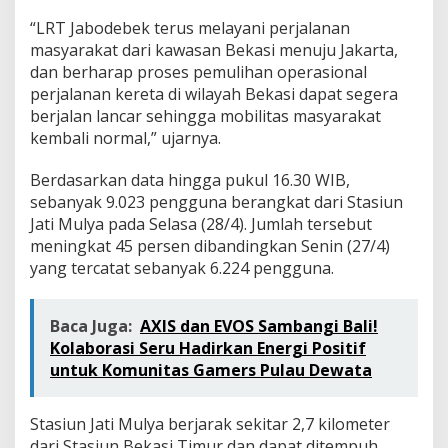
n
“LRT Jabodebek terus melayani perjalanan
B
e
masyarakat dari kawasan Bekasi menuju Jakarta,
k
dan berharap proses pemulihan operasional
a
perjalanan kereta di wilayah Bekasi dapat segera
s
berjalan lancar sehingga mobilitas masyarakat
i
kembali normal,” ujarnya.
Berdasarkan data hingga pukul 16.30 WIB,
sebanyak 9.023 pengguna berangkat dari Stasiun
Jati Mulya pada Selasa (28/4). Jumlah tersebut
meningkat 45 persen dibandingkan Senin (27/4)
yang tercatat sebanyak 6.224 pengguna.
Baca Juga:
AXIS dan EVOS Sambangi Bali!
Kolaborasi Seru Hadirkan Energi Positif
untuk Komunitas Gamers Pulau Dewata
Stasiun Jati Mulya berjarak sekitar 2,7 kilometer
dari Stasiun Bekasi Timur dan dapat ditempuh