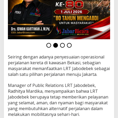
l
P
e
r
j
a
l
a
n
a
n
K
Seiring dengan adanya penyesuaian operasional
e
perjalanan kereta di kawasan Bekasi, sebagian
r
masyarakat memanfaatkan LRT Jabodebek sebagai
e
t
salah satu pilihan perjalanan menuju Jakarta.
a
d
Manager of Public Relations LRT Jabodebek,
i
Radhitya Mardika, menyampaikan bahwa LRT
k
Jabodebek berupaya tetap memberikan pelayanan
a
w
yang selamat, aman, dan nyaman bagi masyarakat
a
yang membutuhkan alternatif perjalanan dalam
s
melakukan mobilitasnya sehari-hari.
a