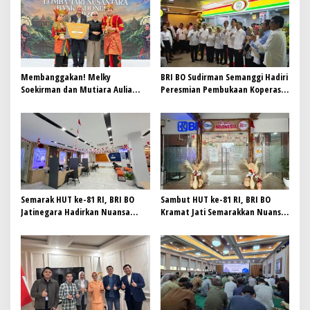
p
o
s
Membanggakan! Melky
BRI BO Sudirman Semanggi Hadiri
Soekirman dan Mutiara Aulia
Peresmian Pembukaan Koperasi
Syahida Harumkan BRI Region 6,
DPD RI
Raih Juara 3 Lomba Tari
Nusantara 2026 Bank Indonesia
Semarak HUT ke-81 RI, BRI BO
Sambut HUT ke-81 RI, BRI BO
Jatinegara Hadirkan Nuansa
Kramat Jati Semarakkan Nuansa
Merah Putih di Lingkungan
Merah Putih
Kantor