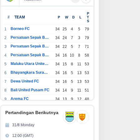
P
#
TEAM
P
W
D
L
T
S
Borneo FC
1
34
25
4
5
79
Persatuan Sepak Bola Indonesia Bandung
2
34
24
7
3
79
Persatuan Sepak Bola Indonesia Jakarta
3
34
22
5
7
71
Persatuan Sepak Bola Surabaya
4
34
16
10
8
58
Maluku Utara United FC
5
34
15
8
11
53
Bhayangkara Surabaya United
6
34
16
5
13
53
Dewa United FC
7
34
16
5
13
53
Bali United Pusam FC
8
34
14
9
11
51
Arema FC
9
34
13
9
12
48
1
Persatuan Sepak Bola Indonesia Tangerang
34
13
6
15
45
0
Pertandingan Berikutnya
1
PSIM Yogyakarta
34
11
12
11
45
1
31/8 Monday
1
Persatuan Sepakbola Indonesia Kediri
34
11
6
17
39
12:00 (GMT)
2