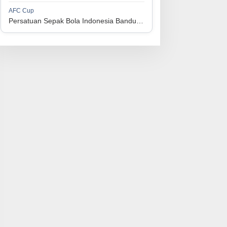
1
Perserikatan Sepak Bola Indonesia Jepara
34
9
9
16
36
AFC Cup
3
Persatuan Sepak Bola Indonesia Bandung vs Manila Digger FC
1
Madura United FC
34
9
8
17
35
4
1
Persatuan Sepakbola Makassar
34
8
10
16
34
5
1
Persis Solo
34
8
10
16
34
6
1
Semen Padang FC
34
5
5
24
20
7
1
Persatuan Sepak Bola Biak Sekitarnya
34
4
6
24
18
8