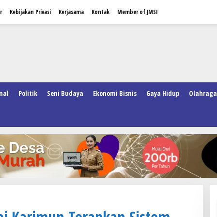
r
Kebijakan Privasi
Kerjasama
Kontak
Member of JMSI
nal
Politik
Seni Budaya
Ekonomi Bisnis
Gaya Hidup
Olahraga
ai Karimun Terapkan Sistem