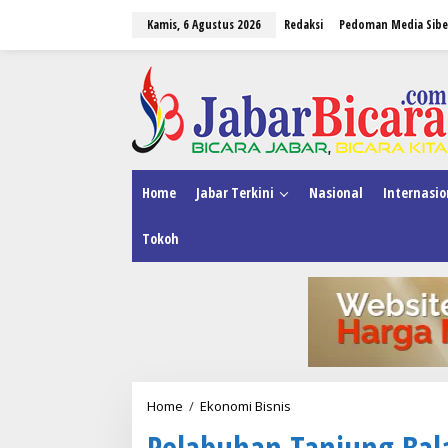
L
Kamis, 6 Agustus 2026
Redaksi
Pedoman Media Sibe
e
w
a
tutup
t
i
k
e
k
o
n
Home
Jabar Terkini
Nasional
Internasio
t
e
Tokoh
n
Home
/
Ekonomi Bisnis
P
e
Pelabuhan Tanjung Bal
l