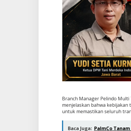
o
n
T
u
n
a
i
Branch Manager Pelindo Multi 
menjelaskan bahwa kebijakan 
untuk memastikan seluruh trans
Baca Juga:
PalmCo Tanam P