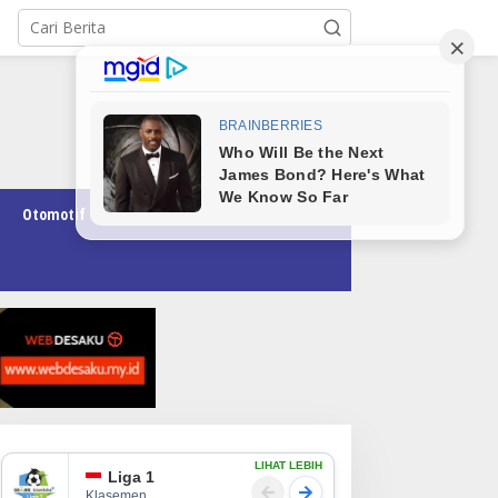
Otomotif
Pendidikan
Teknologi
Opini
LIHAT LEBIH
Liga 1
Klasemen