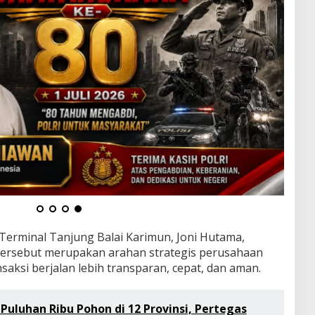
Terminal Tanjung Balai Karimun, Joni Hutama,
tersebut merupakan arahan strategis perusahaan
aksi berjalan lebih transparan, cepat, dan aman.
uluhan Ribu Pohon di 12 Provinsi, Pertegas