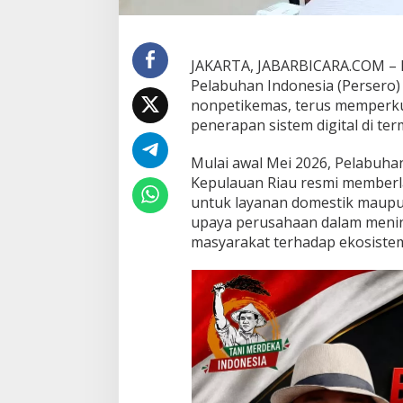
T
e
r
a
JAKARTA, JABARBICARA.COM – P
p
Pelabuhan Indonesia (Persero) 
k
nonpetikemas, terus memperku
a
penerapan sistem digital di te
n
S
i
Mulai awal Mei 2026, Pelabuhan
s
Kepulauan Riau resmi memberl
t
untuk layanan domestik maupun
e
upaya perusahaan dalam menin
m
P
masyarakat terhadap ekosistem 
e
m
b
a
y
a
r
a
n
N