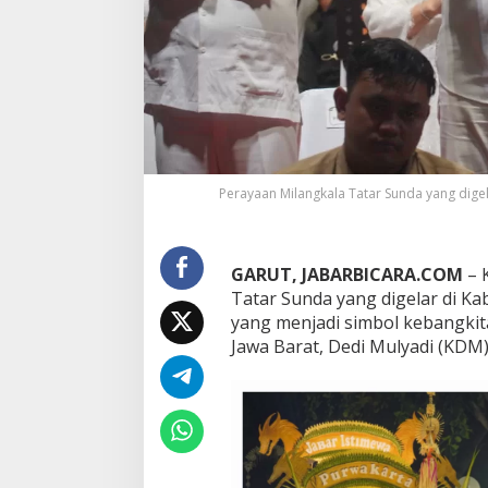
B
i
n
o
k
a
s
i
h
,
Perayaan Milangkala Tatar Sunda yang digel
P
e
r
a
GARUT, JABARBICARA.COM
– 
y
Tatar Sunda yang digelar di Ka
a
yang menjadi simbol kebangkit
a
Jawa Barat, Dedi Mulyadi (KDM
n
M
i
l
a
n
g
k