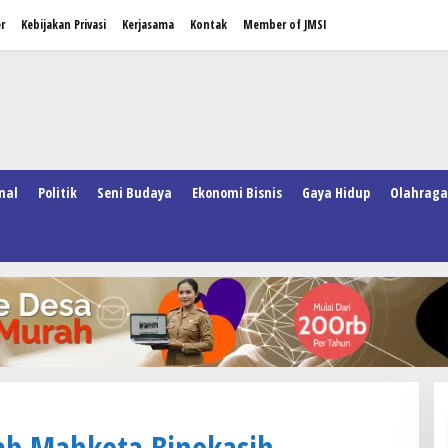
r
Kebijakan Privasi
Kerjasama
Kontak
Member of JMSI
nal
Politik
Seni Budaya
Ekonomi Bisnis
Gaya Hidup
Olahraga
ab Mahkota Binokasih,