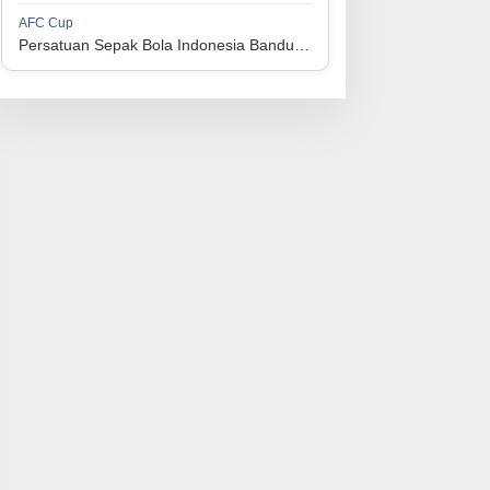
1
Perserikatan Sepak Bola Indonesia Jepara
34
9
9
16
36
AFC Cup
3
Persatuan Sepak Bola Indonesia Bandung vs Manila Digger FC
1
Madura United FC
34
9
8
17
35
4
1
Persatuan Sepakbola Makassar
34
8
10
16
34
5
1
Persis Solo
34
8
10
16
34
6
1
Semen Padang FC
34
5
5
24
20
7
1
Persatuan Sepak Bola Biak Sekitarnya
34
4
6
24
18
8