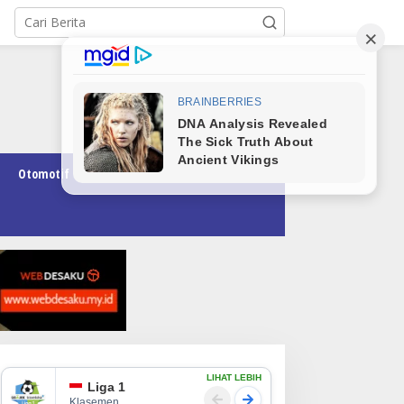
Otomotif
Pendidikan
Teknologi
Opini
LIHAT LEBIH
Liga 1
Klasemen