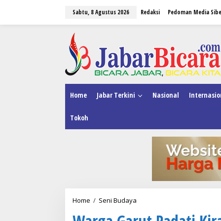
L
Sabtu, 8 Agustus 2026
Redaksi
Pedoman Media Sibe
e
w
a
tutup
t
i
k
e
k
o
n
Home
Jabar Terkini
Nasional
Internasio
t
e
Tokoh
n
Home
/
Seni Budaya
W
a
Warga Garut Padati Kir
r