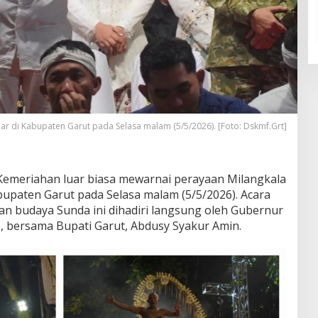
ar di Kabupaten Garut pada Selasa malam (5/5/2026). ‎[Foto: Dskmf.Grt]
Kemeriahan luar biasa mewarnai perayaan Milangkala
bupaten Garut pada Selasa malam (5/5/2026). Acara
an budaya Sunda ini dihadiri langsung oleh Gubernur
), bersama Bupati Garut, Abdusy Syakur Amin.