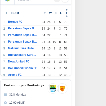
P
#
TEAM
P
W
D
L
T
S
Borneo FC
1
34
25
4
5
79
Persatuan Sepak Bola Indonesia Bandung
2
34
24
7
3
79
Persatuan Sepak Bola Indonesia Jakarta
3
34
22
5
7
71
Persatuan Sepak Bola Surabaya
4
34
16
10
8
58
Maluku Utara United FC
5
34
15
8
11
53
Bhayangkara Surabaya United
6
34
16
5
13
53
Dewa United FC
7
34
16
5
13
53
Bali United Pusam FC
8
34
14
9
11
51
Arema FC
9
34
13
9
12
48
1
Persatuan Sepak Bola Indonesia Tangerang
34
13
6
15
45
0
Pertandingan Berikutnya
1
PSIM Yogyakarta
34
11
12
11
45
1
31/8 Monday
1
Persatuan Sepakbola Indonesia Kediri
34
11
6
17
39
12:00 (GMT)
2