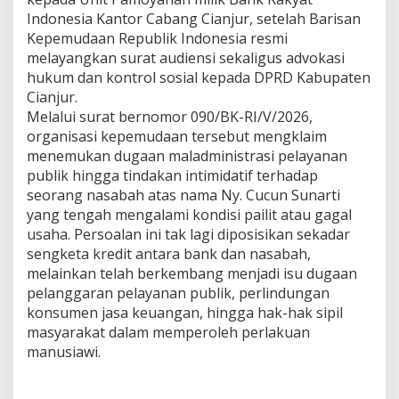
D
Indonesia Kantor Cabang Cianjur, setelah Barisan
u
g
Kepemudaan Republik Indonesia resmi
a
melayangkan surat audiensi sekaligus advokasi
a
hukum dan kontrol sosial kepada DPRD Kabupaten
n
Cianjur.
I
Melalui surat bernomor 090/BK-RI/V/2026,
n
t
organisasi kepemudaan tersebut mengklaim
i
menemukan dugaan maladministrasi pelayanan
m
publik hingga tindakan intimidatif terhadap
i
seorang nasabah atas nama Ny. Cucun Sunarti
d
a
yang tengah mengalami kondisi pailit atau gagal
s
usaha. Persoalan ini tak lagi diposisikan sekadar
i
sengketa kredit antara bank dan nasabah,
N
melainkan telah berkembang menjadi isu dugaan
a
pelanggaran pelayanan publik, perlindungan
s
a
konsumen jasa keuangan, hingga hak-hak sipil
b
masyarakat dalam memperoleh perlakuan
a
manusiawi.
h
P
a