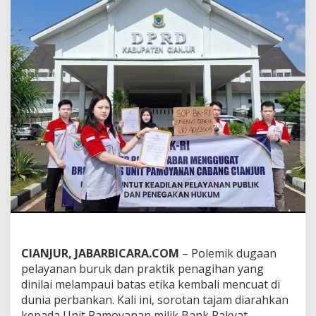
a
s
i
K
e
r
a
s
B
R
I
U
n
i
t
P
a
m
o
y
CIANJUR, JABARBICARA.COM
– Polemik dugaan
a
pelayanan buruk dan praktik penagihan yang
n
a
dinilai melampaui batas etika kembali mencuat di
n
dunia perbankan. Kali ini, sorotan tajam diarahkan
:
kepada Unit Pamoyanan milik Bank Rakyat