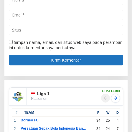
Simpan nama, email, dan situs web saya pada peramban
ini untuk komentar saya berikutnya.
LIHAT LEBIH
Liga 1
Klasemen
#
TEAM
P
W
D
L
Borneo FC
1
34
25
4
5
Persatuan Sepak Bola Indonesia Bandung
2
34
24
7
3