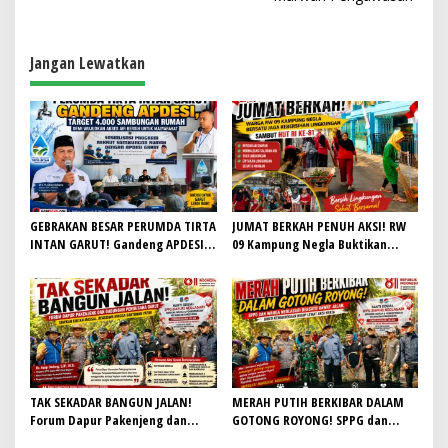
g
a
s
Jangan Lewatkan
i
p
o
s
GEBRAKAN BESAR PERUMDA TIRTA
JUMAT BERKAH PENUH AKSI! RW
INTAN GARUT! Gandeng APDESI,
09 Kampung Negla Buktikan
Target 4.000 Sambungan Rumah
Gotong Royong Bukan Sekadar
Demi Wujudkan Akses Air Bersih
Slogan, Warga Bersatu Sambut
untuk Masyarakat
HUT RI ke-81
TAK SEKADAR BANGUN JALAN!
MERAH PUTIH BERKIBAR DALAM
Forum Dapur Pakenjeng dan
GOTONG ROYONG! SPPG dan
Gabungan Pengusaha Garut
Warga Neglasari Bersatu Rawat