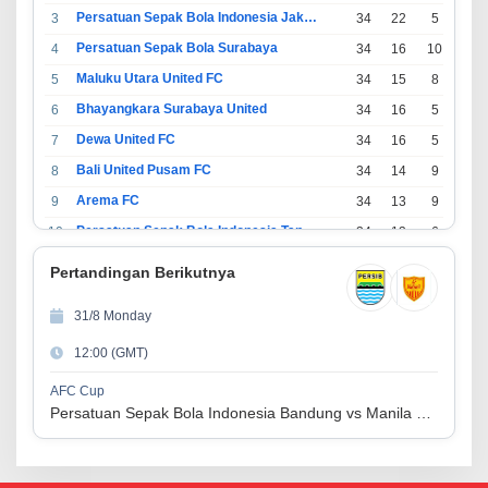
Persatuan Sepak Bola Indonesia Jakarta
3
34
22
5
7
Persatuan Sepak Bola Surabaya
4
34
16
10
8
Maluku Utara United FC
5
34
15
8
11
Bhayangkara Surabaya United
6
34
16
5
13
Dewa United FC
7
34
16
5
13
Bali United Pusam FC
8
34
14
9
11
Arema FC
9
34
13
9
12
Persatuan Sepak Bola Indonesia Tangerang
10
34
13
6
15
PSIM Yogyakarta
11
34
11
12
11
Pertandingan Berikutnya
Persatuan Sepakbola Indonesia Kediri
12
34
11
6
17
31/8 Monday
Perserikatan Sepak Bola Indonesia Jepara
13
34
9
9
16
12:00 (GMT)
Madura United FC
14
34
9
8
17
Persatuan Sepakbola Makassar
15
34
8
10
16
AFC Cup
Persatuan Sepak Bola Indonesia Bandung vs Manila Digger FC
Persis Solo
16
34
8
10
16
Semen Padang FC
17
34
5
5
24
Persatuan Sepak Bola Biak Sekitarnya
18
34
4
6
24