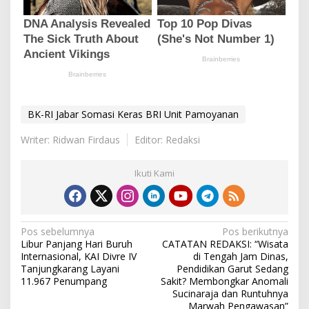
BK-RI Jabar Somasi Keras BRI Unit Pamoyanan
Writer: Ridwan Firdaus
Editor: Redaksi
Ikuti Kami
N
Pos sebelumnya
Pos berikutnya
Libur Panjang Hari Buruh
CATATAN REDAKSI: “Wisata
a
Internasional, KAI Divre IV
di Tengah Jam Dinas,
v
Tanjungkarang Layani
Pendidikan Garut Sedang
11.967 Penumpang
Sakit? Membongkar Anomali
i
Sucinaraja dan Runtuhnya
Marwah Pengawasan”