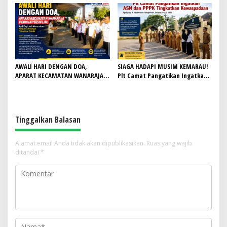
Siapkan Khitan Massal, Beasiswa
Jalan, Bukti Kemerdekaan Hidup
hingga Santunan Yatim
Lewat Aksi Nyata
AWALI HARI DENGAN DOA,
SIAGA HADAPI MUSIM KEMARAU!
APARAT KECAMATAN WANARAJA
Plt Camat Pangatikan Ingatkan
PERKUAT DISIPLIN! Apel Pagi Jadi
ASN dan PPPK Tingkatkan
Momentum Bangun Semangat
Kewaspadaan
Pelayanan Publik
Tinggalkan Balasan
Alamat email Anda tidak akan dipublikasikan.
Ruas yang wajib
ditandai
*