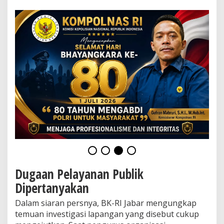
i
l
i
t
d
a
n
P
e
l
a
y
a
n
a
n
P
u
b
Dugaan Pelayanan Publik
l
i
Dipertanyakan
k
D
Dalam siaran persnya, BK-RI Jabar mengungkap
i
temuan investigasi lapangan yang disebut cukup
p