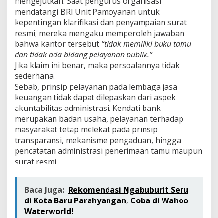
mengejutkan. Saat pengurus organisasi
e
mendatangi BRI Unit Pamoyanan untuk
r
kepentingan klarifikasi dan penyampaian surat
s
o
resmi, mereka mengaku memperoleh jawaban
a
bahwa kantor tersebut
“tidak memiliki buku tamu
l
dan tidak ada bidang pelayanan publik.”
k
Jika klaim ini benar, maka persoalannya tidak
a
n
sederhana.
k
Sebab, prinsip pelayanan pada lembaga jasa
e
keuangan tidak dapat dilepaskan dari aspek
D
akuntabilitas administrasi. Kendati bank
P
merupakan badan usaha, pelayanan terhadap
R
D
masyarakat tetap melekat pada prinsip
C
transparansi, mekanisme pengaduan, hingga
i
pencatatan administrasi penerimaan tamu maupun
a
surat resmi.
n
j
u
r
Baca Juga:
Rekomendasi Ngabuburit Seru
”
di Kota Baru Parahyangan, Coba di Wahoo
Waterworld!