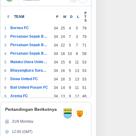
P
#
TEAM
P
W
D
L
T
S
Borneo FC
1
34
25
4
5
79
Persatuan Sepak Bola Indonesia Bandung
2
34
24
7
3
79
Persatuan Sepak Bola Indonesia Jakarta
3
34
22
5
7
71
Persatuan Sepak Bola Surabaya
4
34
16
10
8
58
Maluku Utara United FC
5
34
15
8
11
53
Bhayangkara Surabaya United
6
34
16
5
13
53
Dewa United FC
7
34
16
5
13
53
Bali United Pusam FC
8
34
14
9
11
51
Arema FC
9
34
13
9
12
48
1
Persatuan Sepak Bola Indonesia Tangerang
34
13
6
15
45
0
Pertandingan Berikutnya
1
PSIM Yogyakarta
34
11
12
11
45
1
31/8 Monday
1
Persatuan Sepakbola Indonesia Kediri
34
11
6
17
39
12:00 (GMT)
2