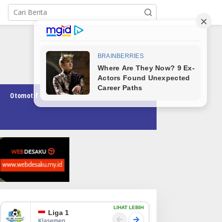
Otomotif
Pendidikan
Teknologi
Opini
LIHAT LEBIH
Liga 1
Klasemen