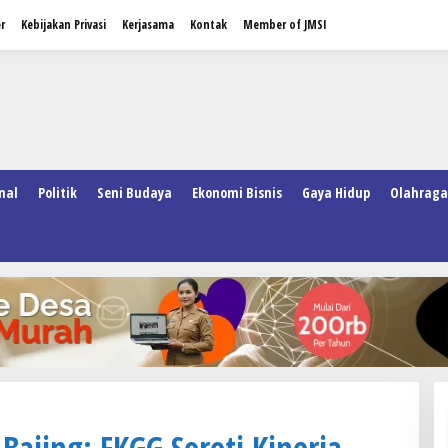
r
Kebijakan Privasi
Kerjasama
Kontak
Member of JMSI
nal
Politik
Seni Budaya
Ekonomi Bisnis
Gaya Hidup
Olahraga
 Bajing: FKGG Soroti Kinerja