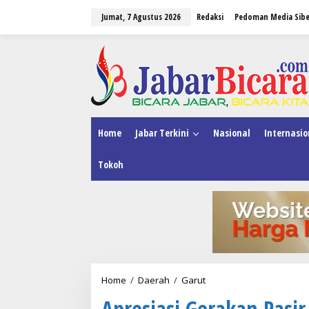
L
Jumat, 7 Agustus 2026
Redaksi
Pedoman Media Sibe
e
w
a
tutup
t
i
k
e
k
o
n
Home
Jabar Terkini
Nasional
Internasio
t
e
Tokoh
n
Home
/
Daerah
/
Garut
A
p
Apresiasi Gerakan Pasir
r