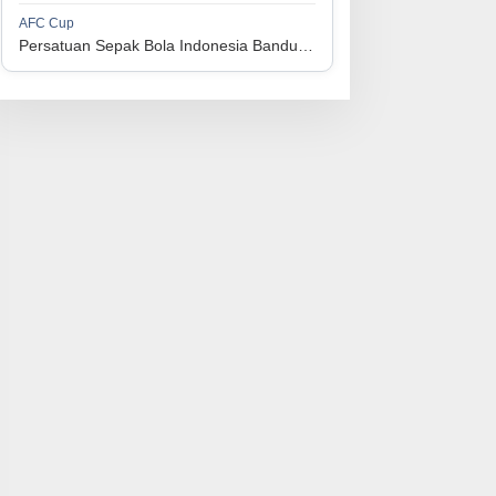
1
Perserikatan Sepak Bola Indonesia Jepara
34
9
9
16
36
AFC Cup
3
Persatuan Sepak Bola Indonesia Bandung vs Manila Digger FC
1
Madura United FC
34
9
8
17
35
4
1
Persatuan Sepakbola Makassar
34
8
10
16
34
5
1
Persis Solo
34
8
10
16
34
6
1
Semen Padang FC
34
5
5
24
20
7
1
Persatuan Sepak Bola Biak Sekitarnya
34
4
6
24
18
8