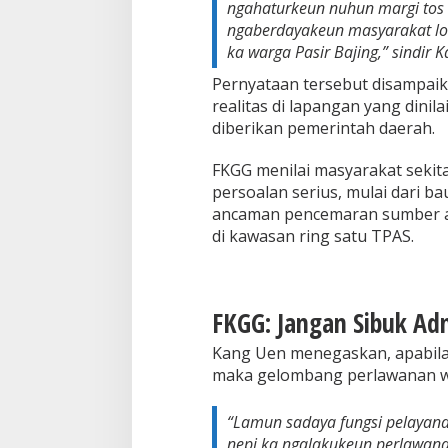
ngahaturkeun nuhun margi tos
ngaberdayakeun masyarakat loka
ka warga Pasir Bajing,” sindir 
Pernyataan tersebut disampaika
realitas di lapangan yang dinil
diberikan pemerintah daerah.
FKGG menilai masyarakat sekit
persoalan serius, mulai dari ba
ancaman pencemaran sumber ai
di kawasan ring satu TPAS.
FKGG: Jangan Sibuk Adm
Kang Uen menegaskan, apabila 
maka gelombang perlawanan wa
“Lamun sadaya fungsi pelayanan
nepi ka ngalakukeun perlawana