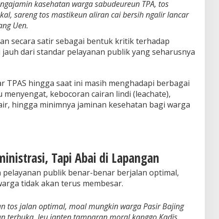
 ngajamin kasehatan warga sabudeureun TPA, tos
l, sareng tos mastikeun aliran cai bersih ngalir lancar
Kang Uen.
n secara satir sebagai bentuk kritik terhadap
ai jauh dari standar pelayanan publik yang seharusnya
ar TPAS hingga saat ini masih menghadapi berbagai
u menyengat, kebocoran cairan lindi (leachate),
r, hingga minimnya jaminan kesehatan bagi warga
inistrasi, Tapi Abai di Lapangan
pelayanan publik benar-benar berjalan optimal,
rga tidak akan terus membesar.
 tos jalan optimal, moal mungkin warga Pasir Bajing
n terbuka. Ieu janten tamparan moral kanggo Kadis