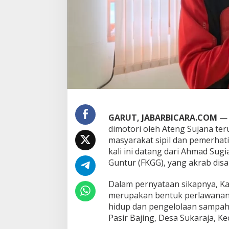
F
K
G
G
S
o
r
o
t
i
K
i
GARUT, JABARBICARA.COM
— 
n
e
dimotori oleh Ateng Sujana te
r
masyarakat sipil dan pemerhat
j
kali ini datang dari Ahmad Sug
a
Guntur (FKGG), yang akrab disa
K
a
d
Dalam pernyataan sikapnya, Ka
i
merupakan bentuk perlawanan k
s
hidup dan pengelolaan sampah
D
Pasir Bajing, Desa Sukaraja, 
L
H