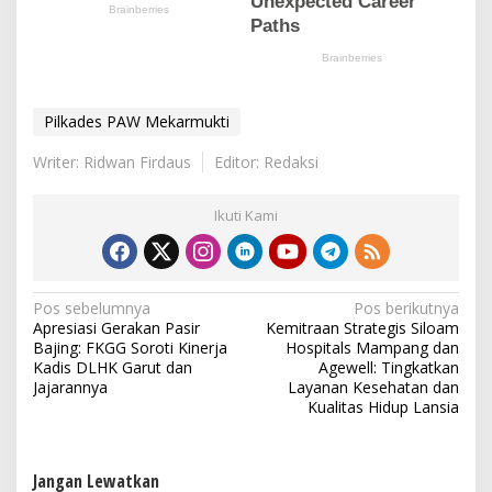
Pilkades PAW Mekarmukti
Writer: Ridwan Firdaus
Editor: Redaksi
Ikuti Kami
N
Pos sebelumnya
Pos berikutnya
Apresiasi Gerakan Pasir
Kemitraan Strategis Siloam
a
Bajing: FKGG Soroti Kinerja
Hospitals Mampang dan
v
Kadis DLHK Garut dan
Agewell: Tingkatkan
Jajarannya
Layanan Kesehatan dan
i
Kualitas Hidup Lansia
g
a
Jangan Lewatkan