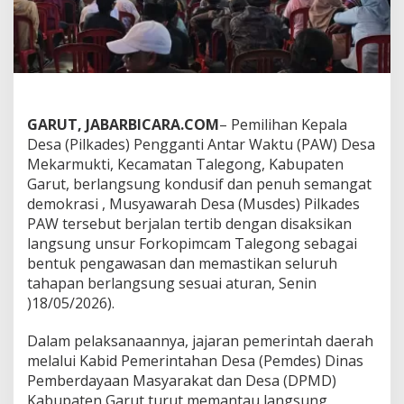
s
i
k
a
n
L
a
n
GARUT, JABARBICARA.COM
– Pemilihan Kepala
g
Desa (Pilkades) Pengganti Antar Waktu (PAW) Desa
s
Mekarmukti, Kecamatan Talegong, Kabupaten
u
n
Garut, berlangsung kondusif dan penuh semangat
g
demokrasi , Musyawarah Desa (Musdes) Pilkades
,
PAW tersebut berjalan tertib dengan disaksikan
R
langsung unsur Forkopimcam Talegong sebagai
o
bentuk pengawasan dan memastikan seluruh
p
a
tahapan berlangsung sesuai aturan, Senin
n
)18/05/2026).
a
K
Dalam pelaksanaannya, jajaran pemerintah daerah
u
melalui Kabid Pemerintahan Desa (Pemdes) Dinas
a
s
Pemberdayaan Masyarakat dan Desa (DPMD)
a
Kabupaten Garut turut memantau langsung