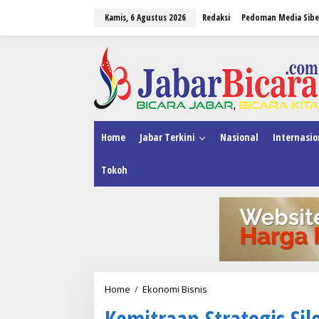
L
Kamis, 6 Agustus 2026
Redaksi
Pedoman Media Sibe
e
w
a
tutup
t
i
k
e
k
o
n
Home
Jabar Terkini
Nasional
Internasio
t
e
Tokoh
n
Home
/
Ekonomi Bisnis
K
e
Kemitraan Strategis S
m