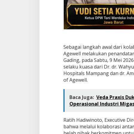
d
a
n
K
u
a
l
i
t
Sebagai langkah awal dari kol
a
Agewell melakukan penandatan
s
H
Gading, pada Sabtu, 9 Mei 202
i
selaku kuasa dari Dr. dr. Wahyu
d
Hospitals Mampang dan dr. Am
u
of Agewell.
p
L
a
Baca Juga:
Veda Praxis Du
n
s
Operasional Industri Migas
i
a
Ratih Hadiwinoto, Executive D
bahwa melalui kolaborasi anta
belah pihak berkomitmen untu