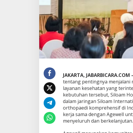
i
t
a
l
s
M
a
m
p
a
n
g
d
a
JAKARTA, JABARBICARA.COM 
n
tentang pentingnya menjalani 
A
layanan kesehatan yang terint
g
kebutuhan tersebut, Siloam Ho
e
w
dalam jaringan Siloam Internat
e
orthopaedi komprehensif di Ind
l
kerja sama dengan Agewell un
l
menyeluruh dan berkelanjutan.
:
T
i