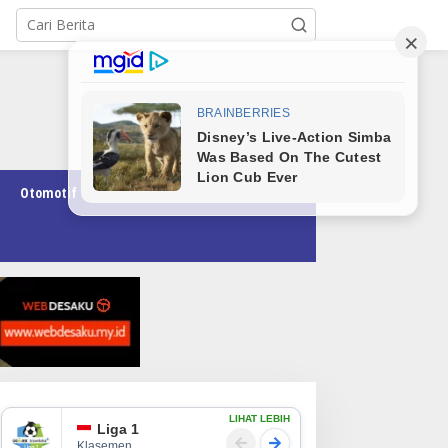
Otomotif
Pendidikan
Teknologi
Opini
LIHAT LEBIH
Liga 1
Klasemen