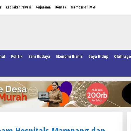
r
Kebijakan Privasi
Kerjasama
Kontak
Member of JMSI
nal
Politik
Seni Budaya
Ekonomi Bisnis
Gaya Hidup
Olahraga
iloam Hospitals Mampang dan