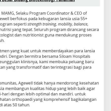
ia, MAMG, Selaku Program Coordinator & CEO of
well berfokus pada kebugaran lansia usia 55+
rogram seperti
strength training, mobility, balance,
nutrisi yang tepat. Seluruh program dirancang secara
tologist dan nutritionist guna mendukung proses
uh.
mitmen yang kuat untuk memberdayakan para lansia
andiri. Dengan bermitra bersama Siloam Hospitals
eunggulan klinisnya, kami membuka peluang baru
n yang transformatif dan terintegrasi bagi para
omunitas, Agewell tidak hanya mendorong kesehatan
nsia membangun kualitas hidup yang lebih baik agar
i-hari dengan lebih optimal dan mandiri. untuk
atan orthopaedi yang komprehensif bagikalangan
di atas 50 tahun.