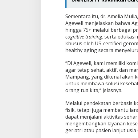
Sementara itu, dr. Amelia Mul
Agewell menjelaskan bahwa Age
hingga 75+ melalui berbagai p
cognitive training,
serta edukasi 
khusus oleh US-certified geron
healthy aging secara menyelur
“Di Agewell, kami memiliki ko
agar tetap sehat, aktif, dan m
Mampang, yang dikenal akan k
untuk membawa solusi kesehata
orang tua kita,” jelasnya.
Melalui pendekatan berbasis k
fisik, tetapi juga membantu la
dapat menjalani aktivitas sehar
mengembangkan layanan keseh
geriatri atau pasien lanjut usia 