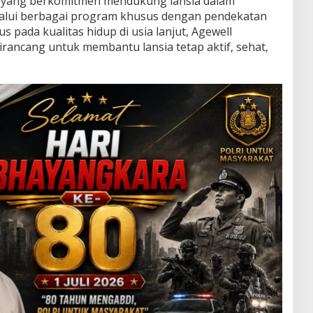
 yang berkomitmen mendukung lansia dalam
alui berbagai program khusus dengan pendekatan
s pada kualitas hidup di usia lanjut, Agewell
ancang untuk membantu lansia tetap aktif, sehat,