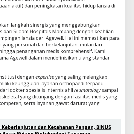
aan aktif) dan peningkatan kualitas hidup lansia di
upakan langkah sinergis yang menggabungkan
nis dari Siloam Hospitals Mampang dengan keahlian
pingan lansia dari Agewell. Hal ini memastikan para
yang personal dan berkelanjutan, mulai dari
hingga penanganan medis komprehensif. Kami
ma Agewell dalam mendefinisikan ulang standar
institusi dengan
expertise
yang saling melengkapi.
iliki keunggulan layanan orthopaedi terpadu
dari dokter spesialis internis ahli
reumatology
sampai
skeletal yang ditunjang dengan fasilitas medis yang
 kompeten, serta layanan gawat darurat yang
 Keberlanjutan dan Ketahanan Pangan, BINUS
 Besar Bidang Bioteknologi Tanaman