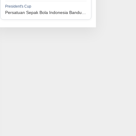
1
Perserikatan Sepak Bola Indonesia Jepara
34
9
9
16
36
President's Cup
3
Persatuan Sepak Bola Indonesia Bandung vs Persatuan Sepak Bola Surabaya
1
Madura United FC
34
9
8
17
35
4
1
Persatuan Sepakbola Makassar
34
8
10
16
34
5
1
Persis Solo
34
8
10
16
34
6
1
Semen Padang FC
34
5
5
24
20
7
1
Persatuan Sepak Bola Biak Sekitarnya
34
4
6
24
18
8