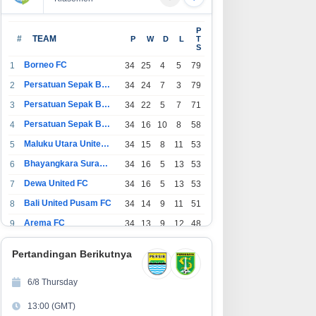
P
#
TEAM
P
W
D
L
T
S
Borneo FC
1
34
25
4
5
79
Persatuan Sepak Bola Indonesia Bandung
2
34
24
7
3
79
Persatuan Sepak Bola Indonesia Jakarta
3
34
22
5
7
71
Persatuan Sepak Bola Surabaya
4
34
16
10
8
58
Maluku Utara United FC
5
34
15
8
11
53
Bhayangkara Surabaya United
6
34
16
5
13
53
Dewa United FC
7
34
16
5
13
53
Bali United Pusam FC
8
34
14
9
11
51
Arema FC
9
34
13
9
12
48
1
Persatuan Sepak Bola Indonesia Tangerang
34
13
6
15
45
0
Pertandingan Berikutnya
1
PSIM Yogyakarta
34
11
12
11
45
1
6/8 Thursday
1
Persatuan Sepakbola Indonesia Kediri
34
11
6
17
39
13:00 (GMT)
2