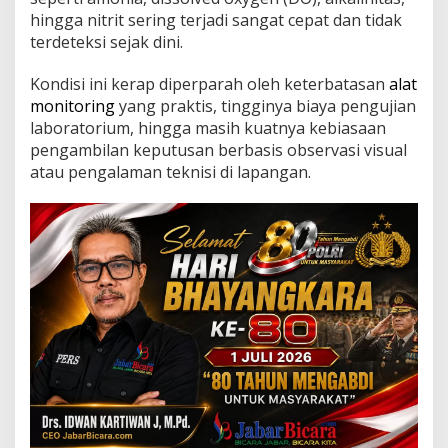
,
hingga nitrit sering terjadi sangat cepat dan tidak
S
terdeteksi sejak dini.
o
l
u
Kondisi ini kerap diperparah oleh keterbatasan
alat
s
monitoring
yang praktis, tingginya biaya pengujian
i
laboratorium, hingga masih kuatnya kebiasaan
M
pengambilan keputusan berbasis observasi visual
o
n
atau pengalaman teknisi di lapangan.
i
t
o
r
i
n
g
K
u
a
l
i
t
a
s