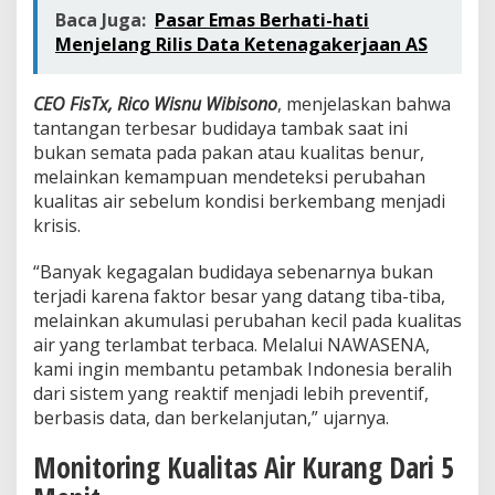
,
Baca Juga:
Pasar Emas Berhati-hati
d
Menjelang Rilis Data Ketenagakerjaan AS
a
n
C
CEO FisTx, Rico Wisnu Wibisono
, menjelaskan bahwa
e
tantangan terbesar budidaya tambak saat ini
r
d
bukan semata pada pakan atau kualitas benur,
a
melainkan kemampuan mendeteksi perubahan
s
kualitas air sebelum kondisi berkembang menjadi
krisis.
“Banyak kegagalan budidaya sebenarnya bukan
terjadi karena faktor besar yang datang tiba-tiba,
melainkan akumulasi perubahan kecil pada kualitas
air yang terlambat terbaca. Melalui NAWASENA,
kami ingin membantu petambak Indonesia beralih
dari sistem yang reaktif menjadi lebih preventif,
berbasis data, dan berkelanjutan,” ujarnya.
Monitoring Kualitas Air Kurang Dari 5