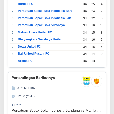
Borneo FC
1
34
25
4
5
Persatuan Sepak Bola Indonesia Bandung
2
34
24
7
3
Persatuan Sepak Bola Indonesia Jakarta
3
34
22
5
7
Persatuan Sepak Bola Surabaya
4
34
16
10
8
Maluku Utara United FC
5
34
15
8
11
Bhayangkara Surabaya United
6
34
16
5
13
Dewa United FC
7
34
16
5
13
Bali United Pusam FC
8
34
14
9
11
Arema FC
9
34
13
9
12
Persatuan Sepak Bola Indonesia Tangerang
10
34
13
6
15
PSIM Yogyakarta
11
34
11
12
11
Pertandingan Berikutnya
Persatuan Sepakbola Indonesia Kediri
12
34
11
6
17
31/8 Monday
Perserikatan Sepak Bola Indonesia Jepara
13
34
9
9
16
12:00 (GMT)
Madura United FC
14
34
9
8
17
Persatuan Sepakbola Makassar
15
34
8
10
16
AFC Cup
Persatuan Sepak Bola Indonesia Bandung vs Manila Digger FC
Persis Solo
16
34
8
10
16