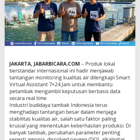
u
r
k
a
n
N
A
W
A
S
E
N
JAKARTA, JABARBICARA.COM
– Produk lokal
A
berstandar internasional ini hadir menjawab
W
tantangan monitoring kualitas air dilengkapi Smart
a
Virtual Assistant 7×24 Jam untuk membantu
t
petambak mengambil keputusan berbasis data
e
r
secara real time
T
Industri budidaya tambak Indonesia terus
e
menghadapi tantangan besar dalam menjaga
s
stabilitas kualitas air, salah satu faktor paling
t
K
krusial yang menentukan keberhasilan produksi. Di
i
banyak tambak, perubahan parameter penting
t
seperti amonia, dissolved oxygen (DO), alkalinitas,