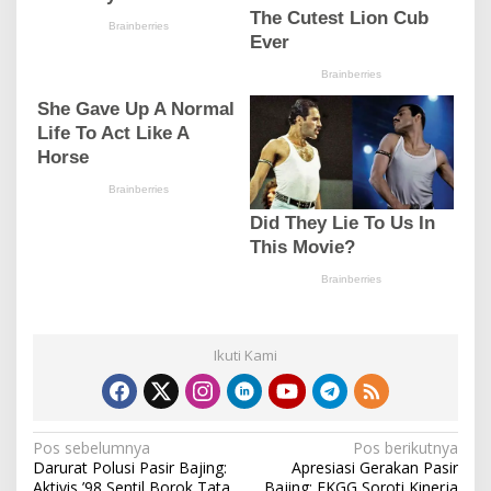
Ikuti Kami
N
Pos sebelumnya
Pos berikutnya
Darurat Polusi Pasir Bajing:
Apresiasi Gerakan Pasir
a
Aktivis ’98 Sentil Borok Tata
Bajing: FKGG Soroti Kinerja