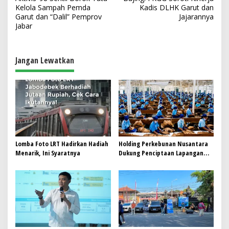
v
Kelola Sampah Pemda
Kadis DLHK Garut dan
Garut dan “Dalil” Pemprov
Jajarannya
i
Jabar
g
a
Jangan Lewatkan
s
i
p
o
s
Lomba Foto LRT Hadirkan Hadiah
Holding Perkebunan Nusantara
Menarik, Ini Syaratnya
Dukung Penciptaan Lapangan
Kerja, PTPN I Serap 15–20 Ribu
Pekerja di Pabrik Tembakau