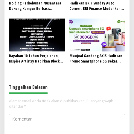
Holding Perkebunan Nusantara
Hadirkan BRIF Sunday Auto
Dukung Kampus Berbasis
Corner, BRI Finance Mudahkan
Perkebunan, Arya Sandhiyudha
Warga Bali Wujudkan Mobil
Jadi Mahasiswa Angkatan
Impian
Pertama Magister ITSI
Rayakan 10 Tahun Perjalanan,
Maujual Gandeng AXIS Hadirkan
Inspire Artistry Hadirkan Block
Promo Smartphone 5G Bekas
Party Terbesar di Jakarta
dengan Bonus Kuota
Tinggalkan Balasan
Alamat email Anda tidak akan dipublikasikan.
Ruas yang wajib
ditandai
*