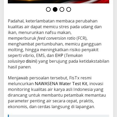
A
i
r
T
Padahal, keterlambatan membaca perubahan
a
m
kualitas air dapat memicu stres pada udang dan
b
ikan, menurunkan nafsu makan,
a
memperburuk
feed conversion ratio
(FCR),
k
menghambat pertumbuhan, memicu gangguan
L
e
molting, hingga meningkatkan risiko penyakit
b
seperti vibrio, EMS, dan
EHP
(
Temukan
i
solusinya
disini
) yang berujung pada ketidakstabilan
h
hasil panen.
M
u
d
Menjawab persoalan tersebut, FisTx resmi
a
meluncurkan
NAWASENA Water Test Kit
, inovasi
h
monitoring kualitas air karya asli Indonesia yang
,
dirancang untuk membantu petambak memantau
H
parameter penting air secara cepat, praktis,
e
m
ekonomis, dan cerdas langsung di lapangan.
a
t