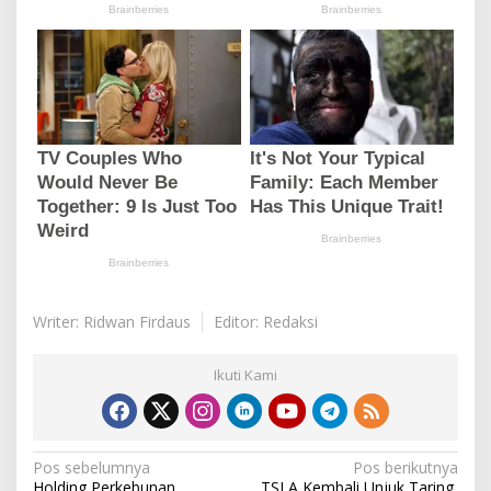
Writer: Ridwan Firdaus
Editor: Redaksi
Ikuti Kami
N
Pos sebelumnya
Pos berikutnya
Holding Perkebunan
TSLA Kembali Unjuk Taring,