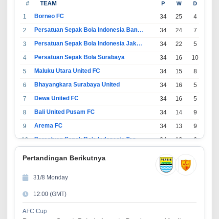
#
TEAM
P
W
D
L
Borneo FC
1
34
25
4
5
Persatuan Sepak Bola Indonesia Bandung
2
34
24
7
3
Persatuan Sepak Bola Indonesia Jakarta
3
34
22
5
7
Persatuan Sepak Bola Surabaya
4
34
16
10
8
Maluku Utara United FC
5
34
15
8
11
Bhayangkara Surabaya United
6
34
16
5
13
Dewa United FC
7
34
16
5
13
Bali United Pusam FC
8
34
14
9
11
Arema FC
9
34
13
9
12
Persatuan Sepak Bola Indonesia Tangerang
10
34
13
6
15
PSIM Yogyakarta
11
34
11
12
11
Pertandingan Berikutnya
Persatuan Sepakbola Indonesia Kediri
12
34
11
6
17
31/8 Monday
Perserikatan Sepak Bola Indonesia Jepara
13
34
9
9
16
12:00 (GMT)
Madura United FC
14
34
9
8
17
Persatuan Sepakbola Makassar
15
34
8
10
16
AFC Cup