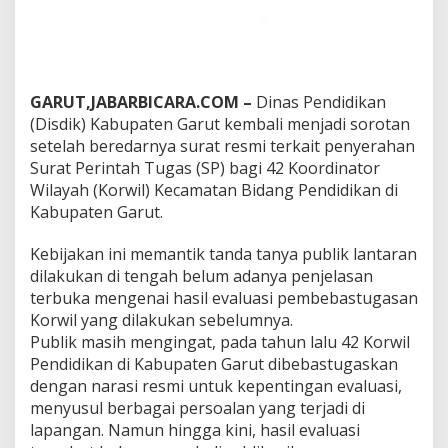
s
i
l
E
v
a
GARUT,JABARBICARA.COM –
Dinas Pendidikan
l
(Disdik) Kabupaten Garut kembali menjadi sorotan
u
setelah beredarnya surat resmi terkait penyerahan
a
Surat Perintah Tugas (SP) bagi 42 Koordinator
s
i
Wilayah (Korwil) Kecamatan Bidang Pendidikan di
M
Kabupaten Garut.
a
s
Kebijakan ini memantik tanda tanya publik lantaran
i
dilakukan di tengah belum adanya penjelasan
h
M
terbuka mengenai hasil evaluasi pembebastugasan
i
Korwil yang dilakukan sebelumnya.
s
Publik masih mengingat, pada tahun lalu 42 Korwil
t
Pendidikan di Kabupaten Garut dibebastugaskan
e
r
dengan narasi resmi untuk kepentingan evaluasi,
i
menyusul berbagai persoalan yang terjadi di
”
lapangan. Namun hingga kini, hasil evaluasi