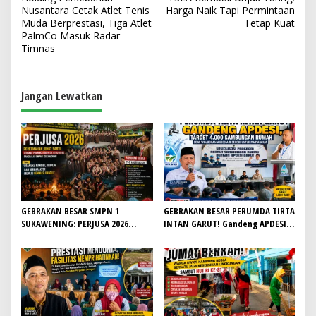
a
Nusantara Cetak Atlet Tenis
Harga Naik Tapi Permintaan
v
Muda Berprestasi, Tiga Atlet
Tetap Kuat
PalmCo Masuk Radar
i
Timnas
g
a
Jangan Lewatkan
s
i
p
o
s
GEBRAKAN BESAR SMPN 1
GEBRAKAN BESAR PERUMDA TIRTA
SUKAWENING: PERJUSA 2026
INTAN GARUT! Gandeng APDESI,
TEMPA KARAKTER, DISIPLIN, DAN
Target 4.000 Sambungan Rumah
JIWA KEPANDUAN SISWA
Demi Wujudkan Akses Air Bersih
untuk Masyarakat