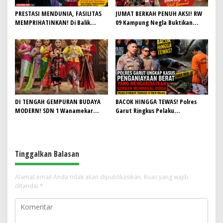
PRESTASI MENDUNIA, FASILITAS
JUMAT BERKAH PENUH AKSI! RW
MEMPRIHATINKAN! Di Balik
09 Kampung Negla Buktikan
Gemilangnya SMAN 26 Garut,
Gotong Royong Bukan Sekadar
Lapangan Hoki Rusak, Masjid Tak
Slogan, Warga Bersatu Sambut
Lagi Mampu Tampung Jamaah,
HUT RI ke-81
Penjualan Seragam Ikut Jadi
Sorotan
DI TENGAH GEMPURAN BUDAYA
BACOK HINGGA TEWAS! Polres
MODERN! SDN 1 Wanamekar
Garut Ringkus Pelaku
Lahirkan Generasi Penari Sunda,
Penganiayaan Brutal di
Menjaga Warisan Leluhur dari
Banyuresmi, Terancam 10 Tahun
Ruang Kelas
Penjara
Tinggalkan Balasan
Alamat email Anda tidak akan dipublikasikan.
Ruas yang wajib
ditandai
*