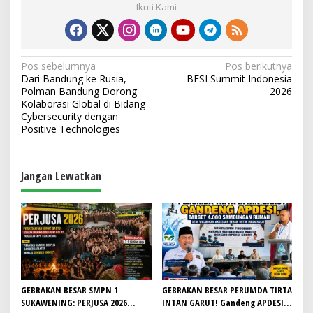
Ikuti Kami
N
Pos sebelumnya
Pos berikutnya
Dari Bandung ke Rusia,
BFSI Summit Indonesia
a
Polman Bandung Dorong
2026
v
Kolaborasi Global di Bidang
Cybersecurity dengan
i
Positive Technologies
g
a
Jangan Lewatkan
s
i
p
o
s
GEBRAKAN BESAR SMPN 1
GEBRAKAN BESAR PERUMDA TIRTA
SUKAWENING: PERJUSA 2026
INTAN GARUT! Gandeng APDESI,