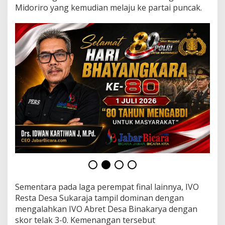
a
Midoriro yang kemudian melaju ke partai puncak.
r
a
S
u
k
a
r
n
o
C
u
p
,
R
i
b
u
a
n
P
Sementara pada laga perempat final lainnya, IVO
a
Resta Desa Sukaraja tampil dominan dengan
s
mengalahkan IVO Abret Desa Binakarya dengan
a
skor telak 3-0. Kemenangan tersebut
n