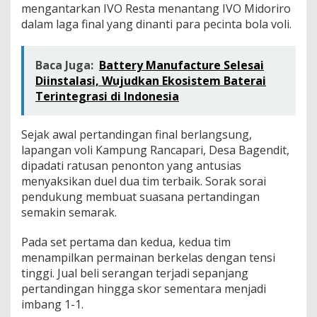
g
mengantarkan IVO Resta menantang IVO Midoriro
M
dalam laga final yang dinanti para pecinta bola voli.
a
t
a
Baca Juga:
Battery Manufacture Selesai
P
Diinstalasi, Wujudkan Ekosistem Baterai
a
d
Terintegrasi di Indonesia
a
t
i
Sejak awal pertandingan final berlangsung,
L
lapangan voli Kampung Rancapari, Desa Bagendit,
a
dipadati ratusan penonton yang antusias
p
menyaksikan duel dua tim terbaik. Sorak sorai
a
pendukung membuat suasana pertandingan
n
g
semakin semarak.
a
n
Pada set pertama dan kedua, kedua tim
V
menampilkan permainan berkelas dengan tensi
o
tinggi. Jual beli serangan terjadi sepanjang
l
i
pertandingan hingga skor sementara menjadi
B
imbang 1-1.
a