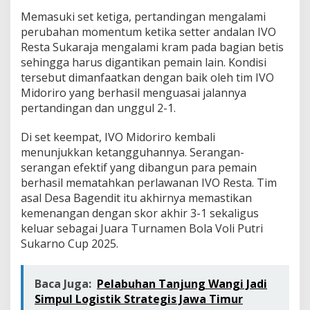
n
Memasuki set ketiga, pertandingan mengalami
y
perubahan momentum ketika setter andalan IVO
u
r
Resta Sukaraja mengalami kram pada bagian betis
e
sehingga harus digantikan pemain lain. Kondisi
s
tersebut dimanfaatkan dengan baik oleh tim IVO
m
Midoriro yang berhasil menguasai jalannya
i
pertandingan dan unggul 2-1.
Di set keempat, IVO Midoriro kembali
menunjukkan ketangguhannya. Serangan-
serangan efektif yang dibangun para pemain
berhasil mematahkan perlawanan IVO Resta. Tim
asal Desa Bagendit itu akhirnya memastikan
kemenangan dengan skor akhir 3-1 sekaligus
keluar sebagai Juara Turnamen Bola Voli Putri
Sukarno Cup 2025.
Baca Juga:
Pelabuhan Tanjung Wangi Jadi
Simpul Logistik Strategis Jawa Timur