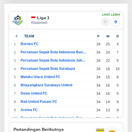
LIHAT LEBIH
Liga 1
Klasemen
#
TEAM
P
W
D
L
Borneo FC
1
34
25
4
5
Persatuan Sepak Bola Indonesia Bandung
2
34
24
7
3
Persatuan Sepak Bola Indonesia Jakarta
3
34
22
5
7
Persatuan Sepak Bola Surabaya
4
34
16
10
8
Maluku Utara United FC
5
34
15
8
11
Bhayangkara Surabaya United
6
34
16
5
13
Dewa United FC
7
34
16
5
13
Bali United Pusam FC
8
34
14
9
11
Arema FC
9
34
13
9
12
Persatuan Sepak Bola Indonesia Tangerang
10
34
13
6
15
PSIM Yogyakarta
11
34
11
12
11
Pertandingan Berikutnya