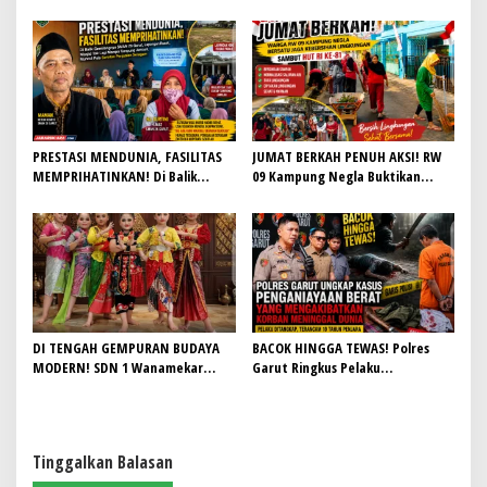
TEMPA KARAKTER, DISIPLIN, DAN
Target 4.000 Sambungan Rumah
JIWA KEPANDUAN SISWA
Demi Wujudkan Akses Air Bersih
untuk Masyarakat
PRESTASI MENDUNIA, FASILITAS
JUMAT BERKAH PENUH AKSI! RW
MEMPRIHATINKAN! Di Balik
09 Kampung Negla Buktikan
Gemilangnya SMAN 26 Garut,
Gotong Royong Bukan Sekadar
Lapangan Hoki Rusak, Masjid Tak
Slogan, Warga Bersatu Sambut
Lagi Mampu Tampung Jamaah,
HUT RI ke-81
Penjualan Seragam Ikut Jadi
Sorotan
DI TENGAH GEMPURAN BUDAYA
BACOK HINGGA TEWAS! Polres
MODERN! SDN 1 Wanamekar
Garut Ringkus Pelaku
Lahirkan Generasi Penari Sunda,
Penganiayaan Brutal di
Menjaga Warisan Leluhur dari
Banyuresmi, Terancam 10 Tahun
Ruang Kelas
Penjara
Tinggalkan Balasan