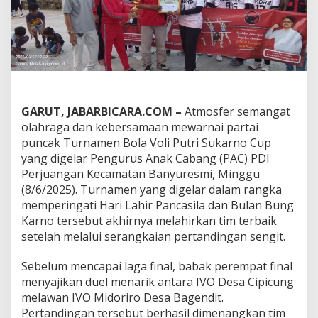
A
!
I
V
O
M
I
D
O
GARUT, JABARBICARA.COM –
Atmosfer semangat
R
olahraga dan kebersamaan mewarnai partai
I
puncak Turnamen Bola Voli Putri Sukarno Cup
R
O
yang digelar Pengurus Anak Cabang (PAC) PDI
S
Perjuangan Kecamatan Banyuresmi, Minggu
a
(8/6/2025). Turnamen yang digelar dalam rangka
b
memperingati Hari Lahir Pancasila dan Bulan Bung
e
t
Karno tersebut akhirnya melahirkan tim terbaik
G
setelah melalui serangkaian pertandingan sengit.
e
l
Sebelum mencapai laga final, babak perempat final
a
menyajikan duel menarik antara IVO Desa Cipicung
r
J
melawan IVO Midoriro Desa Bagendit.
u
Pertandingan tersebut berhasil dimenangkan tim