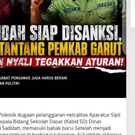
olemik dugaan pelanggaran netralitas Aparatur Sipil
pala Bidang Sekolah Dasar (Kabid SD) Dinas
i Sadidah, memasuki babak baru. Setelah menjadi
bincangkan di berbagai kalangan, Ai Sadidah akhirnya