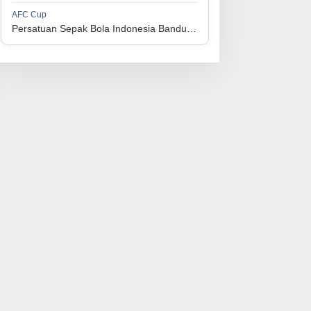
1
Perserikatan Sepak Bola Indonesia Jepara
34
9
9
16
36
AFC Cup
3
Persatuan Sepak Bola Indonesia Bandung vs Manila Digger FC
1
Madura United FC
34
9
8
17
35
4
1
Persatuan Sepakbola Makassar
34
8
10
16
34
5
1
Persis Solo
34
8
10
16
34
6
1
Semen Padang FC
34
5
5
24
20
7
1
Persatuan Sepak Bola Biak Sekitarnya
34
4
6
24
18
8