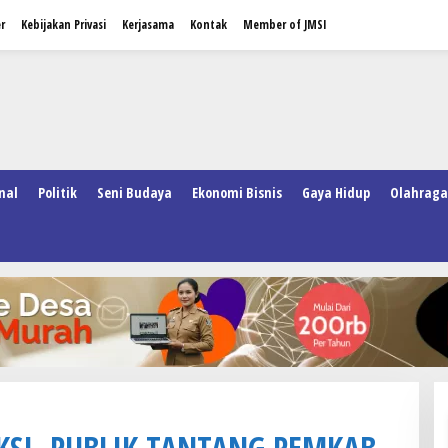
r
Kebijakan Privasi
Kerjasama
Kontak
Member of JMSI
nal
Politik
Seni Budaya
Ekonomi Bisnis
Gaya Hidup
Olahraga
NKSI, PUBLIK TANTANG PEMKAB