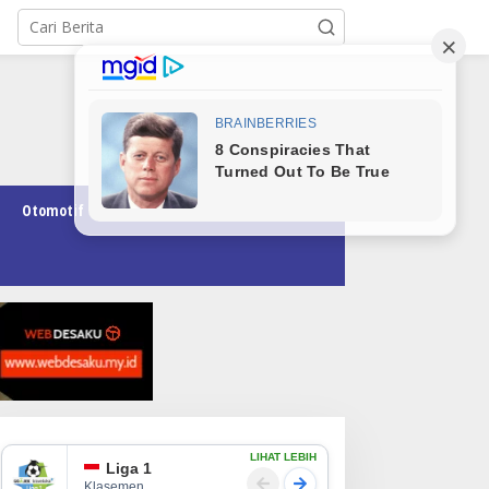
Otomotif
Pendidikan
Teknologi
Opini
LIHAT LEBIH
Liga 1
Klasemen