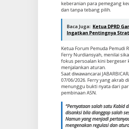
keberanian para pemegang kew
dan tanpa tebang pilih.
Baca Juga:
Ketua DPRD Ga
Ingatkan Pentingnya Stra
Ketua Forum Pemuda Pemudi Ra
Ferry Nurdiansyah, menilai sik
fokus persoalan kini bergeser
menjalankan aturan.
Saat diwawancarai JABARBICAR
07/06/2026. Ferry yang akrab
menunggu bukti nyata dari pa
pembinaan ASN.
“Pernyataan salah satu Kabid 
disanksi bila dianggap salah se
Namun yang menjadi pertanya
mengenakan regulasi dan atura