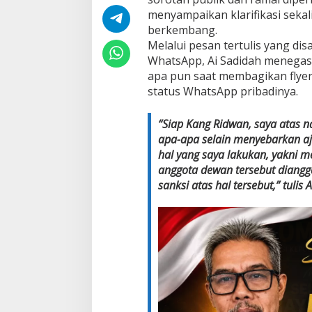
N
menyampaikan klarifikasi sekal
N
berkembang.
Y
Melalui pesan tertulis yang d
A
WhatsApp, Ai Sadidah menegask
L
I
apa pun saat membagikan flyer
T
status WhatsApp pribadinya.
E
G
“Siap Kang Ridwan, saya atas 
A
K
apa-apa selain menyebarkan a
K
hal yang saya lakukan, yakni m
A
anggota dewan tersebut diangg
N
sanksi atas hal tersebut,” tulis 
A
T
U
R
A
N