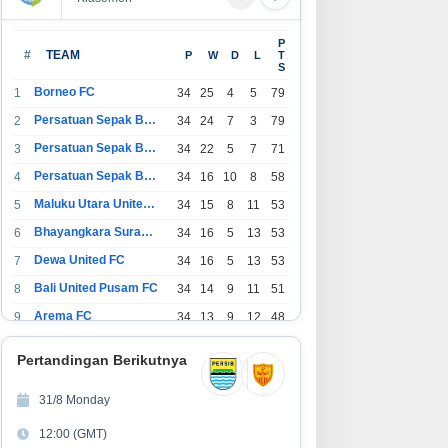
P
#
TEAM
P
W
D
L
T
S
Borneo FC
1
34
25
4
5
79
Persatuan Sepak Bola Indonesia Bandung
2
34
24
7
3
79
Persatuan Sepak Bola Indonesia Jakarta
3
34
22
5
7
71
Persatuan Sepak Bola Surabaya
4
34
16
10
8
58
Maluku Utara United FC
5
34
15
8
11
53
Bhayangkara Surabaya United
6
34
16
5
13
53
Dewa United FC
7
34
16
5
13
53
Bali United Pusam FC
8
34
14
9
11
51
Arema FC
9
34
13
9
12
48
1
Persatuan Sepak Bola Indonesia Tangerang
34
13
6
15
45
0
Pertandingan Berikutnya
1
PSIM Yogyakarta
34
11
12
11
45
1
31/8 Monday
1
Persatuan Sepakbola Indonesia Kediri
34
11
6
17
39
12:00 (GMT)
2