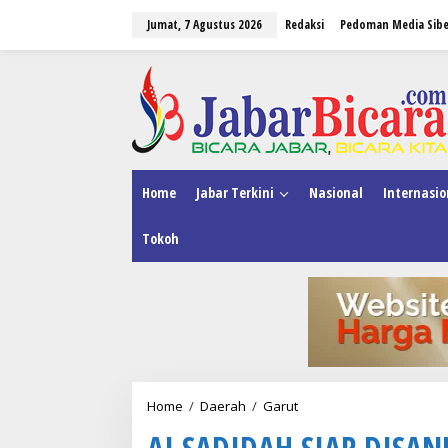
L
Jumat, 7 Agustus 2026
Redaksi
Pedoman Media Sibe
e
w
a
tutup
t
i
k
e
k
o
n
Home
Jabar Terkini
Nasional
Internasio
t
e
Tokoh
n
Home
/
Daerah
/
Garut
A
I
AI SADIDAH SIAP DISA
S