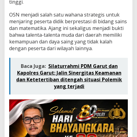
tinggi.
O
S
N
OSN menjadi salah satu wahana strategis untuk
2
menjaring peserta didik berprestasi di bidang sains
0
dan matematika. Ajang ini sekaligus menjadi bukti
2
bahwa talenta-talenta muda dari daerah memiliki
6
,
kemampuan dan daya saing yang tidak kalah
B
dengan peserta dari wilayah lainnya.
u
r
u
Baca Juga:
Silaturrahmi PDM Garut dan
T
Kapolres Garut: Jalin Sinergitas Keamanan
i
k
dan Ketetertiban ditengah situasi Polemik
e
yang terjadi
t
M
e
n
u
j
u
N
a