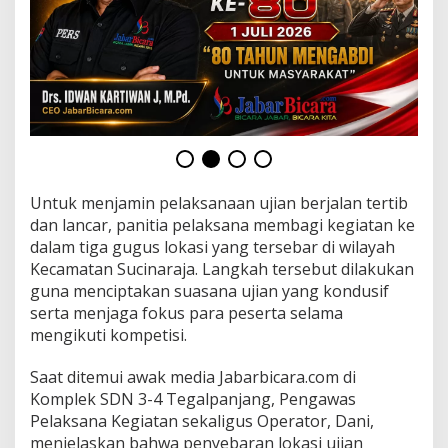
s
i
o
n
a
l
Untuk menjamin pelaksanaan ujian berjalan tertib
dan lancar, panitia pelaksana membagi kegiatan ke
dalam tiga gugus lokasi yang tersebar di wilayah
Kecamatan Sucinaraja. Langkah tersebut dilakukan
guna menciptakan suasana ujian yang kondusif
serta menjaga fokus para peserta selama
mengikuti kompetisi.
Saat ditemui awak media Jabarbicara.com di
Komplek SDN 3-4 Tegalpanjang, Pengawas
Pelaksana Kegiatan sekaligus Operator, Dani,
menjelaskan bahwa penyebaran lokasi ujian