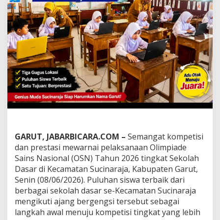
T
e
r
b
a
i
k
S
u
c
i
n
a
r
a
j
GARUT, JABARBICARA.COM –
Semangat kompetisi
a
dan prestasi mewarnai pelaksanaan Olimpiade
T
Sains Nasional (OSN) Tahun 2026 tingkat Sekolah
e
Dasar di Kecamatan Sucinaraja, Kabupaten Garut,
m
p
Senin (08/06/2026). Puluhan siswa terbaik dari
u
berbagai sekolah dasar se-Kecamatan Sucinaraja
r
mengikuti ajang bergengsi tersebut sebagai
d
langkah awal menuju kompetisi tingkat yang lebih
i