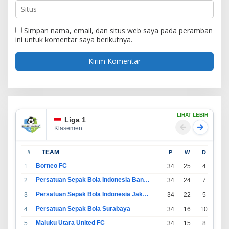
Simpan nama, email, dan situs web saya pada peramban
ini untuk komentar saya berikutnya.
LIHAT LEBIH
Liga 1
Klasemen
#
TEAM
P
W
D
L
Borneo FC
1
34
25
4
5
Persatuan Sepak Bola Indonesia Bandung
2
34
24
7
3
Persatuan Sepak Bola Indonesia Jakarta
3
34
22
5
7
Persatuan Sepak Bola Surabaya
4
34
16
10
8
Maluku Utara United FC
5
34
15
8
11