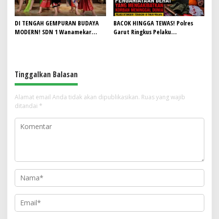
DI TENGAH GEMPURAN BUDAYA
BACOK HINGGA TEWAS! Polres
MODERN! SDN 1 Wanamekar
Garut Ringkus Pelaku
Lahirkan Generasi Penari Sunda,
Penganiayaan Brutal di
Menjaga Warisan Leluhur dari
Banyuresmi, Terancam 10 Tahun
Ruang Kelas
Penjara
Tinggalkan Balasan
Alamat email Anda tidak akan dipublikasikan.
Ruas yang wajib
ditandai
*