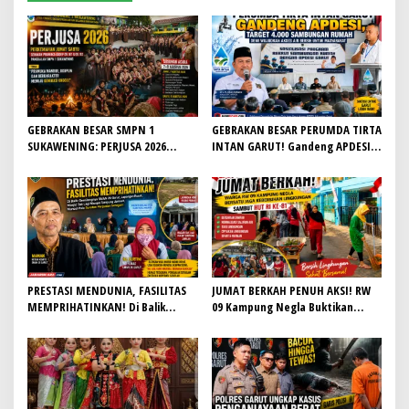
s
i
p
o
s
GEBRAKAN BESAR SMPN 1
GEBRAKAN BESAR PERUMDA TIRTA
SUKAWENING: PERJUSA 2026
INTAN GARUT! Gandeng APDESI,
TEMPA KARAKTER, DISIPLIN, DAN
Target 4.000 Sambungan Rumah
JIWA KEPANDUAN SISWA
Demi Wujudkan Akses Air Bersih
untuk Masyarakat
PRESTASI MENDUNIA, FASILITAS
JUMAT BERKAH PENUH AKSI! RW
MEMPRIHATINKAN! Di Balik
09 Kampung Negla Buktikan
Gemilangnya SMAN 26 Garut,
Gotong Royong Bukan Sekadar
Lapangan Hoki Rusak, Masjid Tak
Slogan, Warga Bersatu Sambut
Lagi Mampu Tampung Jamaah,
HUT RI ke-81
Penjualan Seragam Ikut Jadi
Sorotan