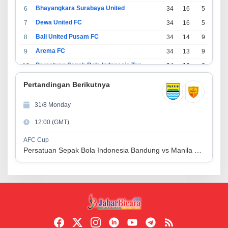
Bhayangkara Surabaya United
6
34
16
5
13
Dewa United FC
7
34
16
5
13
Bali United Pusam FC
8
34
14
9
11
Arema FC
9
34
13
9
12
Persatuan Sepak Bola Indonesia Tangerang
10
34
13
6
15
PSIM Yogyakarta
11
34
11
12
11
Pertandingan Berikutnya
Persatuan Sepakbola Indonesia Kediri
12
34
11
6
17
31/8 Monday
Perserikatan Sepak Bola Indonesia Jepara
13
34
9
9
16
12:00 (GMT)
Madura United FC
14
34
9
8
17
Persatuan Sepakbola Makassar
15
34
8
10
16
AFC Cup
Persatuan Sepak Bola Indonesia Bandung vs Manila Digger FC
Persis Solo
16
34
8
10
16
Semen Padang FC
17
34
5
5
24
Persatuan Sepak Bola Biak Sekitarnya
18
34
4
6
24