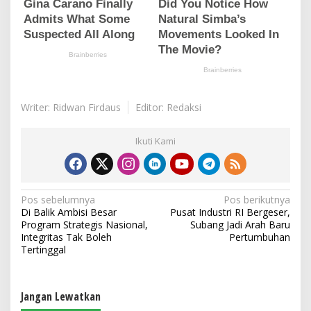
Writer: Ridwan Firdaus
Editor: Redaksi
Ikuti Kami
N
Pos sebelumnya
Pos berikutnya
Di Balik Ambisi Besar
Pusat Industri RI Bergeser,
a
Program Strategis Nasional,
Subang Jadi Arah Baru
v
Integritas Tak Boleh
Pertumbuhan
Tertinggal
i
g
a
Jangan Lewatkan