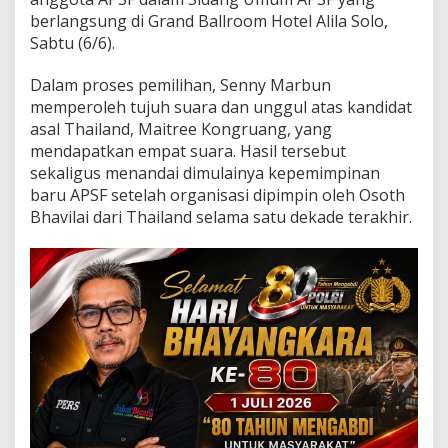
0
berlangsung di Grand Ballroom Hotel Alila Solo,
2
6
Sabtu (6/6).
–
2
Dalam proses pemilihan, Senny Marbun
0
memperoleh tujuh suara dan unggul atas kandidat
3
asal Thailand, Maitree Kongruang, yang
0
,
mendapatkan empat suara. Hasil tersebut
S
sekaligus menandai dimulainya kepemimpinan
i
baru APSF setelah organisasi dipimpin oleh Osoth
a
Bhavilai dari Thailand selama satu dekade terakhir.
p
P
e
r
k
u
a
t
K
e
m
a
j