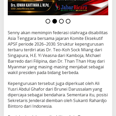
u
a
n
O
l
a
h
Senny akan memimpin federasi olahraga disabilitas
r
Asia Tenggara bersama jajaran Komite Eksekutif
a
APSF periode 2026–2030. Struktur kepengurusan
g
a
terbaru terdiri atas Dr. Teo-Koh Sock Miang dari
D
Singapura, H.E. Yi Veasna dari Kamboja, Michael
i
Barredo dari Filipina, dan Dr. Than Than Htay dari
s
Myanmar yang masing-masing menjabat sebagai
a
b
wakil presiden pada bidang berbeda.
i
l
Kepengurusan tersebut juga diperkuat oleh Ali
i
Yusri Abdul Ghafor dari Brunei Darussalam yang
t
dipercaya sebagai bendahara. Sementara itu, posisi
a
s
Sekretaris Jenderal diemban oleh Sukanti Rahardjo
A
Bintoro dari Indonesia.
s
i