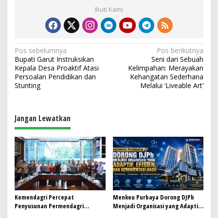
Ikuti Kami
N
Pos sebelumnya
Pos berikutnya
Bupati Garut Instruksikan
Seni dari Sebuah
a
Kepala Desa Proaktif Atasi
Kelimpahan: Merayakan
v
Persoalan Pendidikan dan
Kehangatan Sederhana
Stunting
Melalui ‘Liveable Art’
i
g
a
Jangan Lewatkan
s
i
p
o
s
Kemendagri Percepat
Menkeu Purbaya Dorong DJPb
Penyusunan Permendagri
Menjadi Organisasi yang Adaptif,
ITKPDN Sebelum Oktober 2026
Efisien, dan Berorientasi Hasil