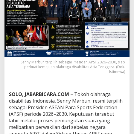
p
i
l
i
h
s
e
b
a
g
a
i
Senny Marbun terpilih sebagai Presiden APSF 2026–2030, siap
P
perkuat kemajuan olahraga disabilitas Asia Tenggara. (Dok.
r
Istimewa)
e
s
i
d
SOLO, JABARBICARA.COM
– Tokoh olahraga
e
disabilitas Indonesia, Senny Marbun, resmi terpilih
n
sebagai Presiden ASEAN Para Sports Federation
A
(APSF) periode 2026–2030. Keputusan tersebut
P
S
lahir melalui proses pemungutan suara yang
F
melibatkan perwakilan dari sebelas negara
2
anggota APSF dalam Sidang Umum APSF yang