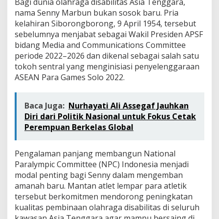
Bagi dunia olahraga disabilitas Asia Tenggara,
a
nama Senny Marbun bukan sosok baru. Pria
T
e
kelahiran Siborongborong, 9 April 1954, tersebut
n
sebelumnya menjabat sebagai Wakil Presiden APSF
g
bidang Media and Communications Committee
g
periode 2022–2026 dan dikenal sebagai salah satu
a
tokoh sentral yang menginisiasi penyelenggaraan
r
a
ASEAN Para Games Solo 2022.
Baca Juga:
Nurhayati Ali Assegaf Jauhkan
Diri dari Politik Nasional untuk Fokus Cetak
Perempuan Berkelas Global
Pengalaman panjang membangun National
Paralympic Committee (NPC) Indonesia menjadi
modal penting bagi Senny dalam mengemban
amanah baru. Mantan atlet lempar para atletik
tersebut berkomitmen mendorong peningkatan
kualitas pembinaan olahraga disabilitas di seluruh
kawasan Asia Tenggara agar mampu bersaing di