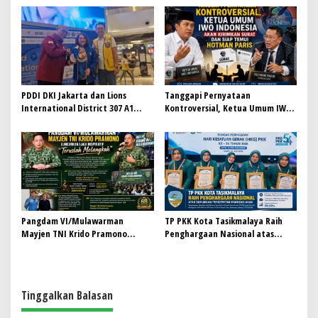
PDDI DKI Jakarta dan Lions
Tanggapi Pernyataan
International District 307 A1
Kontroversial, Ketua Umum IWO
Perkuat Kolaborasi, Dorong
Indonesia Siap Bersurat dan
Gerakan Donor Darah Modern
Temui Hotman Paris: Jaga
Marwah Pers Lewat Dialog
Terbuka
Pangdam VI/Mulawarman
TP PKK Kota Tasikmalaya Raih
Mayjen TNI Krido Pramono
Penghargaan Nasional atas
Luncurkan Lagu Inspiratif
Dukungan Percepatan Imunisasi
“Teruslah Melangkah”
Anak
Tinggalkan Balasan