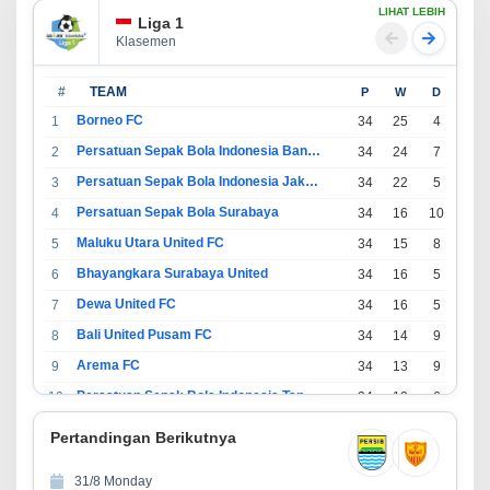
LIHAT LEBIH
Liga 1
Klasemen
#
TEAM
P
W
D
L
Borneo FC
1
34
25
4
5
Persatuan Sepak Bola Indonesia Bandung
2
34
24
7
3
Persatuan Sepak Bola Indonesia Jakarta
3
34
22
5
7
Persatuan Sepak Bola Surabaya
4
34
16
10
8
Maluku Utara United FC
5
34
15
8
11
Bhayangkara Surabaya United
6
34
16
5
13
Dewa United FC
7
34
16
5
13
Bali United Pusam FC
8
34
14
9
11
Arema FC
9
34
13
9
12
Persatuan Sepak Bola Indonesia Tangerang
10
34
13
6
15
PSIM Yogyakarta
11
34
11
12
11
Pertandingan Berikutnya
Persatuan Sepakbola Indonesia Kediri
12
34
11
6
17
31/8 Monday
Perserikatan Sepak Bola Indonesia Jepara
13
34
9
9
16