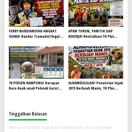
FERRY NURDIANSYAH ANGKAT
APBN TURUN, PANITIA SIAP
SUARA! Bandar Tramadol Ilegal di
BEKERJA! Revitalisasi TK Plus
Garut Harus Ditindak Tegas,
Nurul Hidayah II Dimulai dengan
Jangan Biarkan Masa Depan Anak
Semangat Gotong Royong
Bangsa Hancur
70 PERSEN RAMPUNG! Harapan
ALHAMDULILLAH! Penantian Sejak
Baru Anak-anak Pelosok Garut
2015 Berbuah Manis, TK Plus
Kian Nyata, Revitalisasi KB Al-
Nurul Hidayah II di Pelosok
Baniah Tinggal Menunggu
Pegunungan Garut Akhirnya
Finishing
Direvitalisasi dengan Dana APBN
Rp678,7 Juta
Tinggalkan Balasan
Alamat email Anda tidak akan dipublikasikan.
Ruas yang wajib