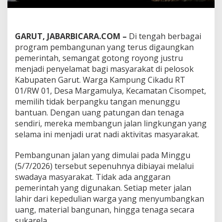
l
a
n
P
GARUT, JABARBICARA.COM –
Di tengah berbagai
e
program pembangunan yang terus digaungkan
n
g
pemerintah, semangat gotong royong justru
h
menjadi penyelamat bagi masyarakat di pelosok
u
Kabupaten Garut. Warga Kampung Cikadu RT
b
01/RW 01, Desa Margamulya, Kecamatan Cisompet,
u
n
memilih tidak berpangku tangan menunggu
g
bantuan. Dengan uang patungan dan tenaga
D
sendiri, mereka membangun jalan lingkungan yang
u
selama ini menjadi urat nadi aktivitas masyarakat.
a
D
e
Pembangunan jalan yang dimulai pada Minggu
s
(5/7/2026) tersebut sepenuhnya dibiayai melalui
a
swadaya masyarakat. Tidak ada anggaran
D
pemerintah yang digunakan. Setiap meter jalan
i
lahir dari kepedulian warga yang menyumbangkan
b
a
uang, material bangunan, hingga tenaga secara
n
sukarela.