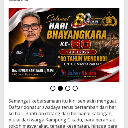
g
u
n
d
a
r
i
U
a
n
g
P
a
t
u
n
g
a
n
W
Semangat kebersamaan itu kini semakin menguat.
a
Daftar donatur swadaya terus bertambah dari hari
r
ke hari. Bantuan datang dari berbagai kalangan,
g
mulai dari warga Kampung Cikadu, para perantau,
a
tokoh masyarakat, tenaga kesehatan, hingga para