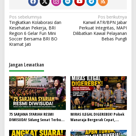
N
Pos sebelumnya
Pos berikutnya
Tingkatkan Kolaborasi dan
Kanwil ATR/BPN Jabar
a
Kesehatan Pekerja, BRI
Perkuat Integritas, MAPI
v
Region 6 Gelar Fun Mini
Dilibatkan Kawal Pelayanan
Soccer Bersama BRI BO
Bebas Pungli
i
Kramat Jati
g
a
Jangan Lewatkan
s
i
p
o
s
75 SARJANA SYARIAH RESMI
MIRAS ILEGAL DIGEREBEK! Polsek
DIWISUDA! Sidang Senat Terbuka
Wanaraja Bergerak Cepat,
STEI Yapisha Garut Berlangsung
Penjual Terancam Dijerat Perda
Khidmat, Siapkan Lulusan
Anti Maksiat
Berdaya Saing dan Berintegritas