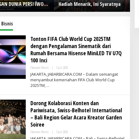
AN DUNIA PERS! IWO
Hadiah Menarik, Ini Syaratnya
D
ia Kota Bekasi Rayakan
Ke
4 dengan Doa, Tabur
Pe
an Aksi Sosial Sarat
Bisnis
Tonton FIFA Club World Cup 2025TM
dengan Pengalaman Sinematik dari
Rumah Bersama Hisense MiniLED TV U7Q
100 Inci
Ekonomi Bisnis
|
3 Juli 2025
O
L
JAKARTA, JABARBICARA.COM – Dalam semangat
E
menyambut kemeriahan FIFA Club World Cup
H
2025TM,
V
R
I
T
Dorong Kolaborasi Konten dan
I
M
Pariwisata, Swiss-Belhotel International
E
S
– Bali Region Gelar Acara Kreator Garden
I
Soiree
N
D
Ekonomi Bisnis
|
3 Juli 2025
O
O
L
N
JAKARTA, JABARBICARA.COM – Bali – Swiss-Belhotel