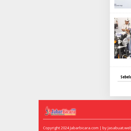
Sebe
Copyright 2024
Jabarbicara.com
| by
Jasabuat.web