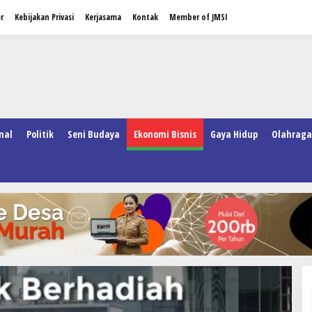
r
Kebijakan Privasi
Kerjasama
Kontak
Member of JMSI
nal
Politik
Seni Budaya
Ekonomi Bisnis
Gaya Hidup
Olahraga