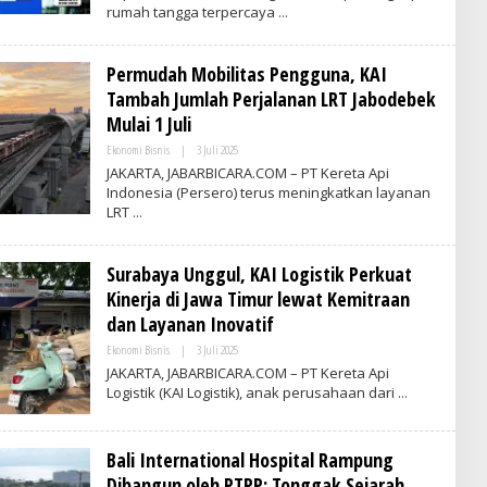
rumah tangga terpercaya
V
S
R
I
I
A
T
Permudah Mobilitas Pengguna, KAI
I
M
Tambah Jumlah Perjalanan LRT Jabodebek
E
S
Mulai 1 Juli
I
N
Ekonomi Bisnis
|
3 Juli 2025
O
D
L
JAKARTA, JABARBICARA.COM – PT Kereta Api
O
E
Indonesia (Persero) terus meningkatkan layanan
N
H
E
LRT
V
S
R
I
I
A
T
Surabaya Unggul, KAI Logistik Perkuat
I
M
Kinerja di Jawa Timur lewat Kemitraan
E
S
dan Layanan Inovatif
I
N
Ekonomi Bisnis
|
3 Juli 2025
O
D
L
JAKARTA, JABARBICARA.COM – PT Kereta Api
O
E
Logistik (KAI Logistik), anak perusahaan dari
N
H
E
V
S
R
I
I
A
Bali International Hospital Rampung
T
I
Dibangun oleh PTPP: Tonggak Sejarah
M