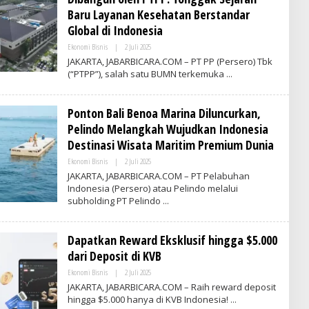
E
Baru Layanan Kesehatan Berstandar
S
Global di Indonesia
I
N
Ekonomi Bisnis
|
2 Juli 2025
O
D
L
O
JAKARTA, JABARBICARA.COM – PT PP (Persero) Tbk
E
N
(“PTPP”), salah satu BUMN terkemuka
H
E
V
S
R
I
I
A
Ponton Bali Benoa Marina Diluncurkan,
T
I
Pelindo Melangkah Wujudkan Indonesia
M
Destinasi Wisata Maritim Premium Dunia
E
S
Ekonomi Bisnis
|
2 Juli 2025
O
I
L
N
JAKARTA, JABARBICARA.COM – PT Pelabuhan
E
D
Indonesia (Persero) atau Pelindo melalui
H
O
subholding PT Pelindo
V
N
R
E
I
S
T
I
Dapatkan Reward Eksklusif hingga $5.000
I
A
M
dari Deposit di KVB
E
S
Ekonomi Bisnis
|
2 Juli 2025
O
I
L
JAKARTA, JABARBICARA.COM – Raih reward deposit
N
E
D
hingga $5.000 hanya di KVB Indonesia!
H
O