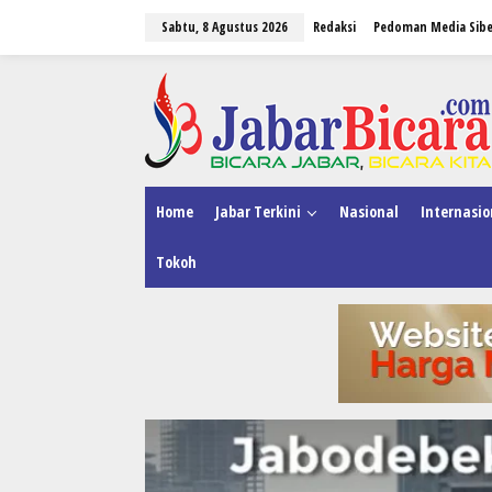
L
Sabtu, 8 Agustus 2026
Redaksi
Pedoman Media Sibe
e
w
a
tutup
t
i
k
e
k
o
n
Home
Jabar Terkini
Nasional
Internasio
t
e
Tokoh
n