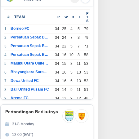
P
#
TEAM
P
W
D
L
T
S
Borneo FC
1
34
25
4
5
79
Persatuan Sepak Bola Indonesia Bandung
2
34
24
7
3
79
Persatuan Sepak Bola Indonesia Jakarta
3
34
22
5
7
71
Ekonomi Bisnis
Persatuan Sepak Bola Surabaya
4
34
16
10
8
58
Maluku Utara United FC
olding Perkebunan Nusantara Dukun
5
34
15
8
11
53
Bhayangkara Surabaya United
6
34
16
5
13
53
apangan Kerja, PTPN I Serap 15–20 Ri
Dewa United FC
7
34
16
5
13
53
Tembakau
ustus 2026
Bali United Pusam FC
8
34
14
9
11
51
Arema FC
9
34
13
9
12
48
1
Persatuan Sepak Bola Indonesia Tangerang
34
13
6
15
45
0
Pertandingan Berikutnya
1
PSIM Yogyakarta
34
11
12
11
45
1
31/8 Monday
1
Persatuan Sepakbola Indonesia Kediri
34
11
6
17
39
12:00 (GMT)
2
olding Perkebunan Nusantara
GEBRAKAN BESAR PERUMDA