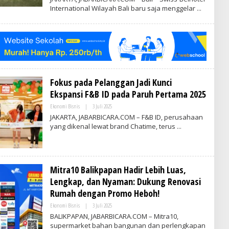
E
E
International Wilayah Bali baru saja menggelar
H
S
V
I
R
A
I
T
I
M
E
S
I
Fokus pada Pelanggan Jadi Kunci
N
D
Ekspansi F&B ID pada Paruh Pertama 2025
O
N
Ekonomi Bisnis
|
3 Juli 2025
O
E
L
JAKARTA, JABARBICARA.COM – F&B ID, perusahaan
S
E
I
yang dikenal lewat brand Chatime, terus
H
A
V
R
I
T
I
Mitra10 Balikpapan Hadir Lebih Luas,
M
E
Lengkap, dan Nyaman: Dukung Renovasi
S
Rumah dengan Promo Heboh!
I
N
Ekonomi Bisnis
|
3 Juli 2025
O
D
L
O
BALIKPAPAN, JABARBICARA.COM – Mitra10,
E
N
supermarket bahan bangunan dan perlengkapan
H
E