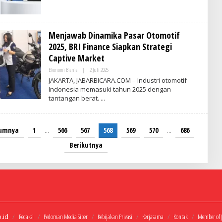
V
N
R
E
I
S
T
I
I
A
Menjawab Dinamika Pasar Otomotif
M
E
2025, BRI Finance Siapkan Strategi
S
Captive Market
I
N
Ekonomi Bisnis
|
2 Juli 2025
O
D
L
O
JAKARTA, JABARBICARA.COM – Industri otomotif
E
N
Indonesia memasuki tahun 2025 dengan
H
E
tantangan berat.
V
S
R
I
I
A
T
I
lumnya
1
…
566
567
568
569
570
…
686
M
E
Berikutnya
S
I
N
D
O
N
E
S
I
A
.id
Redaksi
Pedoman Media Siber
Kebijakan Privasi
Kerjasama
Kontak
Member of 