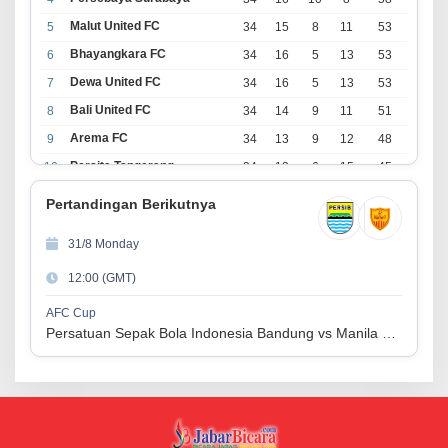
Malut United FC
5
34
15
8
11
53
Bhayangkara FC
6
34
16
5
13
53
Dewa United FC
7
34
16
5
13
53
Bali United FC
8
34
14
9
11
51
Arema FC
9
34
13
9
12
48
Persita Tangerang
10
34
13
6
15
45
PSIM Yogyakarta
11
34
11
12
11
45
Pertandingan Berikutnya
Persik Kediri
12
34
11
6
17
39
31/8 Monday
Persijap Jepara
13
34
9
9
16
36
12:00 (GMT)
Madura United FC
14
34
9
8
17
35
PSM Makassar
15
34
8
10
16
34
AFC Cup
Persatuan Sepak Bola Indonesia Bandung vs Manila Digger FC
Persis Solo
16
34
8
10
16
34
Semen Padang FC
17
34
5
5
24
20
PSBS Biak
18
34
4
6
24
18