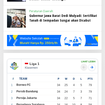
Peraturan Daerah
Gubernur Jawa Barat Dedi Mulyadi: Sertifikat
Tanah di Sempadan Sungai akan Dicabut
LIHAT LEBIH
Liga 1
Klasemen
#
TEAM
P
W
D
L
PTS
Borneo FC
1
34
25
4
5
79
Persib Bandung
2
34
24
7
3
79
Persija Jakarta
3
34
22
5
7
71
Persebaya Surabaya
4
34
16
10
8
58