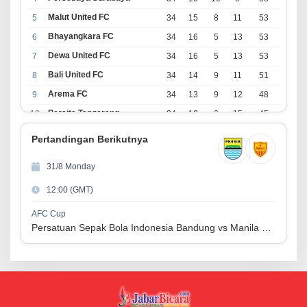
Malut United FC
5
34
15
8
11
53
Bhayangkara FC
6
34
16
5
13
53
Dewa United FC
7
34
16
5
13
53
Bali United FC
8
34
14
9
11
51
Arema FC
9
34
13
9
12
48
Persita Tangerang
10
34
13
6
15
45
PSIM Yogyakarta
11
34
11
12
11
45
Pertandingan Berikutnya
Persik Kediri
12
34
11
6
17
39
31/8 Monday
Persijap Jepara
13
34
9
9
16
36
12:00 (GMT)
Madura United FC
14
34
9
8
17
35
PSM Makassar
15
34
8
10
16
34
AFC Cup
Persatuan Sepak Bola Indonesia Bandung vs Manila Digger FC
Persis Solo
16
34
8
10
16
34
Semen Padang FC
17
34
5
5
24
20
PSBS Biak
18
34
4
6
24
18