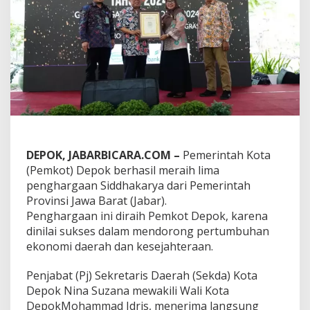
g
L
i
m
a
P
e
n
g
h
a
r
g
DEPOK, JABARBICARA.COM –
Pemerintah Kota
a
(Pemkot) Depok berhasil meraih lima
a
penghargaan Siddhakarya dari Pemerintah
n
Provinsi Jawa Barat (Jabar).
S
i
Penghargaan ini diraih Pemkot Depok, karena
d
dinilai sukses dalam mendorong pertumbuhan
d
ekonomi daerah dan kesejahteraan.
h
a
Penjabat (Pj) Sekretaris Daerah (Sekda) Kota
k
a
Depok Nina Suzana mewakili Wali Kota
r
DepokMohammad Idris, menerima langsung