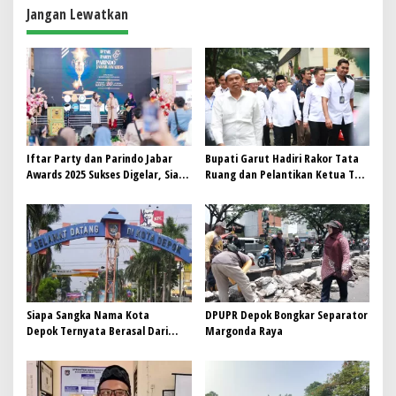
Jangan Lewatkan
Iftar Party dan Parindo Jabar
Bupati Garut Hadiri Rakor Tata
Awards 2025 Sukses Digelar, Siap
Ruang dan Pelantikan Ketua TP
Jadi Pusat Branding MC
PKK di Depok
Siapa Sangka Nama Kota
DPUPR Depok Bongkar Separator
Depok Ternyata Berasal Dari
Margonda Raya
Singkatan Bahasa Belanda