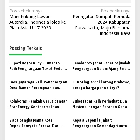
N
Pos sebelumnya
Pos berikutnya
Main Imbang Lawan
Peringatan Sumpah Pemuda
a
Australia, Indonesia lolos ke
2024 Kabupaten
v
Piala Asia U-17 2025
Purwakarta, Maju Bersama
Indonesia Raya
i
g
Posting Terkait
a
s
Bupati Bogor Rudy Susmanto
Pemdaprov Jabar Sabet Sejumlah
Raih Penghargaan Tokoh Peduli
Penghargaan Dalam Ajang Smart
i
Disabilitas
City Award
p
Desa Jayaraga Raih Penghargaan
50 Boeing 777 di borong Prabowo,
Desa Ramah Perempuan dan
berapa harga per unitnya?
o
Peduli Anak dalam Peringatan
s
HARGANAS ke-32 dan HAN 2025
Kolaborasi Pemkab Garut dengan
Bulog Jabar Raih Peringkat Dua
Star Energy Geothermal dan
Nasional dengan Serapan Gabah
Yayasan Bakti Barito Dorong
Tertinggi, Capai 468.061 Ton
Kepedulian Lingkungan Sejak Dini
Siapa Sangka Nama Kota
Kepala Bapenda Jabar:
Depok Ternyata Berasal Dari
Penghargaan Kemendagri untuk
Singkatan Bahasa Belanda
PAD Tertinggi harus jadi Motivasi
Kerja Lebih Baik