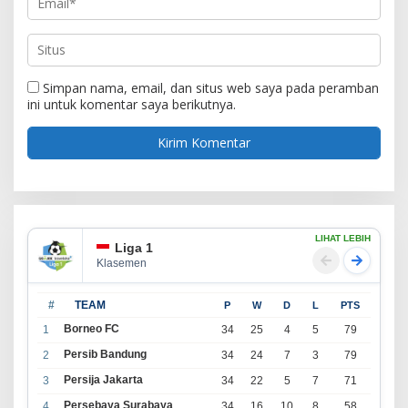
Simpan nama, email, dan situs web saya pada peramban
ini untuk komentar saya berikutnya.
LIHAT LEBIH
Liga 1
Klasemen
#
TEAM
P
W
D
L
PTS
Borneo FC
1
34
25
4
5
79
Persib Bandung
2
34
24
7
3
79
Persija Jakarta
3
34
22
5
7
71
Persebaya Surabaya
4
34
16
10
8
58