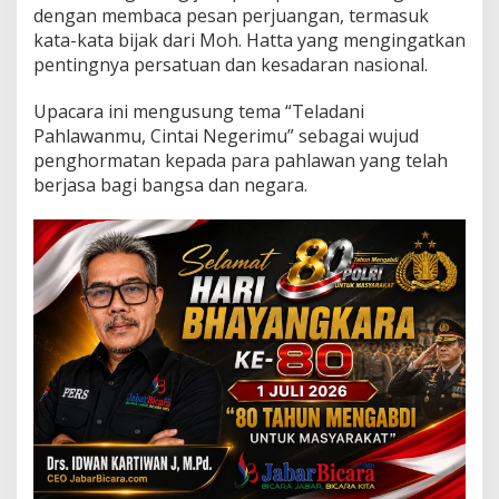
h
dengan membaca pesan perjuangan, termasuk
l
kata-kata bijak dari Moh. Hatta yang mengingatkan
a
pentingnya persatuan dan kesadaran nasional.
w
a
n
Upacara ini mengusung tema “Teladani
2
Pahlawanmu, Cintai Negerimu” sebagai wujud
0
penghormatan kepada para pahlawan yang telah
2
berjasa bagi bangsa dan negara.
4