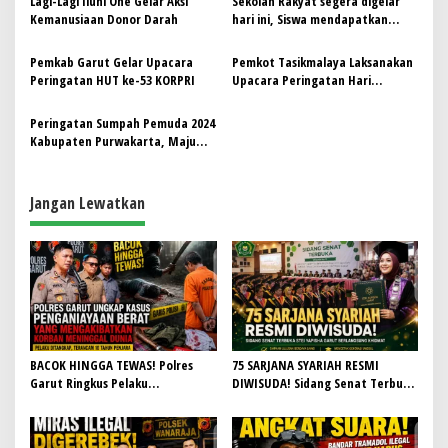
s
Lagi-Lagi Iluni One Gelar Aksi
Sekolah Rakyat segera digelar
Kemanusiaan Donor Darah
hari ini, Siswa mendapatkan
i
Laptop dan tinggal di Asrama
p
Pemkab Garut Gelar Upacara
Pemkot Tasikmalaya Laksanakan
Peringatan HUT ke-53 KORPRI
Upacara Peringatan Hari
o
Pahlawan
s
Peringatan Sumpah Pemuda 2024
Kabupaten Purwakarta, Maju
Bersama Indonesia Raya
Jangan Lewatkan
BACOK HINGGA TEWAS! Polres
75 SARJANA SYARIAH RESMI
Garut Ringkus Pelaku
DIWISUDA! Sidang Senat Terbuka
Penganiayaan Brutal di
STEI Yapisha Garut Berlangsung
Banyuresmi, Terancam 10 Tahun
Khidmat, Siapkan Lulusan
Penjara
Berdaya Saing dan Berintegritas