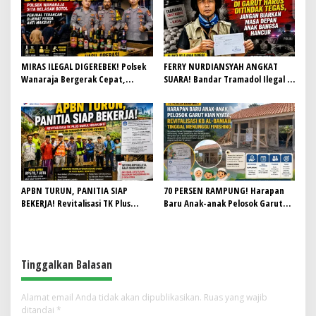
MIRAS ILEGAL DIGEREBEK! Polsek
FERRY NURDIANSYAH ANGKAT
Wanaraja Bergerak Cepat,
SUARA! Bandar Tramadol Ilegal di
Penjual Terancam Dijerat Perda
Garut Harus Ditindak Tegas,
Anti Maksiat
Jangan Biarkan Masa Depan Anak
Bangsa Hancur
APBN TURUN, PANITIA SIAP
70 PERSEN RAMPUNG! Harapan
BEKERJA! Revitalisasi TK Plus
Baru Anak-anak Pelosok Garut
Nurul Hidayah II Dimulai dengan
Kian Nyata, Revitalisasi KB Al-
Semangat Gotong Royong
Baniah Tinggal Menunggu
Finishing
Tinggalkan Balasan
Alamat email Anda tidak akan dipublikasikan.
Ruas yang wajib
ditandai
*