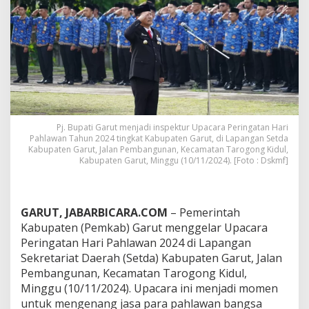
a
r
U
p
a
c
a
r
a
P
e
Pj. Bupati Garut menjadi inspektur Upacara Peringatan Hari
r
Pahlawan Tahun 2024 tingkat Kabupaten Garut, di Lapangan Setda
Kabupaten Garut, Jalan Pembangunan, Kecamatan Tarogong Kidul,
i
Kabupaten Garut, Minggu (10/11/2024). [Foto : Dskmf]
n
g
a
t
GARUT, JABARBICARA.COM
– Pemerintah
a
n
Kabupaten (Pemkab) Garut menggelar Upacara
H
Peringatan Hari Pahlawan 2024 di Lapangan
a
Sekretariat Daerah (Setda) Kabupaten Garut, Jalan
r
Pembangunan, Kecamatan Tarogong Kidul,
i
Minggu (10/11/2024). Upacara ini menjadi momen
P
a
untuk mengenang jasa para pahlawan bangsa