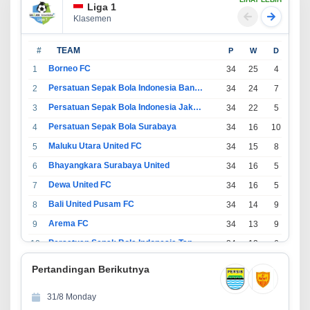
LIHAT LEBIH
Liga 1
Klasemen
#
TEAM
P
W
D
L
Borneo FC
1
34
25
4
5
Persatuan Sepak Bola Indonesia Bandung
2
34
24
7
3
Persatuan Sepak Bola Indonesia Jakarta
3
34
22
5
7
Persatuan Sepak Bola Surabaya
4
34
16
10
8
Maluku Utara United FC
5
34
15
8
11
Bhayangkara Surabaya United
6
34
16
5
13
Dewa United FC
7
34
16
5
13
Bali United Pusam FC
8
34
14
9
11
Arema FC
9
34
13
9
12
Persatuan Sepak Bola Indonesia Tangerang
10
34
13
6
15
PSIM Yogyakarta
11
34
11
12
11
Pertandingan Berikutnya
Persatuan Sepakbola Indonesia Kediri
12
34
11
6
17
31/8 Monday
Perserikatan Sepak Bola Indonesia Jepara
13
34
9
9
16