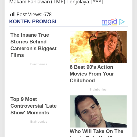
Makam Pahlawan (TMP) Tenjolaya. [***]
Post Views:
678