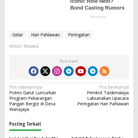
Gelar
Hari Pahlawan
Peringatan
Writer: Redaksi
Ikuti Kami
N
Pos sebelumnya
Pos berikutnya
Polres Garut Luncurkan
Pemkot Tasikmalaya
a
Program Pekarangan
Laksanakan Upacara
v
Pangan Bergizi di Desa
Peringatan Hari Pahlawan
Wanajaya
i
g
Posting Terkait
a