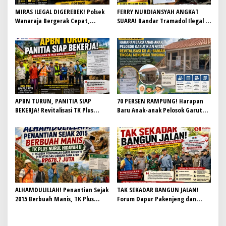
MIRAS ILEGAL DIGEREBEK! Polsek
FERRY NURDIANSYAH ANGKAT
Wanaraja Bergerak Cepat,
SUARA! Bandar Tramadol Ilegal di
Penjual Terancam Dijerat Perda
Garut Harus Ditindak Tegas,
Anti Maksiat
Jangan Biarkan Masa Depan Anak
Bangsa Hancur
APBN TURUN, PANITIA SIAP
70 PERSEN RAMPUNG! Harapan
BEKERJA! Revitalisasi TK Plus
Baru Anak-anak Pelosok Garut
Nurul Hidayah II Dimulai dengan
Kian Nyata, Revitalisasi KB Al-
Semangat Gotong Royong
Baniah Tinggal Menunggu
Finishing
ALHAMDULILLAH! Penantian Sejak
TAK SEKADAR BANGUN JALAN!
2015 Berbuah Manis, TK Plus
Forum Dapur Pakenjeng dan
Nurul Hidayah II di Pelosok
Gabungan Pengusaha Garut
Pegunungan Garut Akhirnya
Siapkan Khitan Massal, Beasiswa