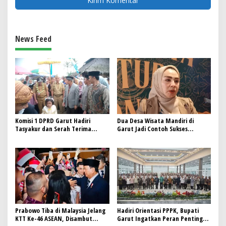
News Feed
Komisi 1 DPRD Garut Hadiri
Dua Desa Wisata Mandiri di
Tasyakur dan Serah Terima
Garut Jadi Contoh Sukses
Jabatan Pj. Kades Sindangraja
Pariwisata Berbasis Masyarakat
Wanaraja
Prabowo Tiba di Malaysia Jelang
Hadiri Orientasi PPPK, Bupati
KTT Ke-46 ASEAN, Disambut
Garut Ingatkan Peran Penting