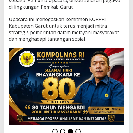
sebagai Pembina Upacara, diikuti seluruh pegawai
5
di lingkungan Pemkab Garut.
3
K
O
Upacara ini menegaskan komitmen KORPRI
R
Kabupaten Garut untuk terus menjadi mitra
P
strategis pemerintah dalam melayani masyarakat
R
dan menghadapi tantangan sosial.
I