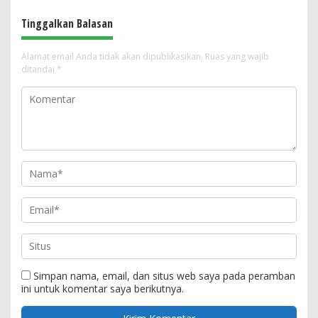
Direvitalisasi dengan Dana APBN
hingga Santunan Yatim
Rp678,7 Juta
Tinggalkan Balasan
Alamat email Anda tidak akan dipublikasikan.
Ruas yang wajib
ditandai
*
Simpan nama, email, dan situs web saya pada peramban
ini untuk komentar saya berikutnya.