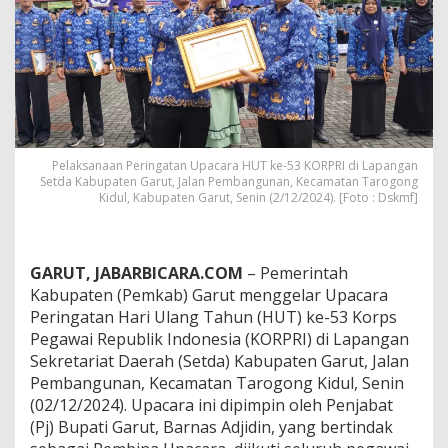
a
r
U
p
a
c
a
r
a
P
Pelaksanaan Peringatan Upacara HUT ke-53 KORPRI di Lapangan
Setda Kabupaten Garut, Jalan Pembangunan, Kecamatan Tarogong
e
Kidul, Kabupaten Garut, Senin (2/12/2024). [Foto : Dskmf]
r
i
n
g
GARUT, JABARBICARA.COM
– Pemerintah
a
t
Kabupaten (Pemkab) Garut menggelar Upacara
a
Peringatan Hari Ulang Tahun (HUT) ke-53 Korps
n
Pegawai Republik Indonesia (KORPRI) di Lapangan
H
Sekretariat Daerah (Setda) Kabupaten Garut, Jalan
U
T
Pembangunan, Kecamatan Tarogong Kidul, Senin
k
(02/12/2024). Upacara ini dipimpin oleh Penjabat
e
(Pj) Bupati Garut, Barnas Adjidin, yang bertindak
-