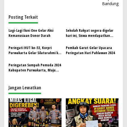
i
Bandung
g
Posting Terkait
a
s
Lagi-Lagi Iluni One Gelar Aksi
Sekolah Rakyat segera digelar
i
Kemanusiaan Donor Darah
hari ini, Siswa mendapatkan
p
Laptop dan tinggal di Asrama
Peringati HUT ke-53, Korpri
Pemkab Garut Gelar Upacara
o
Purwakarta Gelar Silaturahmi ke
Peringatan Hari Pahlawan 2024
s
Sejumlah Sesepuh
Peringatan Sumpah Pemuda 2024
Kabupaten Purwakarta, Maju
Bersama Indonesia Raya
Jangan Lewatkan